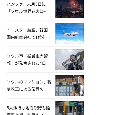
ハンファ、来月5日に
「ソウル世界花火祭り
2026」開催…韓・米・
英の3カ国が参加
イースター航空、韓国
国内航空会社で1位を記
録…「上半期搭乗率
93%」
ソウル市「猛暑重大警
報」が発令された4日、
熱中症患者39人追加発
生
ソウルのマンション、税
制改正による伝貰の月
貰化加速を憂慮
5大銀行も地方銀行も延
滞率上昇…融資のハー