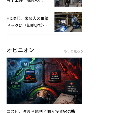
ドルはさらに高く
HD現代、米最大の軍艦
ドックに「知的溶接」
システムを導入へ
オピニオン
もっと見る
コスピ、強まる規制と個人投資家の賭