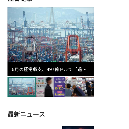
6月の経常収支、497億ドルで「過去
最大」…輸出が初の1000億ドル突破
最新ニュース