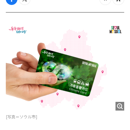
f
t
z
Z
a
w
o
o
c
i
o
o
e
t
m
m
b
t
o
i
o
e
u
n
o
r
t
k
[写真＝ソウル市]