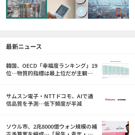
超が「ゾンビ企業」に…5年で2.8倍増
最新ニュース
韓国、OECD「幸福度ランキング」19
位…物質的指標は最上位だが主観的
満足度は最下位
サムスン電子・NTTドコモ、AIで通
信品質を予測…低下頻度が半減
ソウル市、2兆8000億ウォン規模の補
正予算案を編成…「民生・青年・安