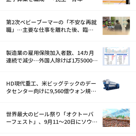
全」に8100億ウォンを集中投資
第2次ベビーブーマーの「不安な再就
職」…主要な仕事を離れた後、臨時
職が2倍近くに急増
製造業の雇用保険加入者数、14カ月
連続で減少…外国人除けば1万5000人
減
HD現代重工、米ビッグテックのデー
タセンター向けに9,560億ウォン規模
の発電設備を受注…「過去最大」
世界最大のビール祭り「オクトーバ
ーフェスト」、9月11〜20日にソウル
で開催