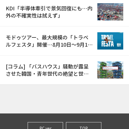
KDI「半導体牽引で景気回復にも…内
外の不確実性は拭えず」
モドゥツアー、最大規模の「トラベ
ルフェスタ」開催…8月10日～9月11
日
[コラム] 「バスハウス」騒動が露呈
させた韓国・青年世代の絶望と世代
間格差
PC ver
TOP