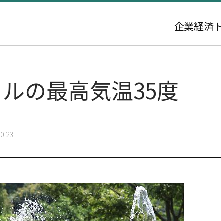
企業
経済
ルの最高気温35度
0:23