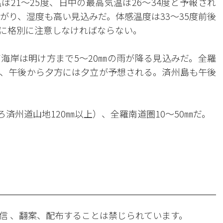
21～25度、日中の最高気温は26～34度と予報され
がり、湿度も高い見込みだ。体感温度は33～35度前後
に格別に注意しなければならない。
海岸は明け方まで5～20㎜の雨が降る見込みだ。全羅
、午後から夕方には夕立が予想される。済州島も午後
ろ済州道山地120㎜以上）、全羅南道圏10～50㎜だ。
信 、翻案、配布することは禁じられています。