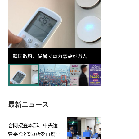
韓国政府、猛暑で電力需要が過去最
高更新の可能性に需給対応体制を点
検
最新ニュース
合同捜査本部、中央選
管委など9カ所を再度家