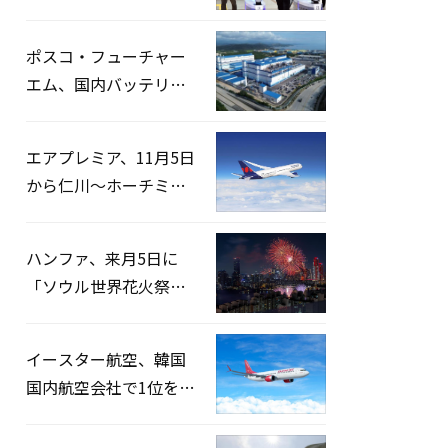
宅捜索…「投票率操
作」の資料を確保
ポスコ・フューチャー
エム、国内バッテリー
企業とLFP正極材19万ト
ンの供給契約を締結
エアプレミア、11月5日
から仁川〜ホーチミン
路線運航へ…3年2ヶ月
ぶりの再開
ハンファ、来月5日に
「ソウル世界花火祭り
2026」開催…韓・米・
英の3カ国が参加
イースター航空、韓国
国内航空会社で1位を記
録…「上半期搭乗率
93%」