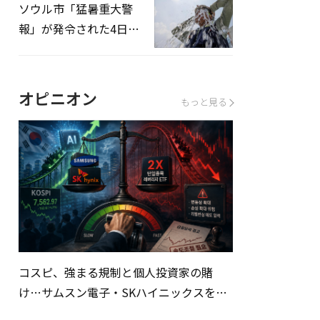
ソウル市「猛暑重大警
報」が発令された4日、
熱中症患者39人追加発
生
オピニオン
もっと見る
コスピ、強まる規制と個人投資家の賭
け…サムスン電子・SKハイニックスを巡
る明暗