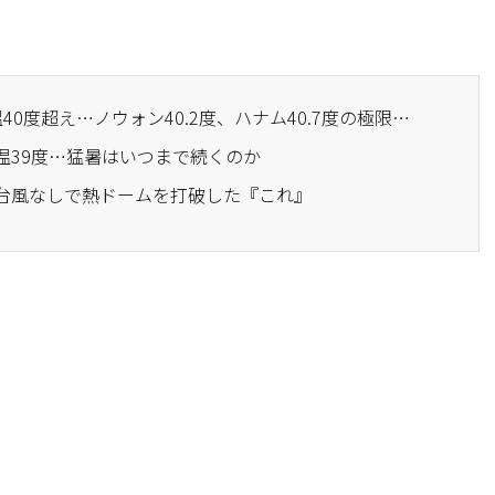
· ソウル、8年ぶりに気温40度超え…ノウォン40.2度、ハナム40.7度の極限猛暑
温39度…猛暑はいつまで続くのか
…台風なしで熱ドームを打破した『これ』