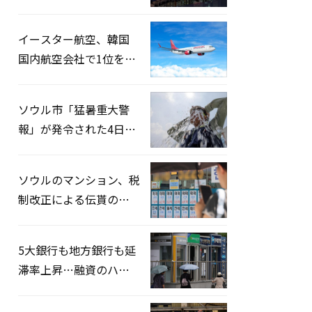
2026」開催…韓・米・
英の3カ国が参加
イースター航空、韓国
国内航空会社で1位を記
録…「上半期搭乗率
93%」
ソウル市「猛暑重大警
報」が発令された4日、
熱中症患者39人追加発
生
ソウルのマンション、税
制改正による伝貰の月
貰化加速を憂慮
5大銀行も地方銀行も延
滞率上昇…融資のハー
ドルはさらに高く