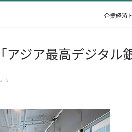
企業
経済
「アジア最高デジタル
3:15