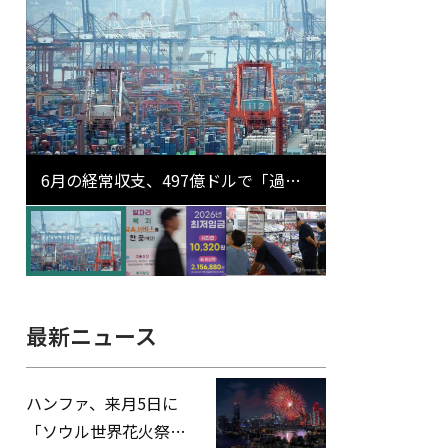
6月の経常収支、497億ドルで「過去
最大」…輸出が初の1000億ドル突破
最新ニュース
ハンファ、来月5日に
「ソウル世界花火祭り