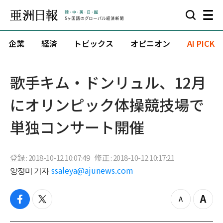
企業
経済
トピックス
オピニオン
AI PICK
歌手キム・ドンリュル、12月
にオリンピック体操競技場で
単独コンサート開催
登録 : 2018-10-12 10:07:49
修正 : 2018-10-12 10:17:21
양정미 기자
ssaleya@ajunews.com
f
t
z
Z
a
w
o
o
c
i
o
o