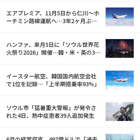
エアプレミア、11月5日から仁川〜ホ
ーチミン路線運航へ…3年2ヶ月ぶり
の再開
ハンファ、来月5日に「ソウル世界花
火祭り2026」開催…韓・米・英の3カ
国が参加
イースター航空、韓国国内航空会社
で1位を記録…「上半期搭乗率93%」
ソウル市「猛暑重大警報」が発令さ
れた4日、熱中症患者39人追加発生
6月の経常収支、497億ドルで「過去