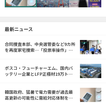
最新ニュース
合同捜査本部、中央選管委など9カ所
を再度家宅捜索…「投票率操作」の
資料を確保
ポスコ・フューチャーエム、国内バ
ッテリー企業とLFP正極材19万トン
の供給契約を締結
韓国政府、猛暑で電力需要が過去最
高更新の可能性に需給対応体制を点
検