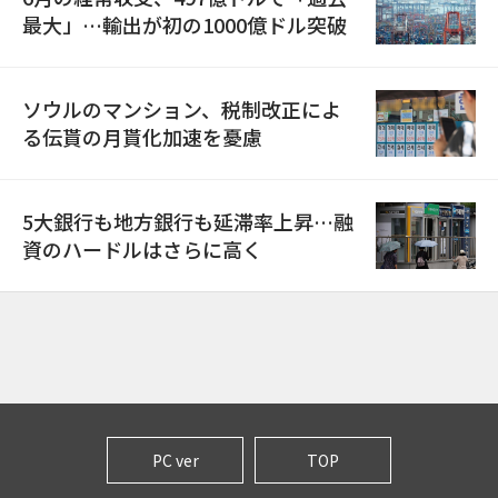
最大」…輸出が初の1000億ドル突破
ソウルのマンション、税制改正によ
る伝貰の月貰化加速を憂慮
5大銀行も地方銀行も延滞率上昇…融
資のハードルはさらに高く
PC ver
TOP