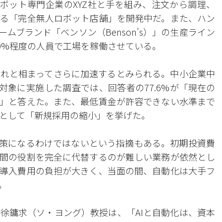
ビスロボット専門企業のXYZ社と手を組み、注文から調理、
る「完全無人ロボット店舗」を開発中だ。また、ハン
ムブランド「ベンソン（Benson's）」の生産ライン
0%程度の人員で工場を稼働させている。
れと相まってさらに加速するとみられる。中小企業中
対象に実施した調査では、回答者の77.6%が「現在の
」と答えた。また、最低賃金が許容できない水準まで
として「新規採用の縮小」を挙げた。
策になるわけではないという指摘もある。初期投資費
間の役割を完全に代替するのが難しい業務が依然とし
導入費用の負担が大きく、当面の間、自動化は大手フ
。
徐鏞求（ソ・ヨング）教授は、「AIと自動化は、資本