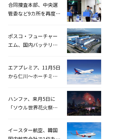
合同捜査本部、中央選
管委など9カ所を再度家
宅捜索…「投票率操
作」の資料を確保
ポスコ・フューチャー
エム、国内バッテリー
企業とLFP正極材19万ト
ンの供給契約を締結
エアプレミア、11月5日
から仁川〜ホーチミン
路線運航へ…3年2ヶ月
ぶりの再開
ハンファ、来月5日に
「ソウル世界花火祭り
2026」開催…韓・米・
英の3カ国が参加
イースター航空、韓国
国内航空会社で1位を記