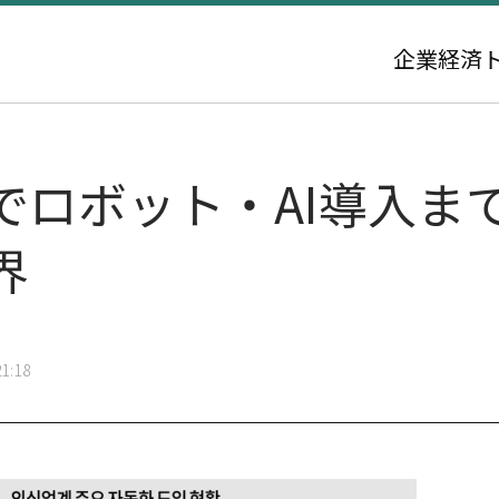
企業
経済
でロボット・AI導入ま
界
1:18