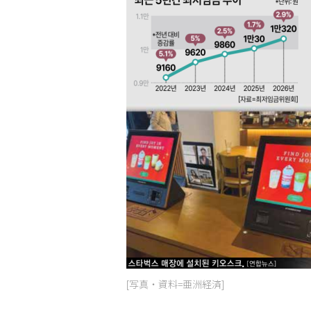
[写真・資料=亜洲経済]