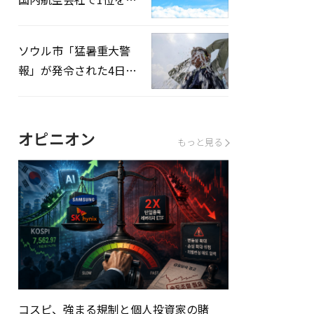
録…「上半期搭乗率
93%」
ソウル市「猛暑重大警
報」が発令された4日、
熱中症患者39人追加発
生
オピニオン
もっと見る
コスピ、強まる規制と個人投資家の賭