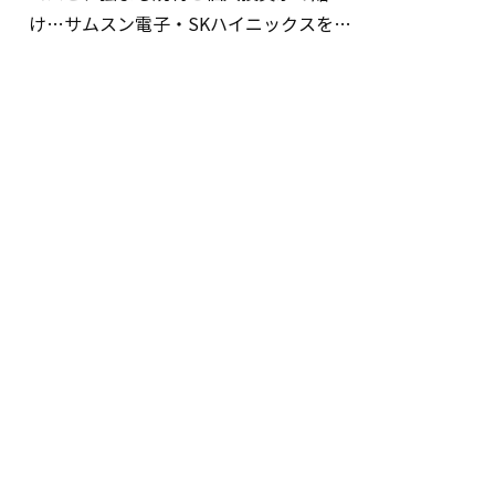
け…サムスン電子・SKハイニックスを巡
る明暗