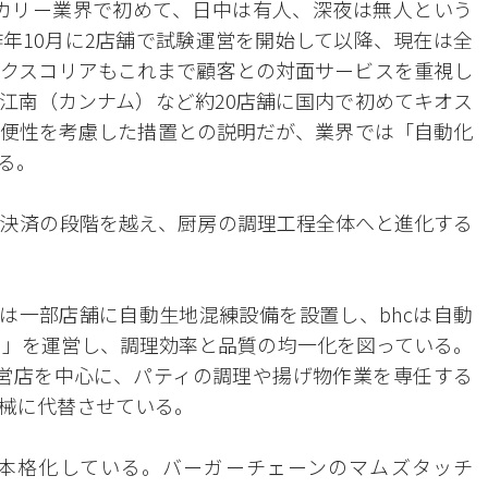
）はベーカリー業界で初めて、日中は有人、深夜は無人という
年10月に2店舗で試験運営を開始して以降、現在は全
ックスコリアもこれまで顧客との対面サービスを重視し
江南（カンナム）など約20店舗に国内で初めてキオス
便性を考慮した措置との説明だが、業界では「自動化
る。
決済の段階を越え、厨房の調理工程全体へと進化する
ken）は一部店舗に自動生地混練設備を設置し、bhcは自動
t）」を運営し、調理効率と品質の均一化を図っている。
部の直営店を中心に、パティの調理や揚げ物作業を専任する
械に代替させている。
も本格化している。バーガーチェーンのマムズタッチ