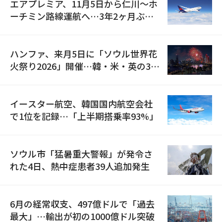
エアプレミア、11月5日から仁川〜ホ
ーチミン路線運航へ…3年2ヶ月ぶり
の再開
ハンファ、来月5日に「ソウル世界花
火祭り2026」開催…韓・米・英の3カ
国が参加
イースター航空、韓国国内航空会社
で1位を記録…「上半期搭乗率93%」
ソウル市「猛暑重大警報」が発令さ
れた4日、熱中症患者39人追加発生
6月の経常収支、497億ドルで「過去
最大」…輸出が初の1000億ドル突破