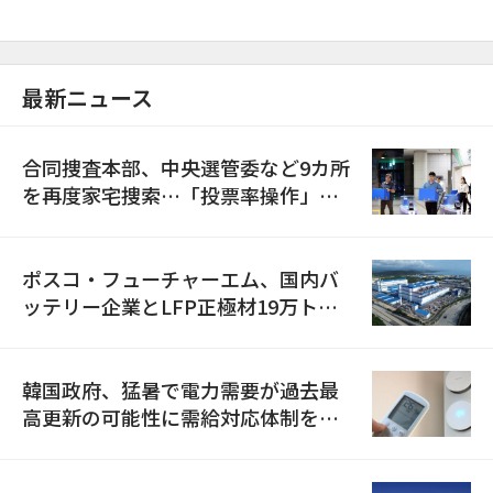
最新ニュース
合同捜査本部、中央選管委など9カ所
を再度家宅捜索…「投票率操作」の
資料を確保
ポスコ・フューチャーエム、国内バ
ッテリー企業とLFP正極材19万トン
の供給契約を締結
韓国政府、猛暑で電力需要が過去最
高更新の可能性に需給対応体制を点
検