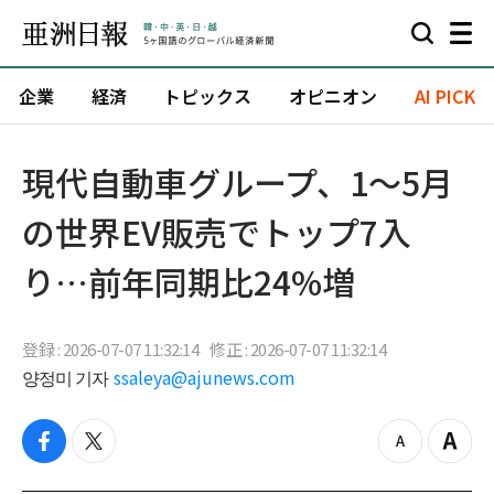
企業
経済
トピックス
オピニオン
AI PICK
現代自動車グループ、1〜5月
の世界EV販売でトップ7入
り…前年同期比24%増
登録 : 2026-07-07 11:32:14
修正 : 2026-07-07 11:32:14
양정미 기자
ssaleya@ajunews.com
f
t
z
Z
a
w
o
o
c
i
o
o