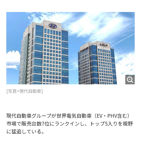
e
t
m
m
b
t
o
i
o
e
u
n
o
r
t
k
[写真=現代自動車]
現代自動車グループが世界電気自動車（EV・PHV含む）
市場で販売台数7位にランクインし、トップ5入りを視野
に猛追している。