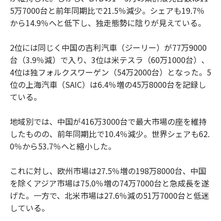
5万7000台と前年同期比で21.5％減少。シェアも19.7％
から14.9％へと低下し、独走態勢に陰りが見えている。
2位には同じく中国の吉利汽車（ジーリー）が77万9000
台（3.9％減）で入り、3位は米テスラ（60万1000台）、
4位は独フォルクスワーゲン（54万2000台）となった。5
位の上海汽車（SAIC）は6.4％増の45万8000台を記録し
ている。
地域別では、中国が416万3000台で最大市場の座を維持
したものの、前年同期比で10.4％減少。世界シェアも62.
0％から53.7％へと縮小した。
これに対し、欧州市場は27.5％増の198万8000台、中国
を除くアジア市場は75.0％増の74万7000台と急成長を遂
げた。一方で、北米市場は27.6％減の51万7000台と低迷
している。