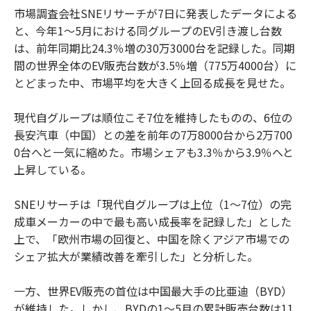
市場調査会社SNEリサーチが7日に発表したデータによる
と、今年1〜5月における同グループのEV引き渡し台数
は、前年同期比24.3％増の30万3000台を記録した。同期
間の世界全体のEV販売台数が3.5％増（775万4000台）に
とどまった中、市場平均を大きく上回る成長を見せた。
現代自グループは順位こそ7位を維持したものの、6位の
長安汽車（中国）との差を前年の7万8000台から2万700
0台へと一気に縮めた。市場シェアも3.3％から3.9％へと
上昇している。
SNEリサーチは「現代自グループは上位（1〜7位）の完
成車メーカーの中で最も高い成長率を記録した」とした
上で、「欧州市場の回復と、中国を除くアジア市場での
シェア拡大が業績改善を牽引した」と分析した。
一方、世界EV販売の首位は中国最大手の比亜迪（BYD）
が維持した。しかし、BYDの1〜5月の累計販売台数は11