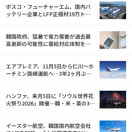
ポスコ・フューチャーエム、国内バ
ッテリー企業とLFP正極材19万トン
の供給契約を締結
韓国政府、猛暑で電力需要が過去最
高更新の可能性に需給対応体制を点
検
エアプレミア、11月5日から仁川〜ホ
ーチミン路線運航へ…3年2ヶ月ぶり
の再開
ハンファ、来月5日に「ソウル世界花
火祭り2026」開催…韓・米・英の3カ
国が参加
イースター航空、韓国国内航空会社