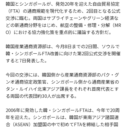
韓国とシンガポールが、発効20年を迎えた自由貿易協定
（FTA）の通商規範を現代化するため、2回目となる公式
交渉に臨む。両国はサプライチェーンやグリーン経済な
どの新通商分野をはじめ、航空の整備・修理・分解（MR
O）における協力強化策を重点的に議論する方針だ。
韓国産業通商資源部は、今月8日までの2日間、ソウルで
韓・シンガポールFTA改善に向けた第2回公式交渉を開催
すると7日発表した。
今回の交渉には、韓国側から産業通商資源部のパク・グ
ンオ通商協定政策官、シンガポール側から通商産業省の
タン・ルイハイ北東アジア課長をそれぞれ首席代表とす
る両国の代表団約30人が出席する。
2006年に発効した韓・シンガポールFTAは、今年で20周
年を迎えた。シンガポールは、韓国が東南アジア諸国連
合（ASEAN）加盟国の中で初めてFTAを締結した相手国