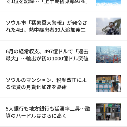
で1位を記録…「上半期搭乗率93%」
ソウル市「猛暑重大警報」が発令さ
れた4日、熱中症患者39人追加発生
6月の経常収支、497億ドルで「過去
最大」…輸出が初の1000億ドル突破
ソウルのマンション、税制改正によ
る伝貰の月貰化加速を憂慮
5大銀行も地方銀行も延滞率上昇…融
資のハードルはさらに高く