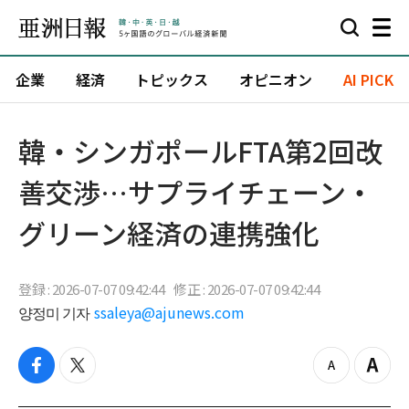
企業
経済
トピックス
オピニオン
AI PICK
韓・シンガポールFTA第2回改
善交渉…サプライチェーン・
グリーン経済の連携強化
登録 : 2026-07-07 09:42:44
修正 : 2026-07-07 09:42:44
양정미 기자
ssaleya@ajunews.com
f
t
z
Z
a
w
o
o
c
i
o
o