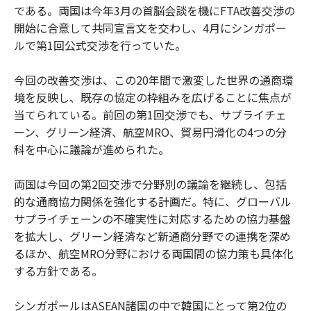
である。両国は今年3月の首脳会談を機にFTA改善交渉の
開始に合意して共同宣言文を交わし、4月にシンガポー
ルで第1回公式交渉を行っていた。
今回の改善交渉は、この20年間で激変した世界の通商環
境を反映し、既存の協定の枠組みを広げることに焦点が
当てられている。前回の第1回交渉でも、サプライチェ
ーン、グリーン経済、航空MRO、貿易円滑化の4つの分
科を中心に議論が進められた。
両国は今回の第2回交渉で分野別の議論を継続し、包括
的な通商協力関係を強化する計画だ。特に、グローバル
サプライチェーンの不確実性に対応するための協力基盤
を拡大し、グリーン経済など新通商分野での連携を深め
るほか、航空MRO分野における両国間の協力策も具体化
する方針である。
シンガポールはASEAN諸国の中で韓国にとって第2位の