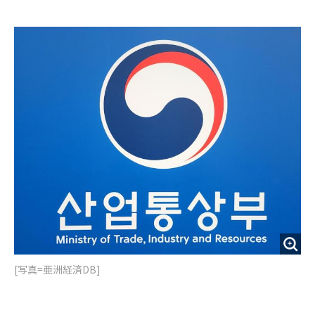
e
t
m
m
b
t
o
i
o
e
u
n
o
r
t
k
[写真=亜洲経済DB]