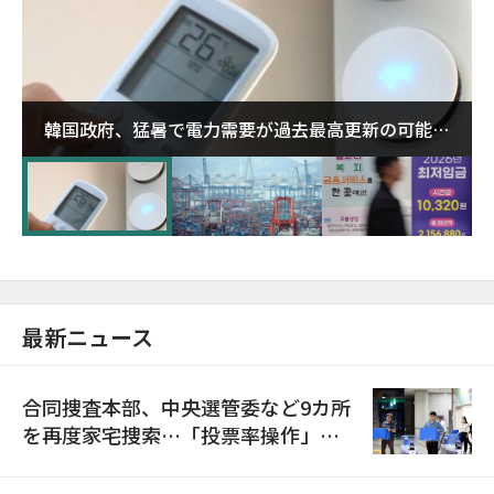
韓国政府、猛暑で電力需要が過去最高更新の可能性
に需給対応体制を点検
最新ニュース
合同捜査本部、中央選管委など9カ所
を再度家宅捜索…「投票率操作」の
資料を確保