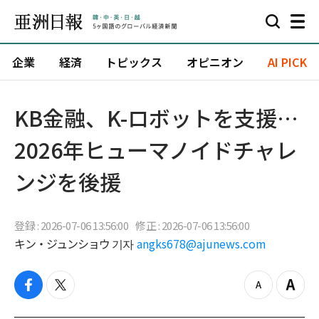
企業
経済
トピックス
オピニオン
AI PICK
KB金融、K-ロボットを支援…
2026年ヒューマノイドチャレ
ンジを後援
登録 : 2026-07-06 13:56:00
修正 : 2026-07-06 13:56:00
キン・ジュンショウ 기자
angks678@ajunews.com
f
t
z
Z
a
w
o
o
c
i
o
o