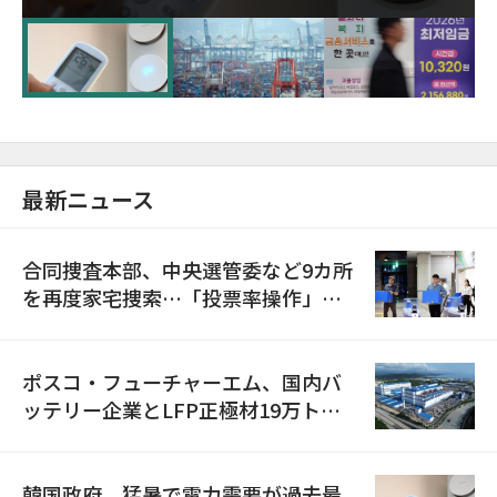
に需給対応体制を点検
最新ニュース
合同捜査本部、中央選管委など9カ所
を再度家宅捜索…「投票率操作」の
資料を確保
ポスコ・フューチャーエム、国内バ
ッテリー企業とLFP正極材19万トン
の供給契約を締結
韓国政府、猛暑で電力需要が過去最