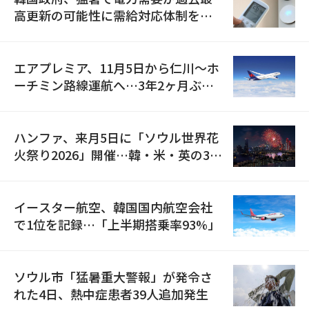
高更新の可能性に需給対応体制を点
検
エアプレミア、11月5日から仁川〜ホ
ーチミン路線運航へ…3年2ヶ月ぶり
の再開
ハンファ、来月5日に「ソウル世界花
火祭り2026」開催…韓・米・英の3カ
国が参加
イースター航空、韓国国内航空会社
で1位を記録…「上半期搭乗率93%」
ソウル市「猛暑重大警報」が発令さ
れた4日、熱中症患者39人追加発生