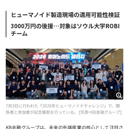
e
t
m
m
b
t
o
i
ヒューマノイド製造現場の適用可能性検証
o
e
u
n
o
r
t
3000万円の後援…対象はソウル大学ROBI
k
チーム
7月3日に行われた『2026年ヒューマノイドチャレンジ』で、関
係者と参加者が記念撮影を行っている。 [写真=KB金融グループ]
KB金融グループは、未来の先端産業の核心として注目さ