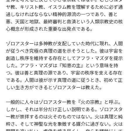
ヤ教、キリスト教、イスラム教を理解するために必ず通
過しなければならない精神的源流の一つであり、善と
悪、天国と地獄、最終審判と救済という人類宗教史の核
心概念が形成された重要な出発点である。
ゾロアスターは多神教が支配していた時代に現れ、人間
が従うべき究極の真理の道を示そうとした。彼は宇宙を
創造し秩序を維持する存在としてアフラ・マズダを提示
した。アフラ・マズダは『知恵の主』という意味を持
つ。彼は善と真理の源であり、宇宙の秩序を支える存在
である。人間は彼が示す真理の道に従うとき、初めて正
しい生き方ができるとゾロアスターは教えた。
一般的に人々はゾロアスター教を『火の宗教』と呼ぶ。
しかし、それは半分だけ正しい説明である。ゾロアスタ
ー教が崇拝するのは火そのものではない。火は真理と純
粋さ、そして神聖な光を象徴する媒介に過ぎない。火は