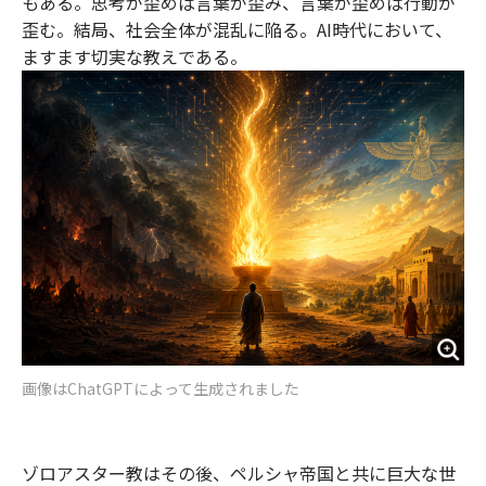
もある。思考が歪めば言葉が歪み、言葉が歪めば行動が
歪む。結局、社会全体が混乱に陥る。AI時代において、
ますます切実な教えである。
画像はChatGPTによって生成されました
ゾロアスター教はその後、ペルシャ帝国と共に巨大な世