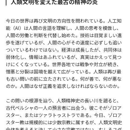
人類文明を変えた最古の精神の炎
o
e
u
n
o
r
t
k
今日の世界は再び文明の方向性を問われている。人工知
能（AI）は人間の言語を理解し、人間の思考を模倣し、
人間の労働と判断を代替し始めた。技術は目覚ましい進
歩を遂げているが、人間の心がその速度に必ずしも追い
ついているわけではない。経済は成長したが、共同体は
弱体化し、情報はあふれているが、真実はかえって見つ
けにくくなっている。世界各地では戦争や対立が続き、
憎悪と分裂は国境を越えて広がっている。人類は再び最
も古い問いの前に立たされている。何が善で、何が悪な
のか。人間はなぜ正義を追求しなければならないのか。
この問いの根源を辿り、人類精神史の長い川を遡ると、
古代ペルシャの一人の預言者に出会う。彼こそがゾロア
スター、またはツァラトゥストラである。今日、ゾロア
スター教は規模的には少数宗教に属するが、人類文明史
全体を考えると決して小さな宗教ではない。むしろユダ