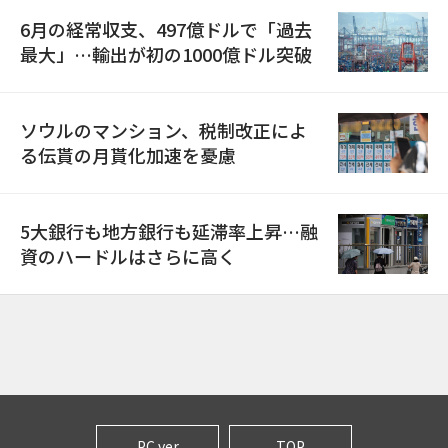
6月の経常収支、497億ドルで「過去
最大」…輸出が初の1000億ドル突破
ソウルのマンション、税制改正によ
る伝貰の月貰化加速を憂慮
5大銀行も地方銀行も延滞率上昇…融
資のハードルはさらに高く
PC ver
TOP