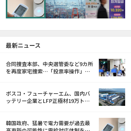
に需給対応体制を点検
最新ニュース
合同捜査本部、中央選管委など9カ所
を再度家宅捜索…「投票率操作」の
資料を確保
ポスコ・フューチャーエム、国内バ
ッテリー企業とLFP正極材19万トン
の供給契約を締結
韓国政府、猛暑で電力需要が過去最
高更新の可能性に需給対応体制を点