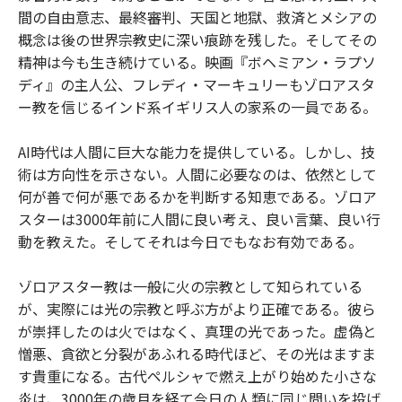
間の自由意志、最終審判、天国と地獄、救済とメシアの
概念は後の世界宗教史に深い痕跡を残した。そしてその
精神は今も生き続けている。映画『ボヘミアン・ラプソ
ディ』の主人公、フレディ・マーキュリーもゾロアスタ
ー教を信じるインド系イギリス人の家系の一員である。
AI時代は人間に巨大な能力を提供している。しかし、技
術は方向性を示さない。人間に必要なのは、依然として
何が善で何が悪であるかを判断する知恵である。ゾロア
スターは3000年前に人間に良い考え、良い言葉、良い行
動を教えた。そしてそれは今日でもなお有効である。
ゾロアスター教は一般に火の宗教として知られている
が、実際には光の宗教と呼ぶ方がより正確である。彼ら
が崇拝したのは火ではなく、真理の光であった。虚偽と
憎悪、貪欲と分裂があふれる時代ほど、その光はますま
す貴重になる。古代ペルシャで燃え上がり始めた小さな
炎は、3000年の歳月を経て今日の人類に同じ問いを投げ