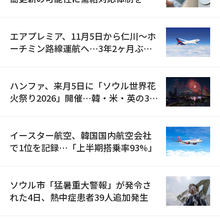
検
エアプレミア、11月5日から仁川〜ホ
ーチミン路線運航へ…3年2ヶ月ぶり
の再開
ハンファ、来月5日に「ソウル世界花
火祭り2026」開催…韓・米・英の3カ
国が参加
イースター航空、韓国国内航空会社
で1位を記録…「上半期搭乗率93%」
ソウル市「猛暑重大警報」が発令さ
れた4日、熱中症患者39人追加発生