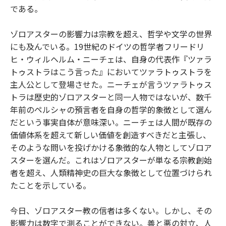
である。
ゾロアスターの影響力は宗教を超え、哲学や文学の世界
にも及んでいる。19世紀のドイツの哲学者フリードリ
ヒ・ウィルヘルム・ニーチェは、自身の代表作『ツァラ
トゥストラはこう言った』においてツァラトゥストラを
主人公として登場させた。ニーチェが言うツァラトゥス
トラは歴史的ゾロアスターと同一人物ではないが、数千
年前のペルシャの預言者を自身の哲学的象徴として選ん
だという事実自体が意味深い。ニーチェは人間が既存の
価値体系を超えて新しい価値を創造すべきだと主張し、
そのような問いを投げかける象徴的な人物としてゾロア
スターを選んだ。これはゾロアスターが単なる宗教創始
者を超え、人類精神史の巨大な象徴として位置づけられ
たことを示している。
今日、ゾロアスター教の信者は多くない。しかし、その
影響力は数字で測ることができない。善と悪の対立、人