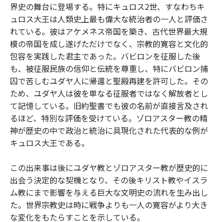
界史の舞台に登場する。特にキュロス2世、すなわちキ
ュロス大王は人類史上最も偉大な統治者の一人と評価さ
れている。彼はアケメネス帝国を築き、古代世界最大規
模の帝国を成し遂げただけでなく、宗教的寛容と文化的
包容を実践した君主であった。バビロンを征服した後
も、被征服民族の信仰と伝統を尊重し、特にバビロン捕
囚で苦しむユダヤ人に帰還と聖殿再建を許可した。その
ため、ユダヤ人は彼を単なる征服者ではなく解放者とし
て記憶している。旧約聖書でも彼の名前が直接言及され
るほど、特別な評価を受けている。ゾロアスター教の精
神が歴史の中で政治と統治に具現化された代表的な例が
キュロス大王である。
この出来事は後にユダヤ教とゾロアスター教が歴史的に
出会う決定的な契機となり、その後キリスト教やイスラ
ム教にまで影響を与える巨大な文明史の流れを生み出し
た。世界宗教史は時に戦争よりも一人の寛容がより大き
な変化をもたらすことを示している。