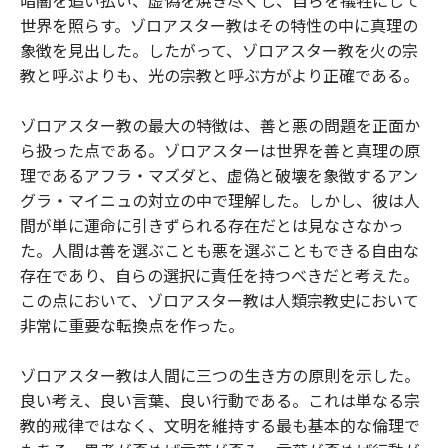
暗闇を追い払い、虚偽を焼き尽くし、自らを犠牲にして
世界を照らす。ゾロアスター教はその特性の中に真理の
象徴を見出した。したがって、ゾロアスター教を火の宗
教と呼ぶよりも、光の宗教と呼ぶ方がより正確である。
ゾロアスター教の最大の特徴は、善と悪の問題を正面か
ら扱った点である。ゾロアスターは世界を善と真理の原
理であるアフラ・マズダと、虚偽と破壊を象徴するアン
グラ・マイニュの対立の中で理解した。しかし、彼は人
間が単に運命に引きずられる存在だとは見なさなかっ
た。人間は善を選ぶことも悪を選ぶこともできる自由な
存在であり、自らの選択に責任を持つべきだと考えた。
この点において、ゾロアスター教は人類宗教史において
非常に重要な転換点を作った。
ゾロアスター教は人間に三つの生き方の原則を示した。
良い考え、良い言葉、良い行動である。これは単なる宗
教的戒律ではなく、文明を維持する最も基本的な倫理で