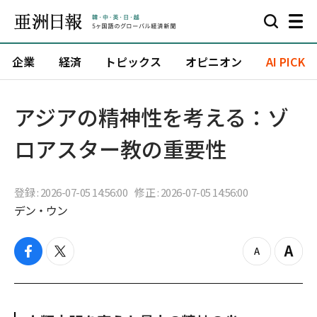
企業
経済
トピックス
オピニオン
AI PICK
アジアの精神性を考える：ゾ
ロアスター教の重要性
登録 : 2026-07-05 14:56:00
修正 : 2026-07-05 14:56:00
デン・ウン
f
t
z
Z
a
w
o
o
c
i
o
o
e
t
m
m
b
t
o
i