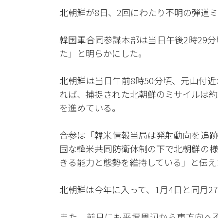
北朝鮮が8日、2回にわたり不明の弾道
韓国軍合同参謀本部は当日午後2時29
た」と明らかにした。
北朝鮮は当日午前8時50分頃、元山付
れば、捕捉された北朝鮮のミサイルは約
を進めている。
合参は「韓米情報当局は発射動向を追跡
固な韓米共同防衛体制の下で北朝鮮の様
きる能力と態勢を維持している」と伝え
北朝鮮は今年に入って、1月4日と同月2
また、前日にも平壌周辺から東方向へ