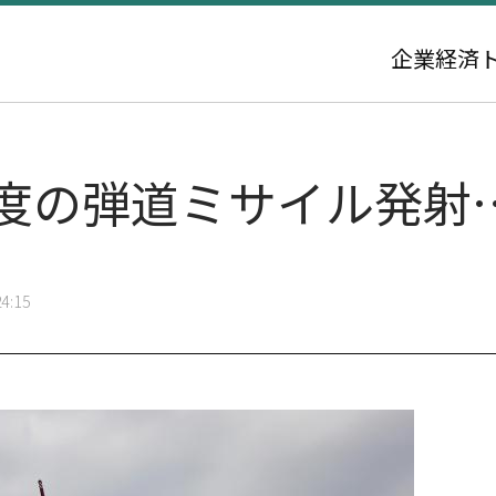
企業
経済
2度の弾道ミサイル発射
4:15