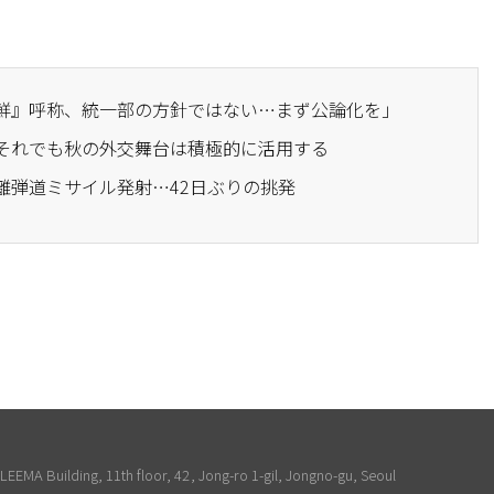
朝鮮』呼称、統一部の方針ではない…まず公論化を」
…それでも秋の外交舞台は積極的に活用する
距離弾道ミサイル発射…42日ぶりの挑発
EEMA Building, 11th floor, 42, Jong-ro 1-gil, Jongno-gu, Seoul