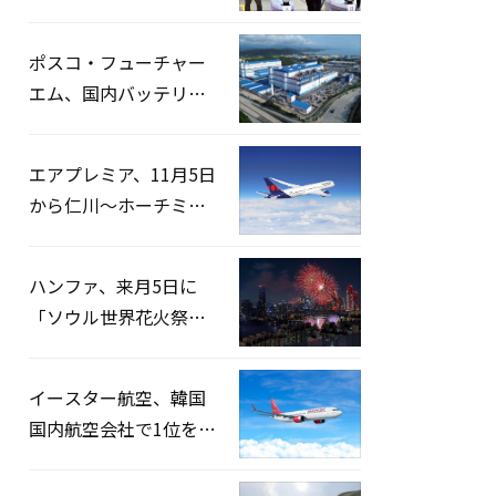
宅捜索…「投票率操
作」の資料を確保
ポスコ・フューチャー
エム、国内バッテリー
企業とLFP正極材19万ト
ンの供給契約を締結
エアプレミア、11月5日
から仁川〜ホーチミン
路線運航へ…3年2ヶ月
ぶりの再開
ハンファ、来月5日に
「ソウル世界花火祭り
2026」開催…韓・米・
英の3カ国が参加
イースター航空、韓国
国内航空会社で1位を記
録…「上半期搭乗率
93%」