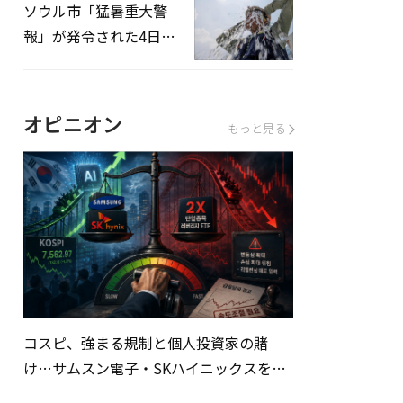
ソウル市「猛暑重大警
報」が発令された4日、
熱中症患者39人追加発
生
オピニオン
もっと見る
コスピ、強まる規制と個人投資家の賭
け…サムスン電子・SKハイニックスを巡
る明暗