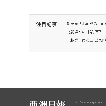
注目記事
· 鄭東泳「北朝鮮の『
· 北朝鮮との対話拒否
· 北朝鮮、東海上に短
Aju News Corporation L