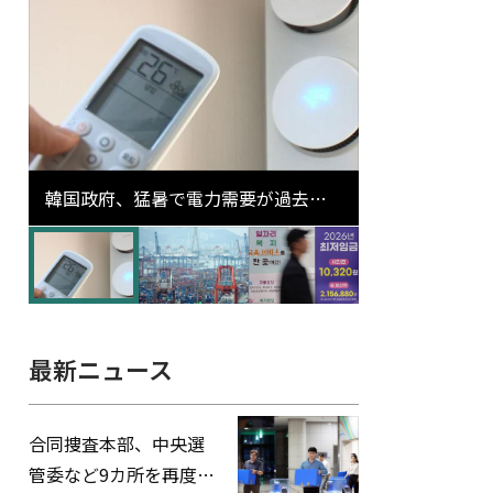
韓国政府、猛暑で電力需要が過去最
高更新の可能性に需給対応体制を点
検
最新ニュース
合同捜査本部、中央選
管委など9カ所を再度家