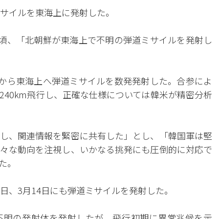
ミサイルを東海上に発射した。
分頃、「北朝鮮が東海上で不明の弾道ミサイルを発射し
近から東海上へ弾道ミサイルを数発発射した。合参によ
240km飛行し、正確な仕様については韓米が精密分析
し、関連情報を緊密に共有した」とし、「韓国軍は堅
々な動向を注視し、いかなる挑発にも圧倒的に対応で
た。
7日、3月14日にも弾道ミサイルを発射した。
不明の発射体を発射したが、飛行初期に異常兆候を示