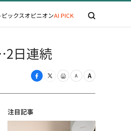
トピックス
オピニオン
AI PICK
…2日連続
注目記事