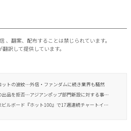
信 、翻案、配布することは禁じられています。
Iが翻訳して提供しています。
ボイコットの波紋…外信・ファンダムに続き業界も騒然
· BTS、米グラミー賞への出品を拒否…アジアンポップ部門新設に対する事実上のボイコット
· BTSの『スウィム』、米ビルボード『ホット100』で17週連続チャートイン中