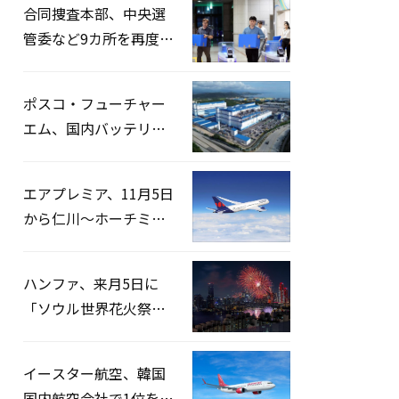
合同捜査本部、中央選
管委など9カ所を再度家
宅捜索…「投票率操
作」の資料を確保
ポスコ・フューチャー
エム、国内バッテリー
企業とLFP正極材19万ト
ンの供給契約を締結
エアプレミア、11月5日
から仁川〜ホーチミン
路線運航へ…3年2ヶ月
ぶりの再開
ハンファ、来月5日に
「ソウル世界花火祭り
2026」開催…韓・米・
英の3カ国が参加
イースター航空、韓国
国内航空会社で1位を記