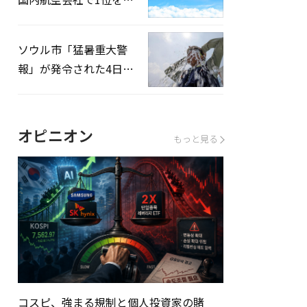
録…「上半期搭乗率
93%」
ソウル市「猛暑重大警
報」が発令された4日、
熱中症患者39人追加発
生
オピニオン
もっと見る
コスピ、強まる規制と個人投資家の賭