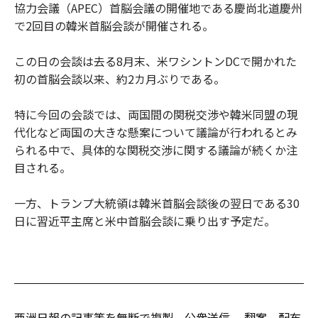
協力会議（APEC）首脳会議の開催地である慶尚北道慶州
で2回目の韓米首脳会談が開催される。
この日の会談は去る8月末、米ワシントンDCで開かれた
初の首脳会談以来、約2カ月ぶりである。
特に今回の会談では、両国間の関税交渉や韓米同盟の現
代化など両国の大きな懸案について議論が行われるとみ
られる中で、具体的な関税交渉に関する議論が続くか注
目される。
一方、トランプ大統領は韓米首脳会談後の翌日である30
日に習近平主席と米中首脳会談に乗り出す予定だ。
亜洲日報の記事等を無断で複製、公衆送信 、翻案、配布