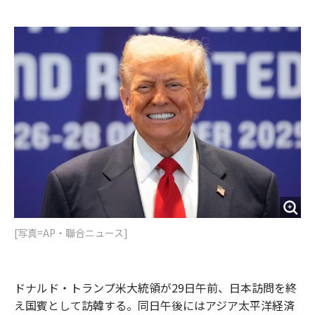
e
t
m
m
b
t
o
i
o
e
u
n
o
r
t
k
[写真=AP・聯合ニュース]
ドナルド・トランプ米大統領が29日午前、日本訪問を終
え国賓として訪韓する。同日午後にはアジア太平洋経済