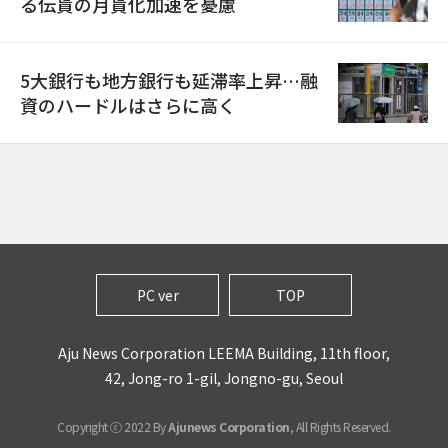
る伝貰の月貰化加速を憂慮
5大銀行も地方銀行も延滞率上昇…融
資のハードルはさらに高く
PC ver
TOP
Aju News Corporation LEEMA Building, 11th floor,
42, Jong-ro 1-gil, Jongno-gu, Seoul
Copyright ⓒ 2022 By
Ajunews Corporation
, All Rights Reserved.