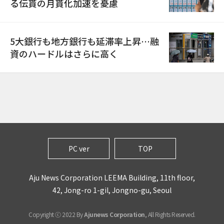
る伝貰の月貰化加速を憂慮
5大銀行も地方銀行も延滞率上昇…融
資のハードルはさらに高く
PC ver
TOP
Aju News Corporation LEEMA Building, 11th floor,
42, Jong-ro 1-gil, Jongno-gu, Seoul
Copyright ⓒ 2022 By
Ajunews Corporation
, All Rights Reserved.