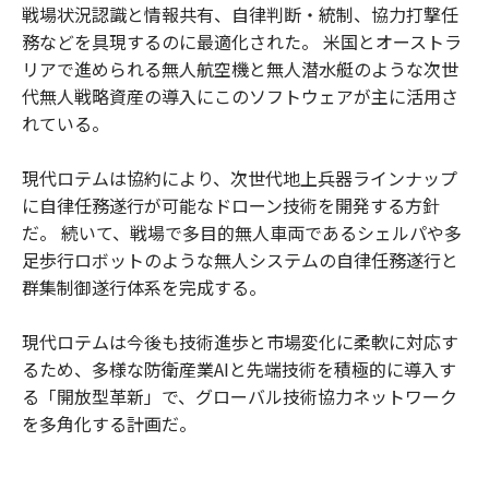
戦場状況認識と情報共有、自律判断・統制、協力打撃任
務などを具現するのに最適化された。 米国とオーストラ
リアで進められる無人航空機と無人潜水艇のような次世
代無人戦略資産の導入にこのソフトウェアが主に活用さ
れている。
現代ロテムは協約により、次世代地上兵器ラインナップ
に自律任務遂行が可能なドローン技術を開発する方針
だ。 続いて、戦場で多目的無人車両であるシェルパや多
足歩行ロボットのような無人システムの自律任務遂行と
群集制御遂行体系を完成する。
現代ロテムは今後も技術進歩と市場変化に柔軟に対応す
るため、多様な防衛産業AIと先端技術を積極的に導入す
る「開放型革新」で、グローバル技術協力ネットワーク
を多角化する計画だ。