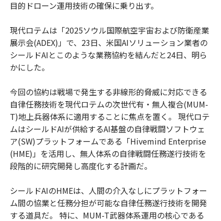
目的ドローン運用技術の確保に乗り出す。
現代ロテムは「2025ソウル国際航空宇宙および防衛産業
展示会(ADEX)」で、23日、米国AIソリューション業者の
シールドAIとこのような業務協約を結んだと24日、明ら
かにした。
今回の協約は戦場で発生する非線形的脅威に対応できる
自律任務技術を現代ロテムの次世代有・無人複合(MUM-
T)地上兵器体系に適用することに焦点を置く。 現代ロテ
ムはシールドAIが供給するAI基盤の自律戦闘ソフトウェ
ア(SW)プラットフォームである「Hivemind Enterprise
(HME)」を活用し、無人体系の自律戦闘任務遂行技術を
段階的に研究開発し高度化する計画だ。
シールドAIのHMEは、人間の介入なしにプラットフォー
ム間の協業と任務分担が可能な自律任務遂行技術を開発
する道具だ。 特に、MUM-T武器体系運用の核心である