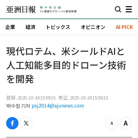
企業
経済
トピックス
オピニオン
AI PICK
現代ロテム、米シールドAIと
人工知能多目的ドローン技術
を開発
登録 : 2025-10-24 15:59:15
修正 : 2025-10-24 15:59:15
박수정 기자
psj2014@ajunews.com
f
t
z
Z
a
w
o
o
c
i
o
o