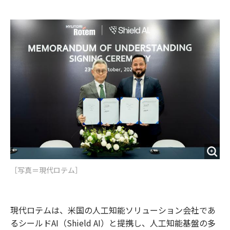
e
t
m
m
b
t
o
i
o
e
u
n
o
r
t
k
［写真＝現代ロテム］
現代ロテムは、米国の人工知能ソリューション会社であ
るシールドAI（Shield AI）と提携し、人工知能基盤の多