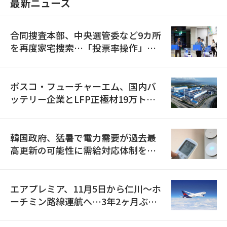
最新ニュース
合同捜査本部、中央選管委など9カ所
を再度家宅捜索…「投票率操作」の
資料を確保
ポスコ・フューチャーエム、国内バ
ッテリー企業とLFP正極材19万トン
の供給契約を締結
韓国政府、猛暑で電力需要が過去最
高更新の可能性に需給対応体制を点
検
エアプレミア、11月5日から仁川〜ホ
ーチミン路線運航へ…3年2ヶ月ぶり
の再開