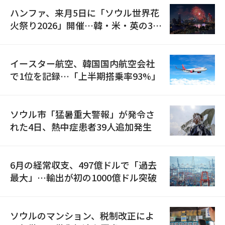
ハンファ、来月5日に「ソウル世界花
火祭り2026」開催…韓・米・英の3カ
国が参加
イースター航空、韓国国内航空会社
で1位を記録…「上半期搭乗率93%」
ソウル市「猛暑重大警報」が発令さ
れた4日、熱中症患者39人追加発生
6月の経常収支、497億ドルで「過去
最大」…輸出が初の1000億ドル突破
ソウルのマンション、税制改正によ