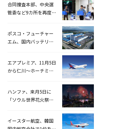
合同捜査本部、中央選
管委など9カ所を再度家
宅捜索…「投票率操
作」の資料を確保
ポスコ・フューチャー
エム、国内バッテリー
企業とLFP正極材19万ト
ンの供給契約を締結
エアプレミア、11月5日
から仁川〜ホーチミン
路線運航へ…3年2ヶ月
ぶりの再開
ハンファ、来月5日に
「ソウル世界花火祭り
2026」開催…韓・米・
英の3カ国が参加
イースター航空、韓国
国内航空会社で1位を記