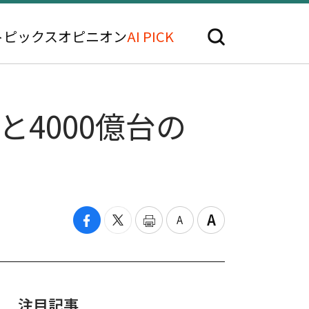
トピックス
オピニオン
AI PICK
4000億台の
注目記事