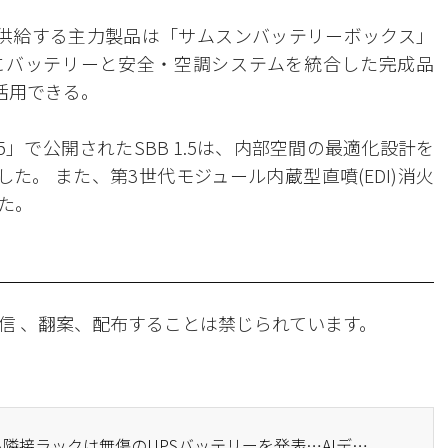
に供給する主力製品は「サムスンバッテリーボックス」
ンテナにバッテリーと安全・空調システムを統合した完成品
活用できる。
」で公開されたSBB 1.5は、内部空間の最適化設計を
やした。 また、第3世代モジュール内蔵型直噴(EDI)消火
た。
信 、翻案、配布することは禁じられています。
· サムスンSDI、火災でも隣接ラックは無傷のUPSバッテリーを発表…AIデータセンターへの攻勢加速