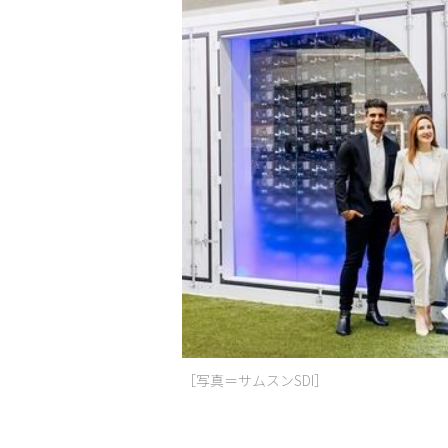
［写真＝サムスンSDI］