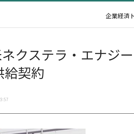
企業
経済
米ネクステラ・エナジーと
供給契約
3:57