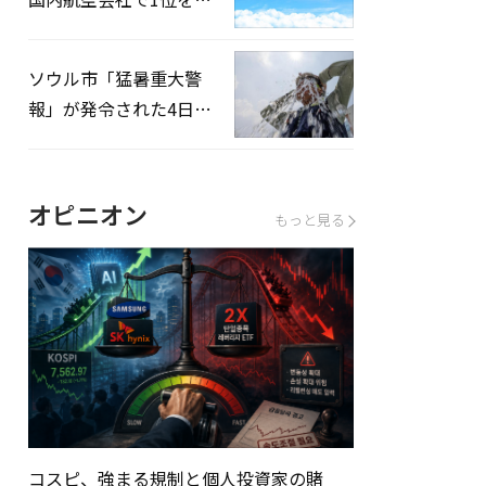
録…「上半期搭乗率
93%」
ソウル市「猛暑重大警
報」が発令された4日、
熱中症患者39人追加発
生
オピニオン
もっと見る
コスピ、強まる規制と個人投資家の賭