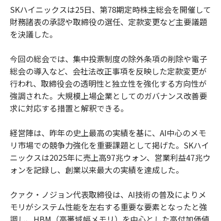
SKハイニックスは25日、第78期定時株主総会を開催して
財務諸表の承認や取締役の選任、定款変更など主要議題
を決議した。
今回の総会では、集中投票制度の除外条項の削除や電子
総会の導入など、会社法改正事項を反映した定款変更が
行われ、取締役会の透明性と独立性を強化する方向性が
強調された。大規模上場企業としてのガバナンス改善要
求に対応する措置と解釈できる。
経営陣は、昨年の史上最高の実績を基に、AI中心のメモ
リ市場での競争力強化を重要課題として掲げた。SKハイ
ニックスは2025年に売上高97兆ウォン、営業利益47兆ウ
ォンを記録し、創業以来最大の実績を達成した。
クァク・ノジョン代表取締役は、AI技術の普及によりメ
モリがシステム性能を左右する重要な要素となったと強
調し、HBM（高帯域幅メモリ）を中心とした高付加価値