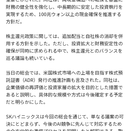
財務の健全性を強化し、中長期的に安定した投資執行を
実現するため、100兆ウォン以上の現金確保を推進する
方針だ。
株主還元政策に関しては、追加配当と自社株の消却を併
用する方針を示した。ただし、投資拡大と財務安定性の
確保が同時に求められる中で、株主還元とのバランスを
巡る議論も続いている。
当日の総会では、米国株式市場への上場を目指す株式預
託証書（ADR）発行の推進計画も言及された。同社は、
企業価値の再評価と投資家層の拡大を目的とした措置で
あると説明し、具体的な規模や方式は今後確定する予定
だと明らかにした。
SKハイニックスは今回の総会を通じて、単なる議案の可
決にとどまらず、今後のAI競争に先んじて対応するため
の全方位的な準備プロセスを説明したと解釈できる。取