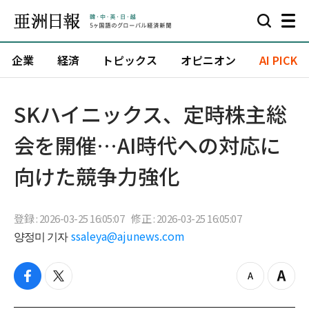
企業
経済
トピックス
オピニオン
AI PICK
SKハイニックス、定時株主総
会を開催…AI時代への対応に
向けた競争力強化
登録 : 2026-03-25 16:05:07
修正 : 2026-03-25 16:05:07
양정미 기자
ssaleya@ajunews.com
f
t
z
Z
a
w
o
o
c
i
o
o