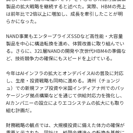
製品の拡大戦略を継続すると述べた。実際、HBMの売上
は前年比で2倍以上に増加し、成長を牽引したことが明
らかになった。
NAND事業もエンタープライズSSDなど高性能・大容量
製品を中心に構造転換を進め、体質改善に取り組んでい
る。さらに、321層NANDの開発や次世代HBM4の準備な
ど、技術競争力の確保にもスピードを上げている。
今年はAIインフラの拡大とオンデバイスAIの普及に対応
し、生産・投資戦略も同時に進める。清州（チョンジ
ュ）での新規ファブ投資や米国インディアナ州でのパッ
ケージング拠点構築などを通じて供給対応力を強化し、
AIカンパニーの設立によりエコシステムの拡大にも取り
組む計画だ。
財務戦略の観点では、大規模投資に備えた体力の確保が
重要と示された。同社は、純現金構造への転換を基盤に