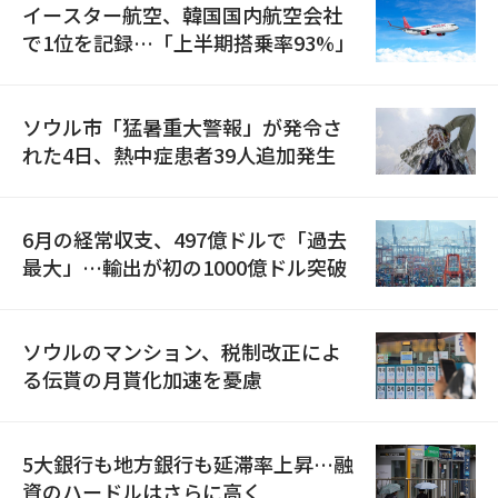
イースター航空、韓国国内航空会社
で1位を記録…「上半期搭乗率93%」
ソウル市「猛暑重大警報」が発令さ
れた4日、熱中症患者39人追加発生
6月の経常収支、497億ドルで「過去
最大」…輸出が初の1000億ドル突破
ソウルのマンション、税制改正によ
る伝貰の月貰化加速を憂慮
5大銀行も地方銀行も延滞率上昇…融
資のハードルはさらに高く