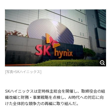
e
t
m
m
b
t
o
i
o
e
u
n
o
r
t
k
[写真=SKハイニックス]
SKハイニックスは定時株主総会を開催し、取締役会の組
織改編と財務・事業戦略を点検し、AI時代への対応に向
けた全体的な競争力の再編に取り組んだ。