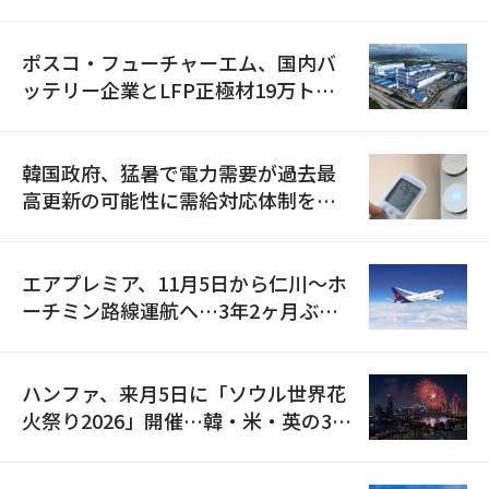
資料を確保
ポスコ・フューチャーエム、国内バ
ッテリー企業とLFP正極材19万トン
の供給契約を締結
韓国政府、猛暑で電力需要が過去最
高更新の可能性に需給対応体制を点
検
エアプレミア、11月5日から仁川〜ホ
ーチミン路線運航へ…3年2ヶ月ぶり
の再開
ハンファ、来月5日に「ソウル世界花
火祭り2026」開催…韓・米・英の3カ
国が参加