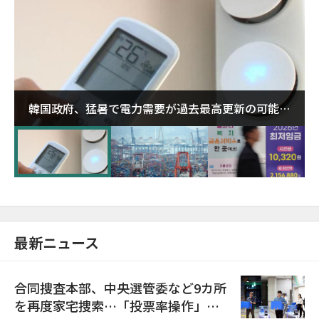
韓国政府、猛暑で電力需要が過去最高更新の可能性
に需給対応体制を点検
最新ニュース
合同捜査本部、中央選管委など9カ所
を再度家宅捜索…「投票率操作」の