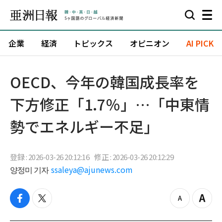
企業
経済
トピックス
オピニオン
AI PICK
OECD、今年の韓国成長率を
下方修正「1.7％」…「中東情
勢でエネルギー不足」
登録 : 2026-03-26 20:12:16
修正 : 2026-03-26 20:12:29
양정미 기자
ssaleya@ajunews.com
f
t
z
Z
a
w
o
o
c
i
o
o