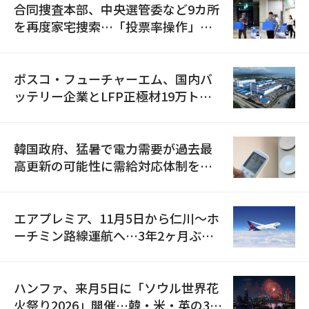
合同捜査本部、中央選管委など9カ所
を再度家宅捜索…「投票率操作」の
資料を確保
ポスコ・フューチャーエム、国内バ
ッテリー企業とLFP正極材19万トン
の供給契約を締結
韓国政府、猛暑で電力需要が過去最
高更新の可能性に需給対応体制を点
検
エアプレミア、11月5日から仁川〜ホ
ーチミン路線運航へ…3年2ヶ月ぶり
の再開
ハンファ、来月5日に「ソウル世界花
火祭り2026」開催…韓・米・英の3カ