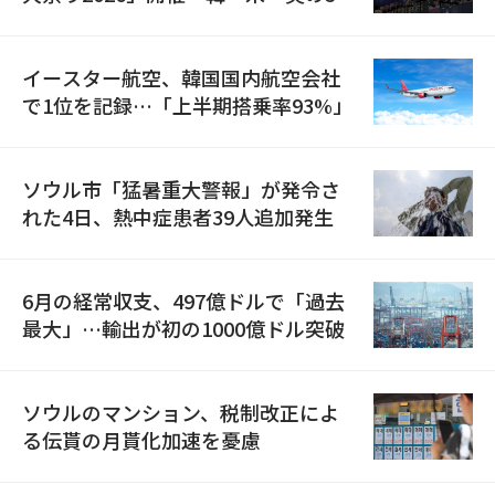
国が参加
イースター航空、韓国国内航空会社
で1位を記録…「上半期搭乗率93%」
ソウル市「猛暑重大警報」が発令さ
れた4日、熱中症患者39人追加発生
6月の経常収支、497億ドルで「過去
最大」…輸出が初の1000億ドル突破
ソウルのマンション、税制改正によ
る伝貰の月貰化加速を憂慮