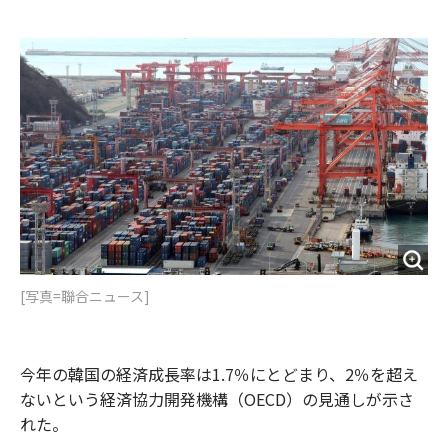
e
t
m
m
b
t
o
i
o
e
u
n
o
r
t
k
[写真=聯合ニュース]
今年の韓国の経済成長率は1.7％にとどまり、2％を超え
ないという経済協力開発機構（OECD）の見通しが示さ
れた。