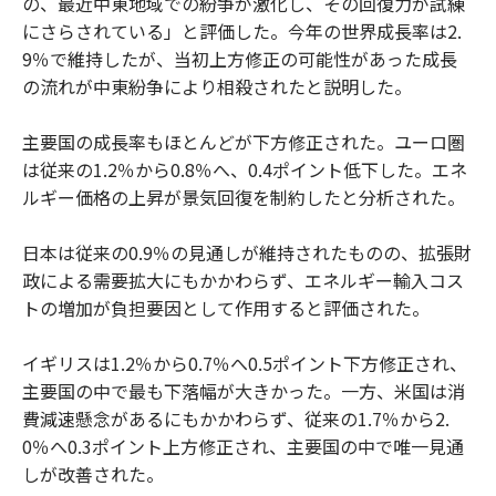
の、最近中東地域での紛争が激化し、その回復力が試練
にさらされている」と評価した。今年の世界成長率は2.
9％で維持したが、当初上方修正の可能性があった成長
の流れが中東紛争により相殺されたと説明した。
主要国の成長率もほとんどが下方修正された。ユーロ圏
は従来の1.2％から0.8％へ、0.4ポイント低下した。エネ
ルギー価格の上昇が景気回復を制約したと分析された。
日本は従来の0.9％の見通しが維持されたものの、拡張財
政による需要拡大にもかかわらず、エネルギー輸入コス
トの増加が負担要因として作用すると評価された。
イギリスは1.2％から0.7％へ0.5ポイント下方修正され、
主要国の中で最も下落幅が大きかった。一方、米国は消
費減速懸念があるにもかかわらず、従来の1.7％から2.
0％へ0.3ポイント上方修正され、主要国の中で唯一見通
しが改善された。