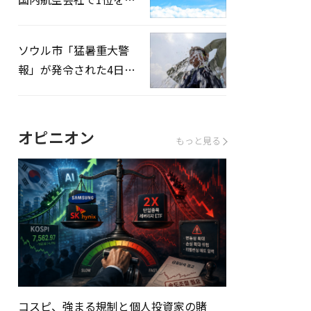
録…「上半期搭乗率
93%」
ソウル市「猛暑重大警
報」が発令された4日、
熱中症患者39人追加発
生
オピニオン
もっと見る
コスピ、強まる規制と個人投資家の賭