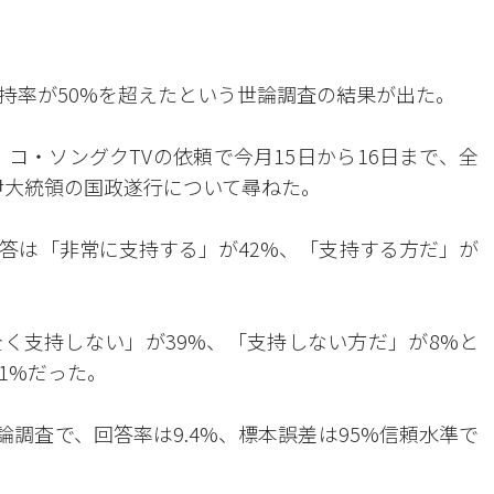
持率が50%を超えたという世論調査の結果が出た。
、コ・ソングクTVの依頼で今月15日から16日まで、全
に尹大統領の国政遂行について尋ねた。
答は「非常に支持する」が42%、「支持する方だ」が
く支持しない」が39%、「支持しない方だ」が8%と
1%だった。
論調査で、回答率は9.4%、標本誤差は95%信頼水準で