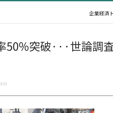
企業
経済
50%突破···世論調
9:53