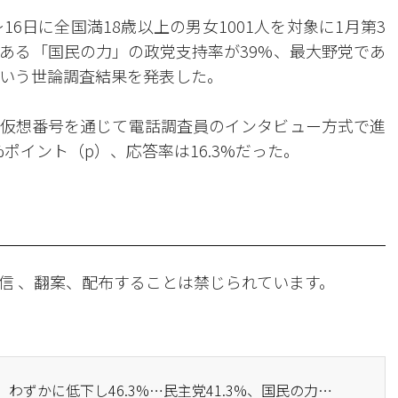
6日に全国満18歳以上の男女1001人を対象に1月第3
ある「国民の力」の政党支持率が39%、最大野党であ
という世論調査結果を発表した。
仮想番号を通じて電話調査員のインタビュー方式で進
%ポイント（p）、応答率は16.3%だった。
信 、翻案、配布することは禁じられています。
· 李在明大統領の支持率、わずかに低下し46.3%…民主党41.3%、国民の力40.6%