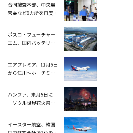
合同捜査本部、中央選
管委など9カ所を再度家
宅捜索…「投票率操
作」の資料を確保
ポスコ・フューチャー
エム、国内バッテリー
企業とLFP正極材19万ト
ンの供給契約を締結
エアプレミア、11月5日
から仁川〜ホーチミン
路線運航へ…3年2ヶ月
ぶりの再開
ハンファ、来月5日に
「ソウル世界花火祭り
2026」開催…韓・米・
英の3カ国が参加
イースター航空、韓国
国内航空会社で1位を記