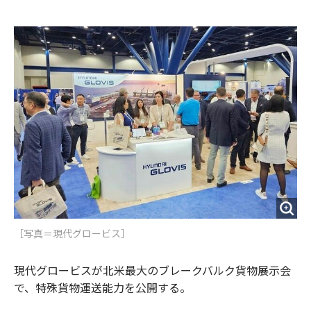
e
t
m
m
b
t
o
i
o
e
u
n
o
r
t
k
［写真＝現代グロービス］
現代グロービスが北米最大のブレークバルク貨物展示会
で、特殊貨物運送能力を公開する。