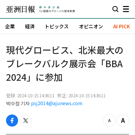
企業
経済
トピックス
オピニオン
AI PICK
現代グロービス、北米最大の
ブレークバルク展示会「BBA
2024」に参加
登録 : 2024-10-15 14:36:11
修正 : 2024-10-15 14:36:11
박수정 기자
psj2014@ajunews.com
f
t
z
Z
a
w
o
o
c
i
o
o