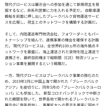
現代グロービスは展示会への参加を通じて新規荷主を発
掘するなど、非系列営業に力を入れる予定だ。 自動車運
搬船を前面に押し出したブレークバルク貨物運送サービ
スを広報し、荷主とのネットワークを構築する計画だ。
そして、内陸運送専門物流会社、フォワーダーともパー
トナーシップを結んで、連携事業の機会を確保する計画
だ。 現代グロービスは、全世界約100ヵ所の海外拠点ネ
ットワークを基盤に、海上運送された貨物を陸上運送で
連携させ、最終目的機まで縦断間（E2E）物流ソリュー
ション事業を展開するという戦略だ。
一方、現代グロービスはブレークバルク事業の強化のた
め、2019年3月に中国上海で開かれた「ブレークバルク
アジア」を皮切りに、同年5月の「ブレークバルクヨーロ
ッパ」にも参加した。 新型コロナパンデミックで中断さ
れた期間を除いて、世界各地で開かれるブレークバルク
展示会に毎年参加し、事業拡大への意志を着実に固めて