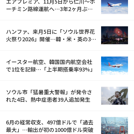
エアプレミア、11月5日から仁川〜ホ
ーチミン路線運航へ…3年2ヶ月ぶり
の再開
ハンファ、来月5日に「ソウル世界花
火祭り2026」開催…韓・米・英の3カ
国が参加
イースター航空、韓国国内航空会社
で1位を記録…「上半期搭乗率93%」
ソウル市「猛暑重大警報」が発令さ
れた4日、熱中症患者39人追加発生
6月の経常収支、497億ドルで「過去
最大」…輸出が初の1000億ドル突破