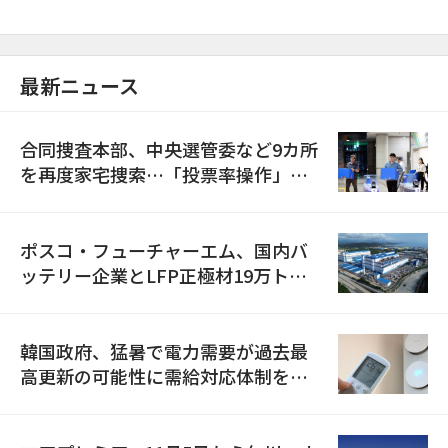
最新ニュース
合同捜査本部、中央選管委など9カ所
を再度家宅捜索…「投票率操作」の
資料を確保
ポスコ・フューチャーエム、国内バ
ッテリー企業とLFP正極材19万トン
の供給契約を締結
韓国政府、猛暑で電力需要が過去最
高更新の可能性に需給対応体制を点
検