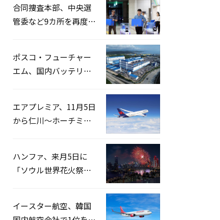
合同捜査本部、中央選
管委など9カ所を再度家
宅捜索…「投票率操
作」の資料を確保
ポスコ・フューチャー
エム、国内バッテリー
企業とLFP正極材19万ト
ンの供給契約を締結
エアプレミア、11月5日
から仁川〜ホーチミン
路線運航へ…3年2ヶ月
ぶりの再開
ハンファ、来月5日に
「ソウル世界花火祭り
2026」開催…韓・米・
英の3カ国が参加
イースター航空、韓国
国内航空会社で1位を記