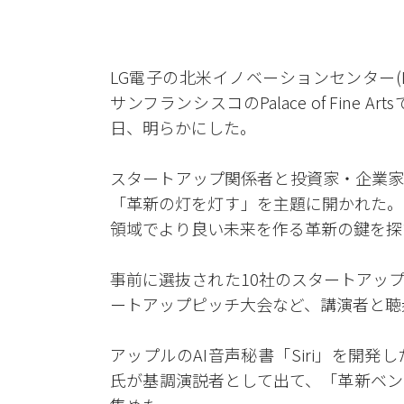
LG電子の北米イノベーションセンター(LG
サンフランシスコのPalace of Fin
日、明らかにした。
スタートアップ関係者と投資家・企業家
「革新の灯を灯す」を主題に開かれた。
領域でより良い未来を作る革新の鍵を探
事前に選抜された10社のスタートアッ
ートアップピッチ大会など、講演者と聴
アップルのAI音声秘書「Siri」を開発
氏が基調演説者として出て、「革新ベン