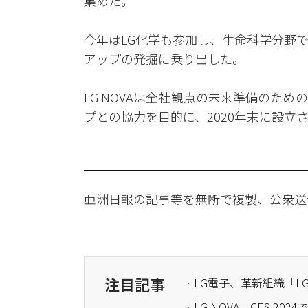
集めた。
今年はLG化学も参加し、生命科学分野
アップの発掘に乗り出した。
LG NOVAは全社観点の未来準備のた
プとの協力を目的に、2020年末に設立
亜洲日報の記事等を無断で複製、公衆送
注目記事
· LG電子、革新組織「
· LG NOVA、CES 2