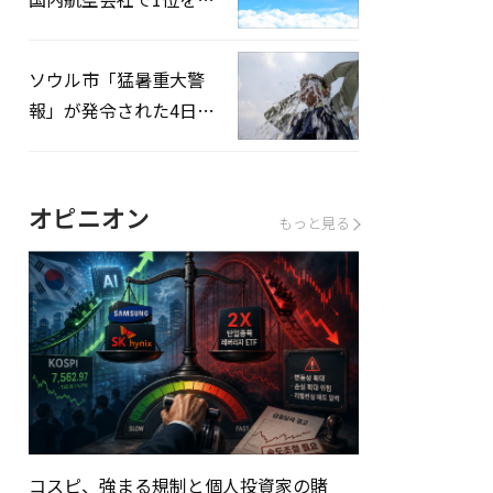
録…「上半期搭乗率
93%」
ソウル市「猛暑重大警
報」が発令された4日、
熱中症患者39人追加発
生
オピニオン
もっと見る
コスピ、強まる規制と個人投資家の賭