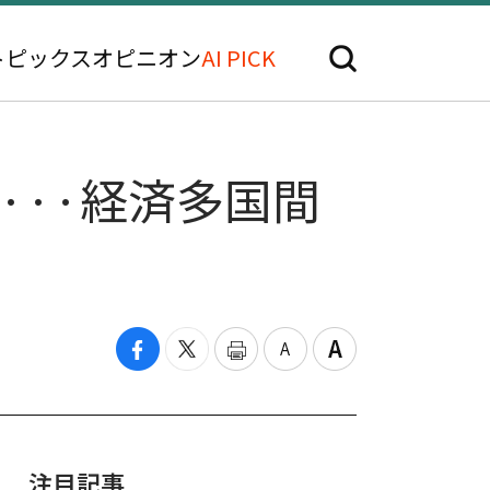
トピックス
オピニオン
AI PICK
···経済多国間
注目記事