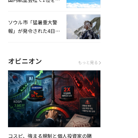
録…「上半期搭乗率
93%」
ソウル市「猛暑重大警
報」が発令された4日、
熱中症患者39人追加発
生
オピニオン
もっと見る
コスピ、強まる規制と個人投資家の賭