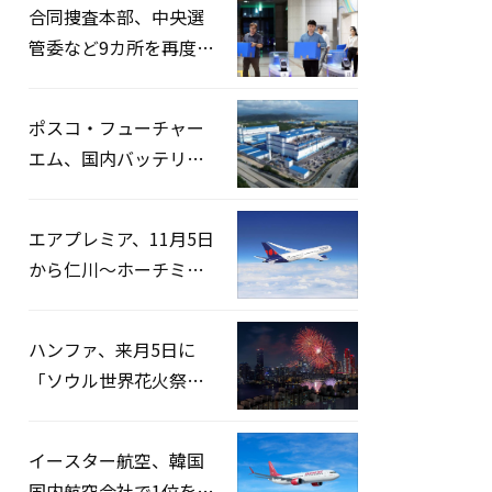
合同捜査本部、中央選
管委など9カ所を再度家
宅捜索…「投票率操
作」の資料を確保
ポスコ・フューチャー
エム、国内バッテリー
企業とLFP正極材19万ト
ンの供給契約を締結
エアプレミア、11月5日
から仁川〜ホーチミン
路線運航へ…3年2ヶ月
ぶりの再開
ハンファ、来月5日に
「ソウル世界花火祭り
2026」開催…韓・米・
英の3カ国が参加
イースター航空、韓国
国内航空会社で1位を記