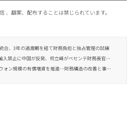
信 、翻案、配布することは禁じられています。
学的統合、3年の過渡期を経て財務負担と独占管理の試練
· 米国の中国製ロボット輸入禁止に中国が反発、何立峰がベセンテ財務長官に強い遺憾を表明
· エアプレミア、1100億ウォン規模の有償増資を推進…財務構造の改善と事業基盤の強化へ