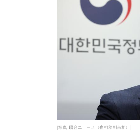
[写真=聯合ニュース（崔相穆副首相）]