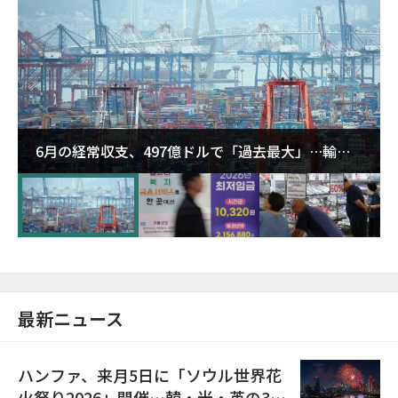
6月の経常収支、497億ドルで「過去最大」…輸出
が初の1000億ドル突破
最新ニュース
ハンファ、来月5日に「ソウル世界花
火祭り2026」開催…韓・米・英の3カ