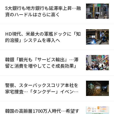
5大銀行も地方銀行も延滞率上昇…融
資のハードルはさらに高く
HD現代、米最大の軍艦ドックに「知
的溶接」システムを導入へ
韓銀「観光も『サービス輸出』…滞
留と消費を増やしてこそ成長効果」
警察、スターバックスコリア本社を
家宅捜査…「タンクデー」イベント
巡り侮辱容疑
韓国の高齢層1700万人時代…希望す