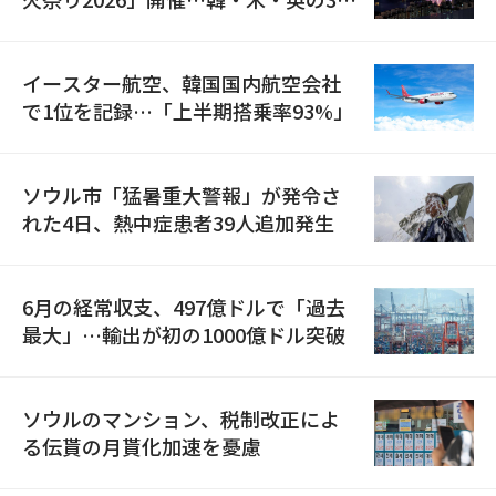
国が参加
イースター航空、韓国国内航空会社
で1位を記録…「上半期搭乗率93%」
ソウル市「猛暑重大警報」が発令さ
れた4日、熱中症患者39人追加発生
6月の経常収支、497億ドルで「過去
最大」…輸出が初の1000億ドル突破
ソウルのマンション、税制改正によ
る伝貰の月貰化加速を憂慮