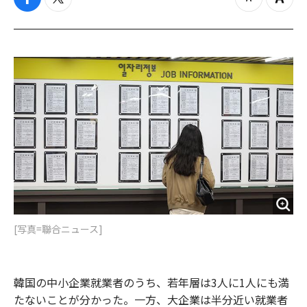
f
t
z
Z
a
w
o
o
c
i
o
o
e
t
m
m
b
t
o
i
o
e
u
n
o
r
t
k
[写真=聯合ニュース]
韓国の中小企業就業者のうち、若年層は3人に1人にも満
たないことが分かった。一方、大企業は半分近い就業者