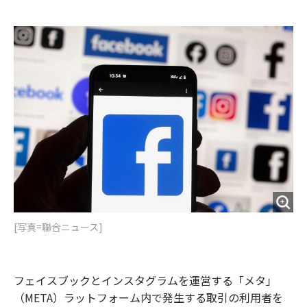
e
t
m
m
b
t
o
i
o
e
u
n
o
r
t
k
[写真=聯合ニュース]
フェイスブックとインスタグラムを運営する「メタ」
（META）ラットフォーム内で発生する取引の利用者を