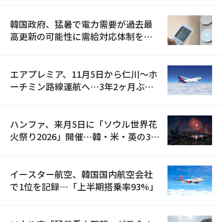
韓国政府、猛暑で電力需要が過去最
高更新の可能性に需給対応体制を点
検
エアプレミア、11月5日から仁川〜ホ
ーチミン路線運航へ…3年2ヶ月ぶり
の再開
ハンファ、来月5日に「ソウル世界花
火祭り2026」開催…韓・米・英の3カ
国が参加
イースター航空、韓国国内航空会社
で1位を記録…「上半期搭乗率93%」