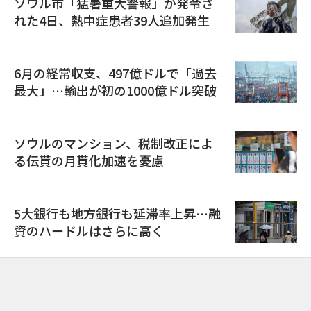
ソウル市「猛暑重大警報」が発令さ
れた4日、熱中症患者39人追加発生
6月の経常収支、497億ドルで「過去
最大」…輸出が初の1000億ドル突破
ソウルのマンション、税制改正によ
る伝貰の月貰化加速を憂慮
5大銀行も地方銀行も延滞率上昇…融
資のハードルはさらに高く