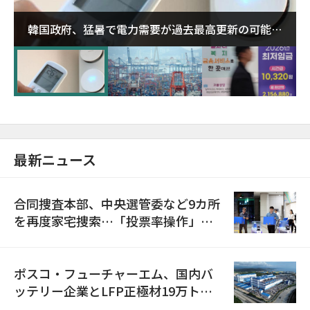
韓国政府、猛暑で電力需要が過去最高更新の可能性
に需給対応体制を点検
最新ニュース
合同捜査本部、中央選管委など9カ所
を再度家宅捜索…「投票率操作」の
資料を確保
ポスコ・フューチャーエム、国内バ
ッテリー企業とLFP正極材19万トン
の供給契約を締結