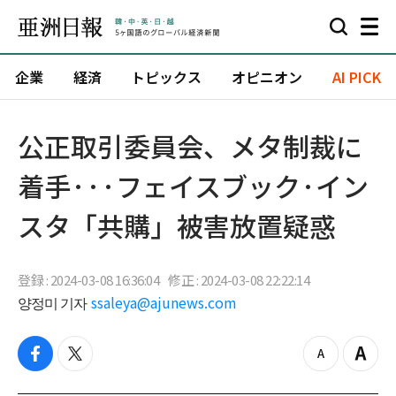
企業
経済
トピックス
オピニオン
AI PICK
公正取引委員会、メタ制裁に
着手···フェイスブック·イン
スタ「共購」被害放置疑惑
登録 : 2024-03-08 16:36:04
修正 : 2024-03-08 22:22:14
양정미 기자
ssaleya@ajunews.com
f
t
z
Z
a
w
o
o
c
i
o
o