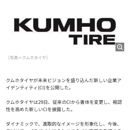
e
t
m
m
b
t
o
i
o
e
u
n
o
r
t
k
［写真＝クムホタイヤ］
クムホタイヤが未来ビジョンを盛り込んだ新しい企業ア
イデンティティ(CI)を公開した。
クムホタイヤは29日、従来のCIから書体を変更し、視認
性を高めた新しいCIを披露した。
ダイナミックで、進取的なイメージを形象化し、今後、