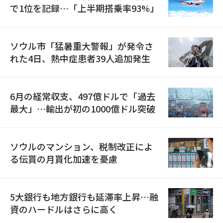
で1位を記録…「上半期搭乗率93%」
ソウル市「猛暑重大警報」が発令さ
れた4日、熱中症患者39人追加発生
6月の経常収支、497億ドルで「過去
最大」…輸出が初の1000億ドル突破
ソウルのマンション、税制改正によ
る伝貰の月貰化加速を憂慮
5大銀行も地方銀行も延滞率上昇…融
資のハードルはさらに高く