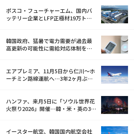
ポスコ・フューチャーエム、国内バ
ッテリー企業とLFP正極材19万トン
の供給契約を締結
韓国政府、猛暑で電力需要が過去最
高更新の可能性に需給対応体制を点
検
エアプレミア、11月5日から仁川〜ホ
ーチミン路線運航へ…3年2ヶ月ぶり
の再開
ハンファ、来月5日に「ソウル世界花
火祭り2026」開催…韓・米・英の3カ
国が参加
イースター航空、韓国国内航空会社