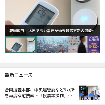
韓国政府、猛暑で電力需要が過去最高更新の可能性
に需給対応体制を点検
最新ニュース
合同捜査本部、中央選管委など9カ所
を再度家宅捜索…「投票率操作」の
資料を確保