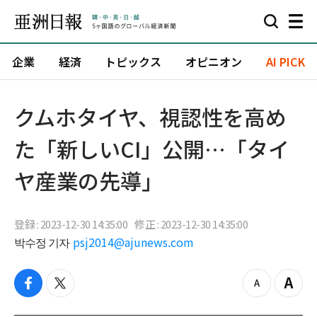
企業
経済
トピックス
オピニオン
AI PICK
クムホタイヤ、視認性を高め
た「新しいCI」公開…「タイ
ヤ産業の先導」
登録 : 2023-12-30 14:35:00
修正 : 2023-12-30 14:35:00
박수정 기자
psj2014@ajunews.com
f
t
z
Z
a
w
o
o
c
i
o
o