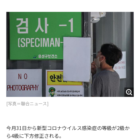
e
t
m
m
b
t
o
i
o
e
u
n
o
r
t
k
[写真＝聯合ニュース]
今月31日から新型コロナウイルス感染症の等級が2級か
ら4級に下方修正される。