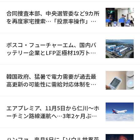
合同捜査本部、中央選管委など9カ所
を再度家宅捜索…「投票率操作」の
資料を確保
ポスコ・フューチャーエム、国内バ
ッテリー企業とLFP正極材19万トン
の供給契約を締結
韓国政府、猛暑で電力需要が過去最
高更新の可能性に需給対応体制を点
検
エアプレミア、11月5日から仁川〜ホ
ーチミン路線運航へ…3年2ヶ月ぶり
の再開
ハンファ、来月5日に「ソウル世界花