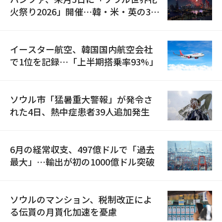
火祭り2026」開催…韓・米・英の3カ
国が参加
イースター航空、韓国国内航空会社
で1位を記録…「上半期搭乗率93%」
ソウル市「猛暑重大警報」が発令さ
れた4日、熱中症患者39人追加発生
6月の経常収支、497億ドルで「過去
最大」…輸出が初の1000億ドル突破
ソウルのマンション、税制改正によ
る伝貰の月貰化加速を憂慮