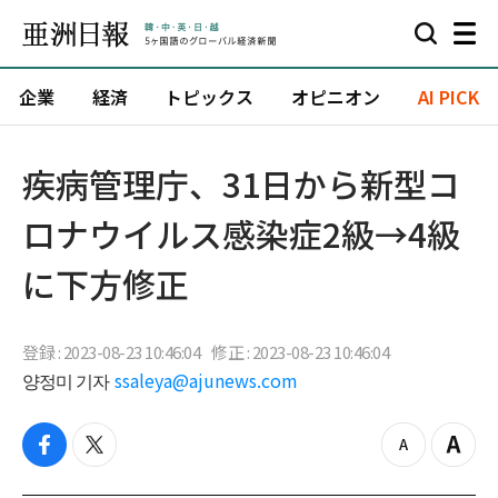
企業
経済
トピックス
オピニオン
AI PICK
疾病管理庁、31日から新型コ
ロナウイルス感染症2級→4級
に下方修正
登録 : 2023-08-23 10:46:04
修正 : 2023-08-23 10:46:04
양정미 기자
ssaleya@ajunews.com
f
t
z
Z
a
w
o
o
c
i
o
o