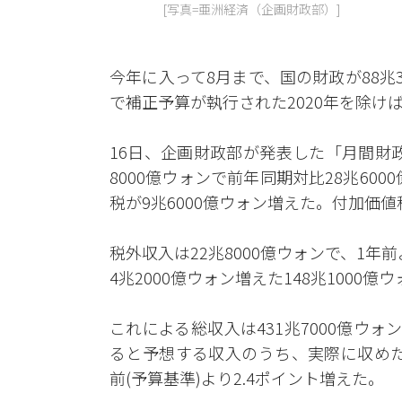
[写真=亜洲経済（企画財政部）]
今年に入って8月まで、国の財政が88兆
で補正予算が執行された2020年を除け
16日、企画財政部が発表した「月間財政
8000億ウォンで前年同期対比28兆600
税が9兆6000億ウォン増えた。付加価値
税外収入は22兆8000億ウォンで、1年
4兆2000億ウォン増えた148兆1000億
これによる総収入は431兆7000億ウ
ると予想する収入のうち、実際に収めた
前(予算基準)より2.4ポイント増えた。