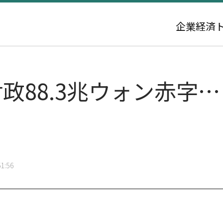
企業
経済
政88.3兆ウォン赤字
1:56