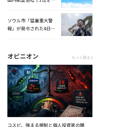
録…「上半期搭乗率
93%」
ソウル市「猛暑重大警
報」が発令された4日、
熱中症患者39人追加発
生
オピニオン
もっと見る
コスピ、強まる規制と個人投資家の賭