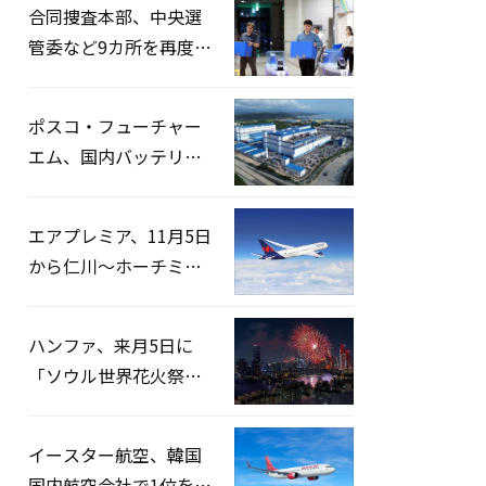
合同捜査本部、中央選
管委など9カ所を再度家
宅捜索…「投票率操
作」の資料を確保
ポスコ・フューチャー
エム、国内バッテリー
企業とLFP正極材19万ト
ンの供給契約を締結
エアプレミア、11月5日
から仁川〜ホーチミン
路線運航へ…3年2ヶ月
ぶりの再開
ハンファ、来月5日に
「ソウル世界花火祭り
2026」開催…韓・米・
英の3カ国が参加
イースター航空、韓国
国内航空会社で1位を記