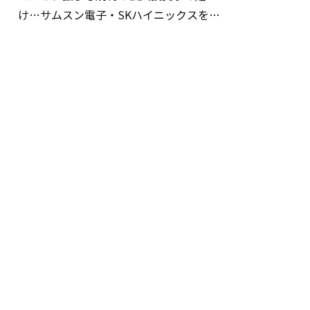
け…サムスン電子・SKハイニックスを巡
る明暗