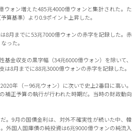
0億ウォン増えた485兆4000億ウォンと集計された。た
（予算基準）より0.9ポイント上昇した。
8月までに53兆7000億ウォンの赤字を記録した。赤
くなった。
基金収支の黒字幅（34兆6000億ウォン）を除いて、
は8月までに88兆3000億ウォンの赤字を記録した。
020年（－96兆ウォン）に次いで史上2番目に高い。
4回の補正予算の執行が行われた時期だ。当時の財政動向
。
ォンだ。9月の国債金利は、対外不確実性が続いた中、韓
。外国人国庫債の純投資は6兆9000億ウォンの純流入