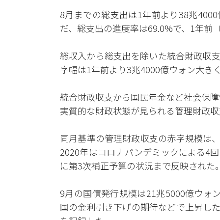
8月までの総支出は1年前より38兆400
だ、総支出の進度率は69.0%で、1年前
総収入から総支出を除いた統合財政収支は
字幅は1年前より3兆4000億ウォン大き
統合財政収支から国民年金など社会保障性
実質的な財政状態が見られる管理財政収支
同月基準の管理財政収支の赤字規模は、2
2020年はコロナパンデミックによる
に第3次補正予算の状況まで反映された
9月の国債発行規模は21兆5000億ウ
国の金利引き下げの期待などで上昇した