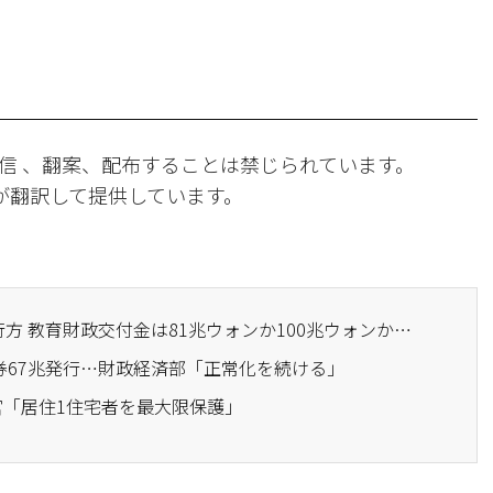
信 、翻案、配布することは禁じられています。
Iが翻訳して提供しています。
· 500兆ウォンの税収の行方 教育財政交付金は81兆ウォンか100兆ウォンか…運用の不備を巡る議論の中で算定方式が焦点に
的債券67兆発行…財政経済部「正常化を続ける」
官「居住1住宅者を最大限保護」