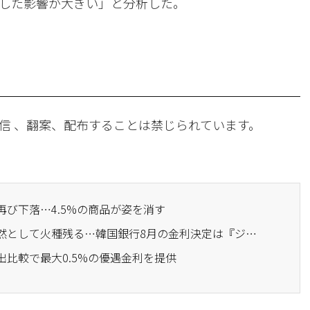
した影響が大きい」と分析した。
信 、翻案、配布することは禁じられています。
再び下落…4.5%の商品が姿を消す
· 為替・物価は安定も依然として火種残る…韓国銀行8月の金利決定は『ジレンマ』
出比較で最大0.5%の優遇金利を提供