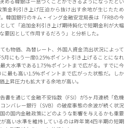
を決める韓銀は一息つくことができるようになったとい
政策金利引き上げ圧迫から抜け出す余地が生じたため
だ。韓国銀行のキム・イング金融安定局長は「FRBの今
として「追加金利引き上げ期待鈍化で短期金利が大幅
な要因として作用するだろう」と分析した。
ても物価、為替レート、外国人資金流出状況によって
5月にもう一度0.25%ポイント引き上げることになれ
最大水準である1.75%ポイントまで広がる。すでに今
りに最も高い1.5%ポイントまで広がった状態だ。しか
価上昇圧力も拡大する余地が高い。
告書を通じて金融不安指数（FSI）が5ヶ月連続「危機
コンバレー銀行（SVB）の破産事態の余波が続く状況
国の国内金融政策にどのような影響を与えるかも重要
が高い水準を維持しているのは昨年第4四半期の短期