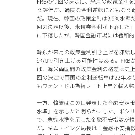
FRBの今回の決定に、来月の政策金利
う評価だ。過度な金利逆転にともなう
だ。現在、韓国の政策金利は3.5%水準
回の決定以後、米債券金利が下落した」
に下落したが、韓国金融市場には緩和的
韓銀が来月の政策金利引き上げを凍結し
追加で引き上げる可能性はある。FRBが
ば、韓米両国間の政策金利の格差は史上
回の決定で両国の金利逆転車は22年ぶ
もウォン・ドル為替レート上昇と輸入物
一方、韓銀はこの日発表した金融安定報
水準」を示したと明らかにした。米シリ
で、危機水準を示した金融不安指数が韓
だ。キム・イング局長は「金融不安指数