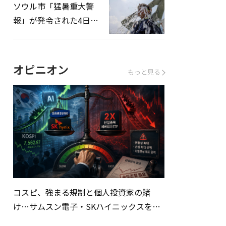
ソウル市「猛暑重大警
報」が発令された4日、
熱中症患者39人追加発
生
オピニオン
もっと見る
コスピ、強まる規制と個人投資家の賭
け…サムスン電子・SKハイニックスを巡
る明暗