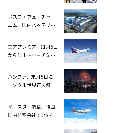
宅捜索…「投票率操
作」の資料を確保
ポスコ・フューチャー
エム、国内バッテリー
企業とLFP正極材19万ト
ンの供給契約を締結
エアプレミア、11月5日
から仁川〜ホーチミン
路線運航へ…3年2ヶ月
ぶりの再開
ハンファ、来月5日に
「ソウル世界花火祭り
2026」開催…韓・米・
英の3カ国が参加
イースター航空、韓国
国内航空会社で1位を記
録…「上半期搭乗率
93%」