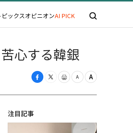
トピックス
オピニオン
AI PICK
て苦心する韓銀
注目記事