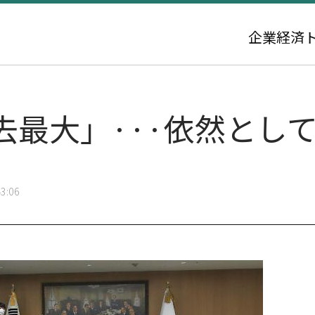
企業
経済
去最大」···依然とし
3:06