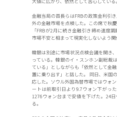
大値に広がり、依然として苦心している
金融当局の首長らはFRBの政策金利引
外の金融市場を点検した。この席で秋慶
「FRBが2月に続き金融引き締め速度
市場不安と相まって現実化しないよう関
韓銀は別途に市場状況点検会議を開き、
っている。韓銀のイ・スンホン副総裁は「
ている」としながらも「依然として金融
置に乗り出す」と話した。 同日、米国
応した。ソウル外国為替市場ではウォン
ートは前取引日より9.7ウォン下がっ
1276ウォン台まで安値を下げた。24日
る。