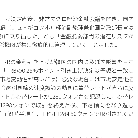
。
き上げ決定直後、非常マクロ経済金融会議を開き、国内
鎬（チュ・ギョンホ）経済副総理兼企画財政部長官は
調節に乗り出した」とし「金融脆弱部門の潜在リスクが
係機関が共に徹底的に管理していく」と話した。
FRBの金利引き上げが韓国の国内に及ぼす影響を見守
FRBの0.25%ポイント引き上げ決定は予想と一致し
市場変動性が高いだけに必要な場合には市場安定化措
の金融引き締め速度調節の動きに為替レートが直ちに反
・ドル為替レートが1280ウォン台を記録した。為替レ
た1298ウォンで取引を終えた後、下落傾向を繰り返し
午前9時半現在、1ドル1284.50ウォンで取引されてい