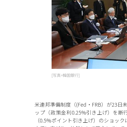
[写真=韓国銀行]
米連邦準備制度（(Fed・FRB）が23
ップ（政策金利0.25%引き上げ）を
（0.5%ポイント引き上げ）のショッ