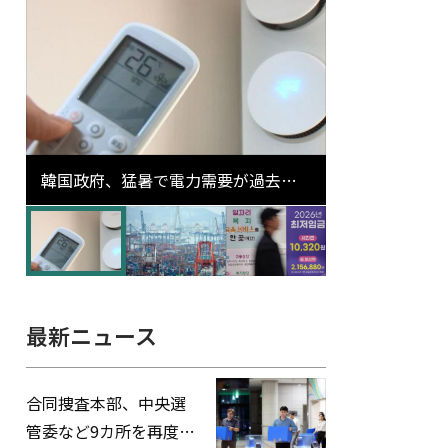
韓国政府、猛暑で電力需要が過去最
高更新の可能性に需給対応体制を点
検
最新ニュース
合同捜査本部、中央選
管委など9カ所を再度家