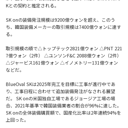
Kとの契約と推定される。
SK onの装備発注規模は9200億ウォンを超え、このう
ち、韓国装備メーカーの取引規模は7400億ウォンに達す
る。
取引規模の順で△トップテック2821億ウォン △PNT 221
7億ウォン（2件） △ユンソンF&C 2088億ウォン（2件）
△ジャービス161億ウォン △イノメトリー131億ウォン
などだ。
BlueOval SKは2025年完工を目標に工事が進行中であ
り、工事日程に合わせて追加装備発注がなされる展望
だ。 SK onの米国独自工場であるジョージア工場の場
合、2021年基準で韓国装備業者の割合が96%に達した。
SK onの全体装備購買額で、国産化比率は2年連続94%を
上回った。