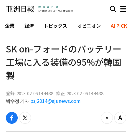
企業
経済
トピックス
オピニオン
AI PICK
SK on-フォードのバッテリー
工場に入る装備の95%が韓国
製
登録 : 2023-02-06 14:44:38
修正 : 2023-02-06 14:44:38
박수정 기자
psj2014@ajunews.com
f
t
z
Z
a
w
o
o
c
i
o
o