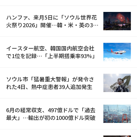
の再開
ハンファ、来月5日に「ソウル世界花
火祭り2026」開催…韓・米・英の3カ
国が参加
イースター航空、韓国国内航空会社
で1位を記録…「上半期搭乗率93%」
ソウル市「猛暑重大警報」が発令さ
れた4日、熱中症患者39人追加発生
6月の経常収支、497億ドルで「過去
最大」…輸出が初の1000億ドル突破