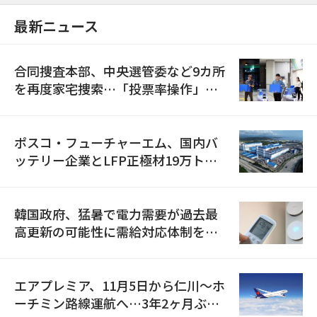
最新ニュース
合同捜査本部、中央選管委など9カ所
を再度家宅捜索…「投票率操作」の
資料を確保
ポスコ・フューチャーエム、国内バ
ッテリー企業とLFP正極材19万トン
の供給契約を締結
韓国政府、猛暑で電力需要が過去最
高更新の可能性に需給対応体制を点
検
エアプレミア、11月5日から仁川〜ホ
ーチミン路線運航へ…3年2ヶ月ぶり