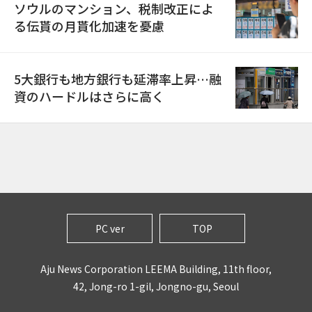
ソウルのマンション、税制改正によ
る伝貰の月貰化加速を憂慮
5大銀行も地方銀行も延滞率上昇…融
資のハードルはさらに高く
PC ver
TOP
Aju News Corporation LEEMA Building, 11th floor,
42, Jong-ro 1-gil, Jongno-gu, Seoul