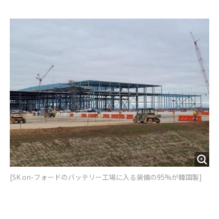
e
t
m
m
b
t
o
i
o
e
u
n
o
r
t
k
[SK on-フォードのバッテリー工場に入る装備の95%が韓国製]