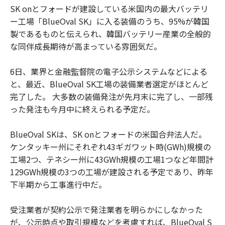
SK onとフォードが建設している米国内の最大バッテリ
ー工場「BlueOval SK」に入る装備のうち、95%が韓国
製であるものと伝えられ、韓国バッテリー産業の全般的
な同伴成長期待が高まっている雰囲気だ。
6日、業界と金融監督院の電子公示システムなどによる
と、最近、BlueOval SK工場の装備業者選定がほとんど
完了した。 大多数の装備発注が先月末に完了し、一部残
った発注も今月中に終えられる予定だ。
BlueOval SKは、SK onとフォードの米国合弁法人だ。
ケンタッキー州にそれぞれ43ギガワット時(GWh)規模の
工場2つ、テネシー州に43GWh規模の工場1つなど年間計
129GWh規模の3つの工場が建設される予定であり、昨年
下半期から工事進行中だ。
受注業者が契約公示で発注業者を明らかにしなかった
が、公示時点や取引規模などを考慮すれば、BlueOval S