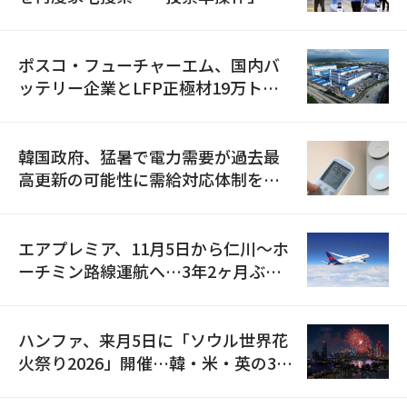
資料を確保
ポスコ・フューチャーエム、国内バ
ッテリー企業とLFP正極材19万トン
の供給契約を締結
韓国政府、猛暑で電力需要が過去最
高更新の可能性に需給対応体制を点
検
エアプレミア、11月5日から仁川〜ホ
ーチミン路線運航へ…3年2ヶ月ぶり
の再開
ハンファ、来月5日に「ソウル世界花
火祭り2026」開催…韓・米・英の3カ
国が参加