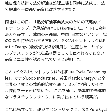
独自保有技術で熱分解油後処理工場も同時に造成し、熱
分解油を一層高い品質に改善する方針だ。
両社はこの日、「熱分解油事業拡大のための戦略的パー
トナーシップ」業務協約(MOU)も締結した。 年内に合弁
法人を設立し、韓国の首都圏、中国·日本などアジア工場
の新設も持続協力する方針だ。 SKジオセントリックはPl
astic Energyの熱分解技術を利用して生産したリサイク
ルプラスチックが化粧品容器としても使われるほど高い
品質とエコ性を認められていると説明した。
これでSKジオセントリックは米国Pure Cycle Technolog
ies、カナダLoop Industries、英国Plastic Energyなど全
世界の企業との戦略的協業を通じ、3大化学的リサイク
ル技術を一ヵ所に集めた。 これを通じ、効率的で先進的
なプラスチックリサイクルに乗り出すという腹案だ。
これに先立って、SKジオセントリックは、米国Pure Cycl