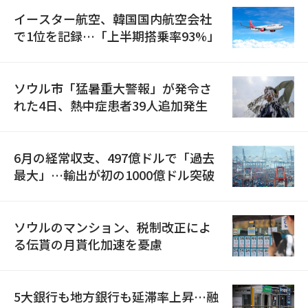
イースター航空、韓国国内航空会社
で1位を記録…「上半期搭乗率93%」
ソウル市「猛暑重大警報」が発令さ
れた4日、熱中症患者39人追加発生
6月の経常収支、497億ドルで「過去
最大」…輸出が初の1000億ドル突破
ソウルのマンション、税制改正によ
る伝貰の月貰化加速を憂慮
5大銀行も地方銀行も延滞率上昇…融