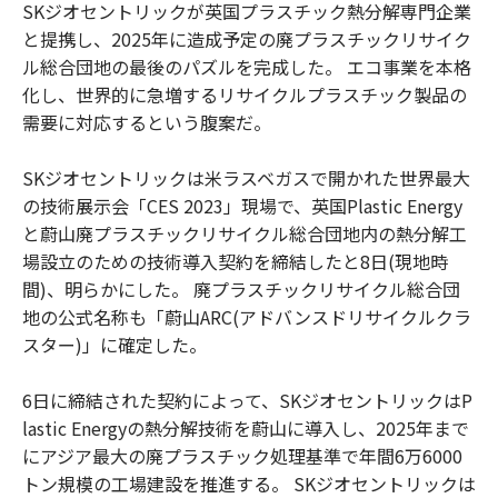
SKジオセントリックが英国プラスチック熱分解専門企業
と提携し、2025年に造成予定の廃プラスチックリサイク
ル総合団地の最後のパズルを完成した。 エコ事業を本格
化し、世界的に急増するリサイクルプラスチック製品の
需要に対応するという腹案だ。
SKジオセントリックは米ラスベガスで開かれた世界最大
の技術展示会「CES 2023」現場で、英国Plastic Energy
と蔚山廃プラスチックリサイクル総合団地内の熱分解工
場設立のための技術導入契約を締結したと8日(現地時
間)、明らかにした。 廃プラスチックリサイクル総合団
地の公式名称も「蔚山ARC(アドバンスドリサイクルクラ
スター)」に確定した。
6日に締結された契約によって、SKジオセントリックはP
lastic Energyの熱分解技術を蔚山に導入し、2025年まで
にアジア最大の廃プラスチック処理基準で年間6万6000
トン規模の工場建設を推進する。 SKジオセントリックは