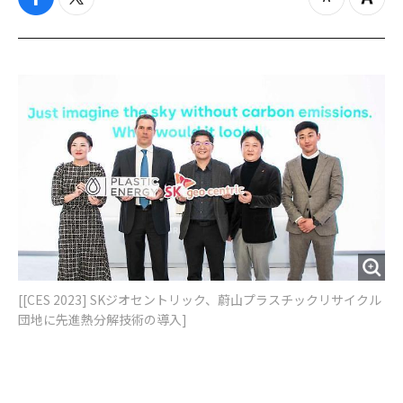
f
t
z
Z
a
w
o
o
c
i
o
o
e
t
m
m
b
t
o
i
o
e
u
n
o
r
t
k
[[CES 2023] SKジオセントリック、蔚山プラスチックリサイクル
団地に先進熱分解技術の導入]