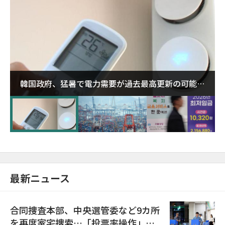
韓国政府、猛暑で電力需要が過去最高更新の可能性
に需給対応体制を点検
最新ニュース
合同捜査本部、中央選管委など9カ所
を再度家宅捜索…「投票率操作」の