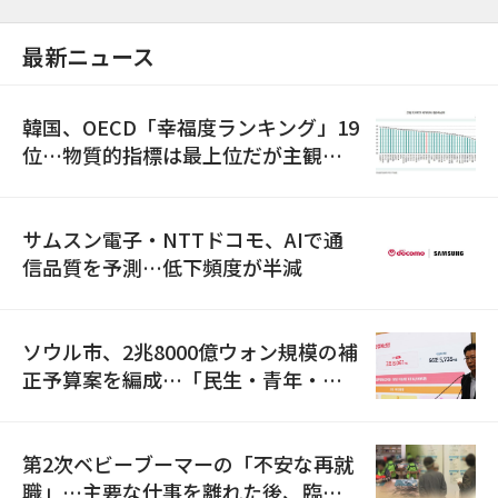
最新ニュース
韓国、OECD「幸福度ランキング」19
位…物質的指標は最上位だが主観的
満足度は最下位
サムスン電子・NTTドコモ、AIで通
信品質を予測…低下頻度が半減
ソウル市、2兆8000億ウォン規模の補
正予算案を編成…「民生・青年・安
全」に8100億ウォンを集中投資
第2次ベビーブーマーの「不安な再就
職」…主要な仕事を離れた後、臨時