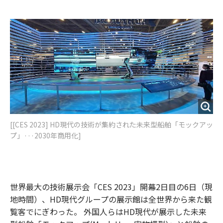
e
t
m
m
b
t
o
i
o
e
u
n
o
r
t
k
[[CES 2023] HD現代の技術が集約された未来型船舶「モックアッ
プ」···2030年商用化]
世界最大の技術展示会「CES 2023」開幕2日目の6日（現
地時間）、HD現代グループの展示館は全世界から来た観
覧客でにぎわった。 外国人らはHD現代が展示した未来