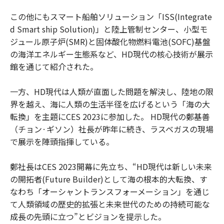
この他にもスマート船舶ソリューション「ISS(Integrate
d Smart ship Solution)」と陸上管制センター、小型モ
ジュール原子炉(SMR)と固体酸化物燃料電池(SOFC)基盤
の海洋エネルギー生態系など、HD現代の核心技術が展示
館を通じて紹介された。
一方、HD現代は人類が直面した問題を解決し、陸地の限
界を越え、海に人類の生活半径を広げるという「海の大
転換」を主題にCES 2023に参加した。 HD現代の鄭基善
（チョン·ギソン）社長が昨年に続き、ラスベガスの現場
で展示を陣頭指揮している。
鄭社長はCES 2023開幕に先立ち、“HD現代は新しい未来
の開拓者(Future Builder)として海の根本的大転換、す
なわち「オーシャントランスフォーメーション」を通じ
て人類領域の歴史的拡張と未来世代のための持続可能な
成長の先頭に立つ”とビジョンを提示した。