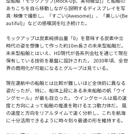
型船舶「モックアップ(Mock-Up、実物模型)」と船舶の
あちこちを自ら移動しながら説明するディスプレイを写
真·映像で撮影し、「すごい(Awesome)」、「美しい(Be
autiful)」などの感嘆詞を吐き続けた。
モックアップは炭素純排出量「0」を意味する炭素中立
時代の姿を想像して作った約10m長さの未来型船舶だ。
未来型船舶とはいえ、HD現代が各系列会社を通じて現在
保有している技術を基盤に設計された。 2030年頃、全世
界の商用化が可能になるとグループは見ている。
現在運航中の船舶とは比較が難しいほど全体的に異なる
姿だったが、特に、船体上段にある未来船舶の帆「ウイ
ングセール」が最も目立った。 ウイングセールは風の速
度と方向によって船舶の推進を助けるエコ動力体だ。 風
の速度と方向をリアルタイムで速く分析し、これを航海
に十分活用できるように時々刻々最適の形を維持する。