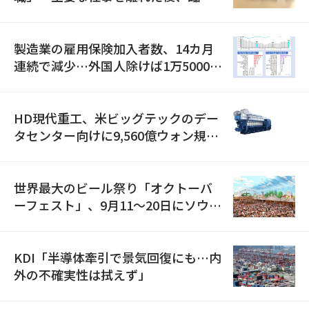
職が2倍近くに急増
製造業の雇用保険加入者数、14カ月
連続で減少…外国人除けば1万5000人
減
HD現代重工、米ビッグテックのデー
タセンター向けに9,560億ウォン規模
の発電設備を受注…「過去最大」
世界最大のビール祭り「オクトーバ
ーフェスト」、9月11〜20日にソウル
で開催
KDI「半導体牽引で景気回復にも…内
外の不確実性は拭えず」