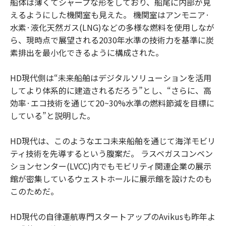
船体は薄くてシャープな形をしており、船尾に内部が見
えるようにした機関室も見えた。 機関室はアンモニア·
水素·液化天然ガス(LNG)などの多様な燃料を使用しなが
ら、現時点で展望される2030年水準の技術力を基準に炭
素排出を最小化できるように構成された。
HD現代側は“未来船舶はデジタルソリューションを活用
してより体系的に建造されるだろう”とし、“さらに、高
効率·エコ技術を通じて20~30%水準の燃料節減を目標に
している”と説明した。
HD現代は、このようなエコ未来船舶を通じて海洋モビリ
ティ技術を先導するという腹案だ。 ラスベガスコンベン
ションセンター(LVCC)内でもモビリティ関連企業の展示
館が密集しているウェストホールに展示館を設けたのも
このためだ。
HD現代の自律運航専門スタートアップのAvikusも昨年よ