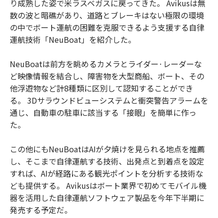
り成熟した姿で米ラスベガスに戻ってきた。 Avikusは無
数の波と暗礁があり、道路とブレーキはない極限の環境
の中でボート運航の困難を克服できるよう支援する自律
運航技術「NeuBoat」を紹介した。
NeuBoatは前方を眺めるカメラとライダー·レーダーな
ど映像情報を結合し、障害物を大型商船、ボート、その
他浮遊物など計8種類に区別して認知することができ
る。 3Dサラウンドビューシステムと衝突警告アラームを
通じ、自動車の駐車に該当する「接眼」を簡単に作っ
た。
この他にもNeuBoatはAIが夕焼けを見られる地点を推薦
し、そこまで自律運航する技術、出発点と到着点を設定
すれば、AIが経路にある観光ポイントを分析する技術な
ども提供する。 Avikusはボート業界で初めてモバイル機
器を活用した自律運航ソフトウェア製品を今年下半期に
発売する予定だ。