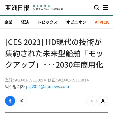
企業
経済
トピックス
オピニオン
AI PICK
[CES 2023] HD現代の技術が
集約された未来型船舶「モッ
クアップ」···2030年商用化
登録 : 2023-01-09 11:38:14
修正 : 2023-01-09 11:38:14
박수정 기자
psj2014@ajunews.com
f
t
z
Z
a
w
o
o
c
i
o
o