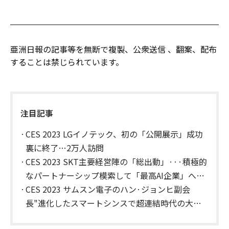
亜洲日報の記事等を無断で複製、公衆送信 、翻案、配布
することは禁じられています。
注目記事
CES 2023 LGイノテック、初の「公開展示」成功
裏に終了…2万人訪問
CES 2023 SKT主要経営陣の「総出動」···積極的
なパートナーシップ模索して「最高AI企業」への
跳躍
CES 2023 サムスン電子のハン·ジョンヒ副会
長"進化したスマートシンスで超連結時代の大衆
化の先頭へ"