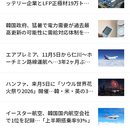
ッテリー企業とLFP正極材19万トン
の供給契約を締結
韓国政府、猛暑で電力需要が過去最
高更新の可能性に需給対応体制を点
検
エアプレミア、11月5日から仁川〜ホ
ーチミン路線運航へ…3年2ヶ月ぶり
の再開
ハンファ、来月5日に「ソウル世界花
火祭り2026」開催…韓・米・英の3カ
国が参加
イースター航空、韓国国内航空会社
で1位を記録…「上半期搭乗率93%」