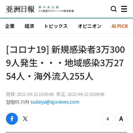
企業
経済
トピックス
オピニオン
AI PICK
[コロナ19] 新規感染者3万300
9人発生・・・地域感染3万27
54人・海外流入255人
登録 : 2022-09-22 10:09:48
修正 : 2022-09-22 10:09:48
양정미 기자
ssaleya@ajunews.com
f
t
z
Z
a
w
o
o
c
i
o
o