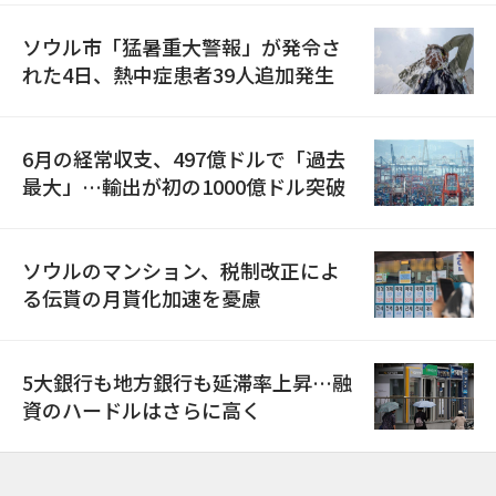
ソウル市「猛暑重大警報」が発令さ
れた4日、熱中症患者39人追加発生
6月の経常収支、497億ドルで「過去
最大」…輸出が初の1000億ドル突破
ソウルのマンション、税制改正によ
る伝貰の月貰化加速を憂慮
5大銀行も地方銀行も延滞率上昇…融
資のハードルはさらに高く