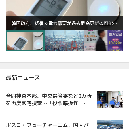
韓国政府、猛暑で電力需要が過去最高更新の可能性
に需給対応体制を点検
最新ニュース
合同捜査本部、中央選管委など9カ所
を再度家宅捜索…「投票率操作」の
資料を確保
ポスコ・フューチャーエム、国内バ