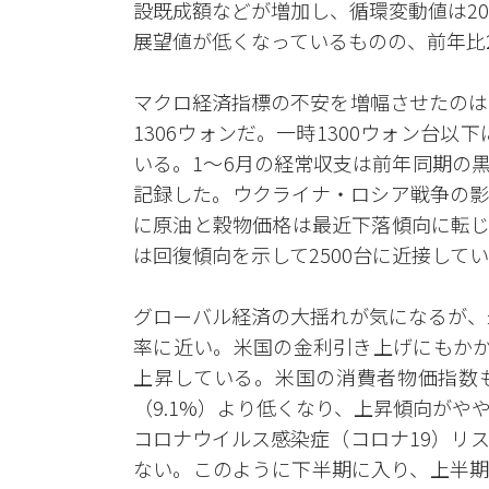
設既成額などが増加し、循環変動値は2
展望値が低くなっているものの、前年比2
マクロ経済指標の不安を増幅させたのは
1306ウォンだ。一時1300ウォン台以
いる。1～6月の経常収支は前年同期の黒
記録した。ウクライナ・ロシア戦争の影
に原油と穀物価格は最近下落傾向に転じ
は回復傾向を示して2500台に近接して
グローバル経済の大揺れが気になるが、
率に近い。米国の金利引き上げにもかか
上昇している。米国の消費者物価指数も
（9.1%）より低くなり、上昇傾向が
コロナウイルス感染症（コロナ19）リ
ない。このように下半期に入り、上半期