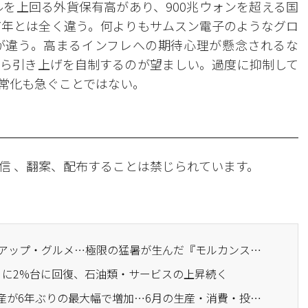
ルを上回る外貨保有高があり、900兆ウォンを超える国
97年とは全く違う。何よりもサムスン電子のようなグロ
が違う。高まるインフレへの期待心理が懸念されるな
ら引き上げを自制するのが望ましい。過度に抑制して
常化も急ぐことではない。
信 、翻案、配布することは禁じられています。
· 外は40度、内はポップアップ・グルメ…極限の猛暑が生んだ『モルカンス』消費
ぶりに2%台に回復、石油類・サービスの上昇続く
· 半導体の反発により生産が6年ぶりの最大幅で増加…6月の生産・消費・投資が『トリプル増加』