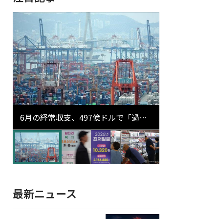
6月の経常収支、497億ドルで「過去
最大」…輸出が初の1000億ドル突破
最新ニュース