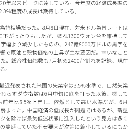
020年以来ピークに達している。今年度の経済成長率の
.3%程度の成長は期待している。
為替相場だった。8月8日現在、対米ドル為替レートは
下に下がったりもしたが、概ね1300ウォン台を維持して
字幅より減少したものの、247億8000万ドルの黒字を
響で原油と穀物価格の上昇が主な要因だ。幸いなこと
た。総合株価指数も7月初め2400台割れを記録、現在
いる。
最近発表された米国の失業率は3.5%水準で、自然失業
わらずダウ指数は6月中旬に底を打った以後、概して
前年比8.5%上昇し、依然として高い水準だが、6月
やや弱まった。中国経済の低成長が問題ではあるが、新型
スクを除けば景気低迷状態に進入したという見方は多く
の蔓延していた不安要因が次第に縮小しているにもか