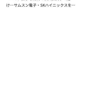
け…サムスン電子・SKハイニックスを巡
る明暗