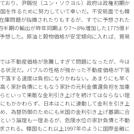
ており、尹錫悦（ユン・ソクヨル）政府は政権初期か
国を作るために努力していて幸いだ。不安局面でも韓
D在庫問題が指摘されたりもするが、すでに予想された
半期の輸出が昨年同期より7～8%増加した1775億ド
ると予想した。原油と穀物価格が安定傾向に入れば、貿易
では不動産価格が急騰しすぎて問題になったが、今は
る状況だ。バブルの性格が強かった不動産価格が下落
下落する速度は負担になりかねない。あまりにも早く
高く家計負債にともなう家計の元利金償還負担を加重
らといって果敢な金利引き上げを続けてはならない理
にもかかわらず、日本はこれに連動して金利を引き上
め、為替防御のためにも米国の金利引き上げ基調に合
という論理も一理あるが、危険水位の家計負債と不動
求される。韓国もこれ以上1997年のように国際金融に