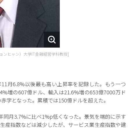
ョンヒャン）大学IT金融経営学科教授]
8年11月6.8%以後最も高い上昇率を記録した。もう一つ
増の607億ドル、輸入は21.6%増の653億7000万ド
ルの赤字となった。累積では150億ドルを超えた。
年同月3.7%に比べ1%p低くなった。景気を端的に示す
生産指数などは減少したが、サービス業生産指数や建