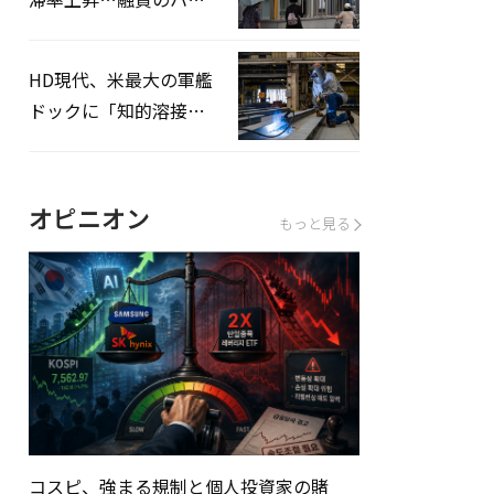
ドルはさらに高く
HD現代、米最大の軍艦
ドックに「知的溶接」
システムを導入へ
オピニオン
もっと見る
コスピ、強まる規制と個人投資家の賭