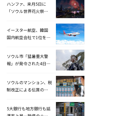
ハンファ、来月5日に
「ソウル世界花火祭り
2026」開催…韓・米・
英の3カ国が参加
イースター航空、韓国
国内航空会社で1位を記
録…「上半期搭乗率
93%」
ソウル市「猛暑重大警
報」が発令された4日、
熱中症患者39人追加発
生
ソウルのマンション、税
制改正による伝貰の月
貰化加速を憂慮
5大銀行も地方銀行も延
滞率上昇…融資のハー