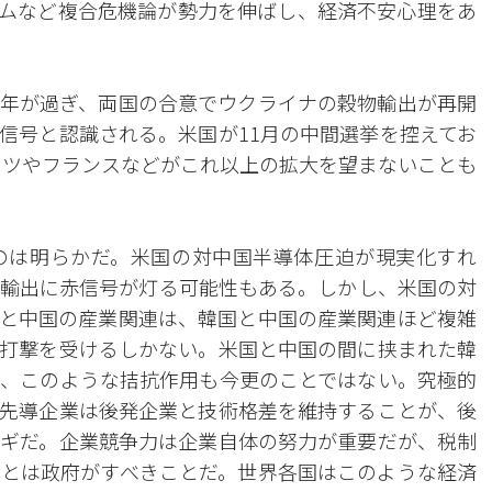
ムなど複合危機論が勢力を伸ばし、経済不安心理をあ
年が過ぎ、両国の合意でウクライナの穀物輸出が再開
信号と認識される。米国が11月の中間選挙を控えてお
イツやフランスなどがこれ以上の拡大を望まないことも
のは明らかだ。米国の対中国半導体圧迫が現実化すれ
輸出に赤信号が灯る可能性もある。しかし、米国の対
と中国の産業関連は、韓国と中国の産業関連ほど複雑
打撃を受けるしかない。米国と中国の間に挟まれた韓
、このような拮抗作用も今更のことではない。究極的
先導企業は後発企業と技術格差を維持することが、後
ギだ。企業競争力は企業自体の努力が重要だが、税制
とは政府がすべきことだ。世界各国はこのような経済