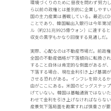
環境づくりのために昼夜を問わず努力し
ら以前の政権とは差別的に企業しやすい
国の主力産業は善戦している。最近LC
ことであり、韓国輸出入銀行は今年第3四
ル（約231兆9925億ウォン）に達す
収支の黒字もかなり回復する見通しだ。
実際、心配なのは不動産市場だ。前政権
全国の不動産価格が下落傾向に転換され
すること自体は肯定的な側面があるが、
下落する場合、現在金利引き上げ基調が
させる恐れがある。インフレを抑えるか
由がここにある。米国のビッグステップ
げていない。韓国は基軸通貨ではないた
わせて金利を引き上げなければならない
産景気下落局面を勘案すれば慎重さが要