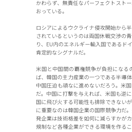
かわらず、無責任なパーフェクトストー
おっている。
ロシアによるウクライナ侵攻開始から半
されているというのは両国休戦交渉の青
り、EU内のエネルギー輸入国であるド
肯定的なシグナルだ。
米国と中国間の覇権競争が負担になる
ば、韓国の主力産業の一つである半導体
中国圧迫も頑なに進めないだろう。米国
だ。中国に打撃を与えれば、米国も逆に
国に飛び火する可能性も排除できないが
に重要なのは韓国企業の国際競争力だ。
発企業は技術格差を如何に減らすかがカ
規制など各種企業ができる環境を作るこ