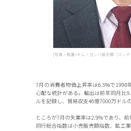
[写真・執筆=キム・ヨンハ順天郷（スンチ
7月の消費者物価上昇率は6.3%で199
心配な統計がある。輸出は前年同月比9.4%
ルを記録し、貿易収支46億7000万ド
ところが7月の失業率は2.9%であり、前
同行総合指数は小売販売額指数、鉱工業