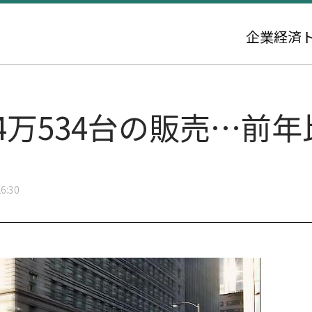
企業
経済
4万534台の販売…前年比
6:30