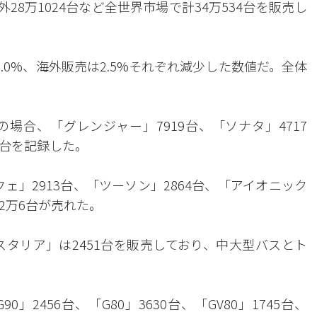
28万1024台など全世界市場で計34万534台を販売し
.0%、海外販売は2.5%それぞれ減少した数値だ。全体
場合、「グレンジャー」7919台、「ソナタ」4717
5台を記録した。
フェ」2913台、「ツーソン」2864台、「アイオニック
計2万6台が売れた。
スタリア」は2451台を販売しており、中大型バスとト
2456台、「G80」3630台、「GV80」1745台、