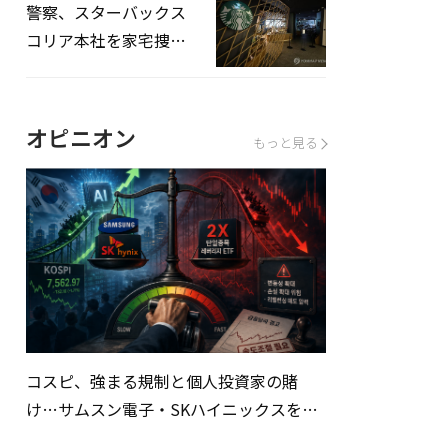
警察、スターバックス
コリア本社を家宅捜
査…「タンクデー」イ
ベント巡り侮辱容疑
オピニオン
もっと見る
コスピ、強まる規制と個人投資家の賭
け…サムスン電子・SKハイニックスを巡
る明暗