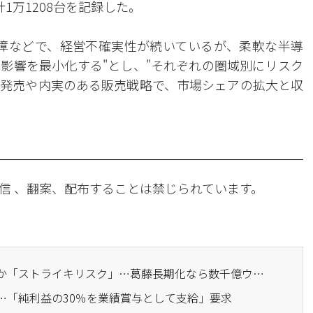
ど計1万1208台を記録した。
障などで、経営不確実性が続いているが、柔軟な半導
影響を最小化する"とし、"それぞれの圏域別にリスク
発売や内実のある販売戦略で、市場シェアの拡大と収
。
信 、翻案、配布することは禁じられています。
· 現代自、販売減少のなか「ストライキリスク」…葛藤長期化なら数千億ウォンの損失も
始…「純利益の30％を業績賞与として支給」要求