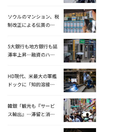
熱中症患者39人追加発
生
ソウルのマンション、税
制改正による伝貰の月
貰化加速を憂慮
5大銀行も地方銀行も延
滞率上昇…融資のハー
ドルはさらに高く
HD現代、米最大の軍艦
ドックに「知的溶接」
システムを導入へ
韓銀「観光も『サービ
ス輸出』…滞留と消費
を増やしてこそ成長効
果」