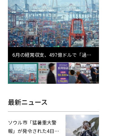
6月の経常収支、497億ドルで「過去
最大」…輸出が初の1000億ドル突破
最新ニュース
ソウル市「猛暑重大警
報」が発令された4日、