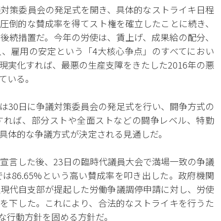
議対策委員会の発足式を開き、具体的なストライキ日程
圧倒的な賛成率を得てスト権を確立したことに続き、
後続措置だ。今年の労使は、賃上げ、成果給の配分、
、雇用の安定という「4大核心争点」のすべてにおい
現実化すれば、最悪の生産支障をきたした2016年の悪
ている。
組は30日に争議対策委員会の発足式を行い、闘争方式の
すれば、部分ストや全面ストなどの闘争レベル、特勤
具体的な争議方式が決定される見通しだ。
を宣言した後、23日の臨時代議員大会で満場一致の争議
は86.65%という高い賛成率を叩き出した。政府機関
組現代自支部が提起した労働争議調停申請に対し、労使
を下した。これにより、合法的なストライキを行うた
な行動方針を固める方針だ。