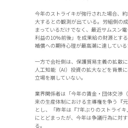
今年のストライキが強行された場合、約
大するとの観測が出ている。労組側の成
まっているだけでなく、最近サムスン電
利益の10%前後」を成果給の財源とす
補償への期待心理が最高潮に達している
一方で会社側は、保護貿易主義の拡散に
人工知能（AI）投資の拡大などを背景
立場を崩していない。
業界関係者は「今年の賃金・団体交渉（
来の生産体制における主導権を争う『元
とし、「昨年は『7年ぶりのストライキ
にとどまったが、今年は争議行為に対す
る。