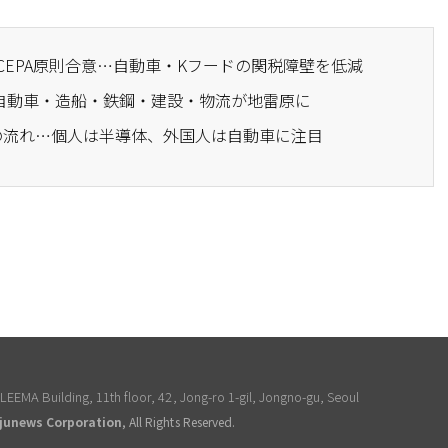
CEPA原則合意…自動車・Kフードの関税障壁を低減
...自動車・造船・鉄鋼・建設・物流が地雷原に
金の流れ…個人は半導体、外国人は自動車に注目
EEMA Building, 11th floor, 42, Jong-ro 1-gil, Jongno-gu, Seoul
junews Corporation
, All Rights Reserved.