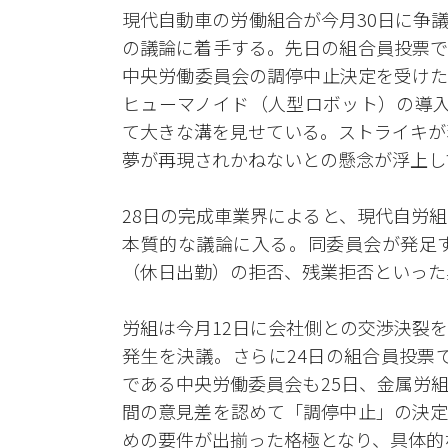
現代自動車の労働組合が今月30日に争
の議論に着手する。先日の組合員投票で
中央労働委員会の調停中止決定を受けた
ヒューマノイド（人型ロボット）の導入
て大きな溝を見せている。ストライキが
夢が再現されかねないとの懸念が浮上し
28日の完成車業界によると、現代自労
本質的な議論に入る。同委員会が発足
（休日出勤）の拒否、残業拒否といった
労組は今月12日に会社側との交渉決裂
発生を決議。さらに24日の組合員投票で
である中央労働委員会も25日、金属労
間の意見差を認めて「調停中止」の決定
めの要件が出揃った格極となり、具体的