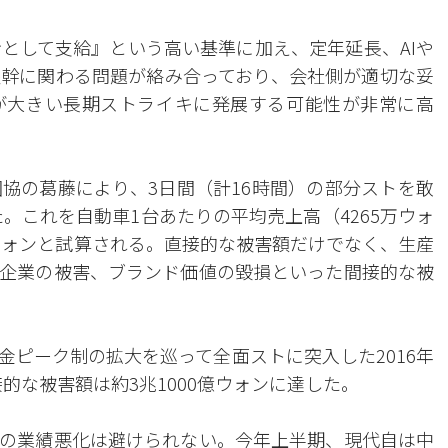
給として支給』という高い基準に加え、定年延長、AIや
幹に関わる問題が絡み合っており、会社側が適切な妥
が大きい長期ストライキに発展する可能性が非常に高
協の葛藤により、3日間（計16時間）の部分ストを敢
た。これを自動車1台あたりの平均売上高（4265万ウォ
億ウォンと試算される。直接的な被害額だけでなく、生産
企業の被害、ブランド価値の毀損といった間接的な被
金ピーク制の拡大を巡って全面ストに突入した2016年
接的な被害額は約3兆1000億ウォンに達した。
の業績悪化は避けられない。今年上半期、現代自は中