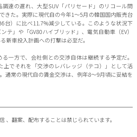
調達の遅れ、大型SUV「パリセード」のリコール問
できた。実際に現代自の今年1〜5月の韓国国内販売台
836台）に比べ11.7%減少している。このような状況下
ンテ」や「GV80ハイブリッド」、電気自動車（EV）
いる新車投入計画への打撃は必至だ。
める一方で、会社側との交渉自体は継続する予定だ。
保した上でそれを「交渉のレバレッジ（テコ）」として活
。通常の現代自の賃金交渉は、例年8〜9月頃に妥結を
信 、翻案、配布することは禁じられています。