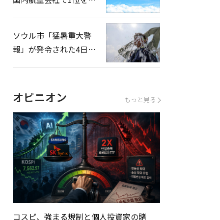
録…「上半期搭乗率
93%」
ソウル市「猛暑重大警
報」が発令された4日、
熱中症患者39人追加発
生
オピニオン
もっと見る
コスピ、強まる規制と個人投資家の賭