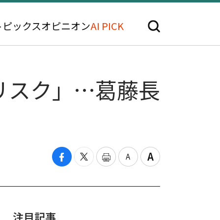
トピックス
オピニオン
AI PICK
リスク」…葛藤長
注目記事