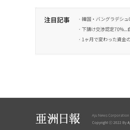
注目記事
· 韓国・バングラデシュ
· 下請け交渉認定70%
· 1ヶ月で変わった資
Aju News Corporation L
Copyright ⓒ 2022 By
A