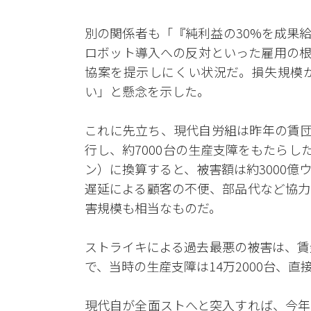
別の関係者も「『純利益の30%を成果
ロボット導入への反対といった雇用の根
協案を提示しにくい状況だ。損失規模
い」と懸念を示した。
これに先立ち、現代自労組は昨年の賃団
行し、約7000台の生産支障をもたらし
ン）に換算すると、被害額は約3000
遅延による顧客の不便、部品代など協力
害規模も相当なものだ。
ストライキによる過去最悪の被害は、賃
で、当時の生産支障は14万2000台、直
現代自が全面ストへと突入すれば、今年