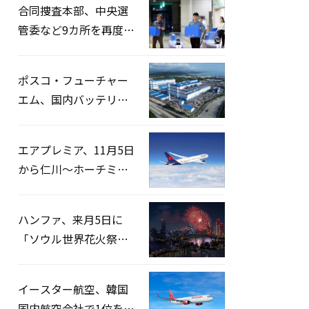
合同捜査本部、中央選
管委など9カ所を再度家
宅捜索…「投票率操
作」の資料を確保
ポスコ・フューチャー
エム、国内バッテリー
企業とLFP正極材19万ト
ンの供給契約を締結
エアプレミア、11月5日
から仁川〜ホーチミン
路線運航へ…3年2ヶ月
ぶりの再開
ハンファ、来月5日に
「ソウル世界花火祭り
2026」開催…韓・米・
英の3カ国が参加
イースター航空、韓国
国内航空会社で1位を記