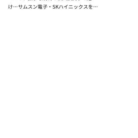
け…サムスン電子・SKハイニックスを巡
る明暗