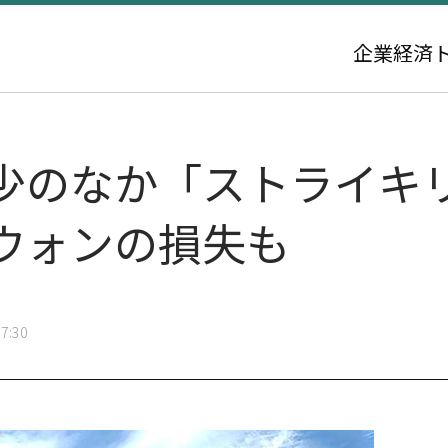
企業
経済
少のなか「ストライキ
ウォンの損失も
7:30