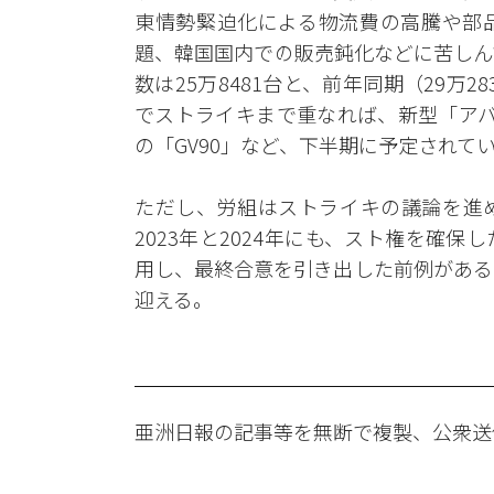
東情勢緊迫化による物流費の高騰や部品
題、韓国国内での販売鈍化などに苦しん
数は25万8481台と、前年同期（29万2
でストライキまで重なれば、新型「アバ
の「GV90」など、下半期に予定されて
ただし、労組はストライキの議論を進
2023年と2024年にも、スト権を確
用し、最終合意を引き出した前例がある
迎える。
亜洲日報の記事等を無断で複製、公衆送