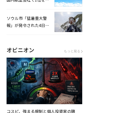
録…「上半期搭乗率
93%」
ソウル市「猛暑重大警
報」が発令された4日、
熱中症患者39人追加発
生
オピニオン
もっと見る
コスピ、強まる規制と個人投資家の賭