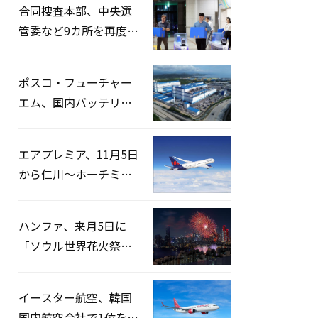
合同捜査本部、中央選
管委など9カ所を再度家
宅捜索…「投票率操
作」の資料を確保
ポスコ・フューチャー
エム、国内バッテリー
企業とLFP正極材19万ト
ンの供給契約を締結
エアプレミア、11月5日
から仁川〜ホーチミン
路線運航へ…3年2ヶ月
ぶりの再開
ハンファ、来月5日に
「ソウル世界花火祭り
2026」開催…韓・米・
英の3カ国が参加
イースター航空、韓国
国内航空会社で1位を記