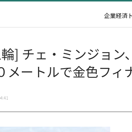
企業
経済
季五輪] チェ・ミンジョ
０メートルで金色フィ
4:41