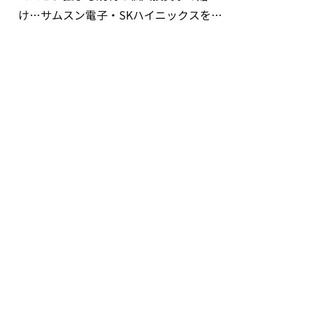
け…サムスン電子・SKハイニックスを巡
る明暗