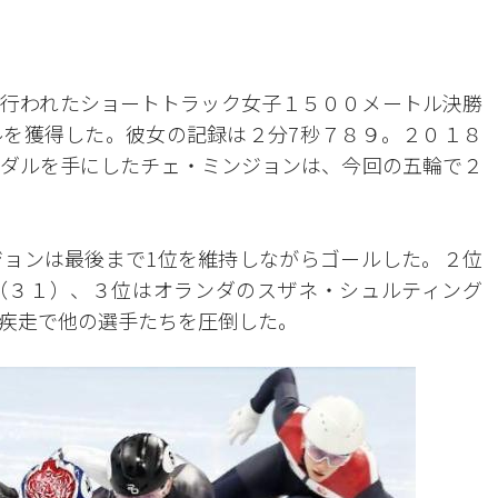
行われたショートトラック女子１５００メートル決勝
を獲得した。彼女の記録は２分7秒７８９。２０１８
ダルを手にしたチェ・ミンジョンは、今回の五輪で２
ョンは最後まで1位を維持しながらゴールした。２位
（３１）、３位はオランダのスザネ・シュルティング
疾走で他の選手たちを圧倒した。