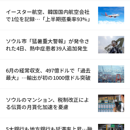
イースター航空、韓国国内航空会社
で1位を記録…「上半期搭乗率93%」
ソウル市「猛暑重大警報」が発令さ
れた4日、熱中症患者39人追加発生
6月の経常収支、497億ドルで「過去
最大」…輸出が初の1000億ドル突破
ソウルのマンション、税制改正によ
る伝貰の月貰化加速を憂慮
5大銀行も地方銀行も延滞率上昇…融