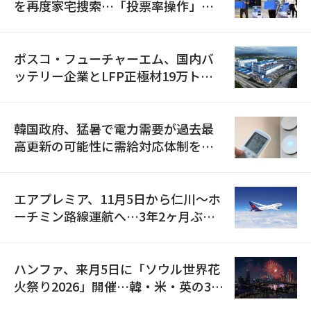
を再度家宅捜索…「投票率操作」の
資料を確保
ポスコ・フューチャーエム、国内バ
ッテリー企業とLFP正極材19万トン
の供給契約を締結
韓国政府、猛暑で電力需要が過去最
高更新の可能性に需給対応体制を点
検
エアプレミア、11月5日から仁川〜ホ
ーチミン路線運航へ…3年2ヶ月ぶり
の再開
ハンファ、来月5日に「ソウル世界花
火祭り2026」開催…韓・米・英の3カ
国が参加