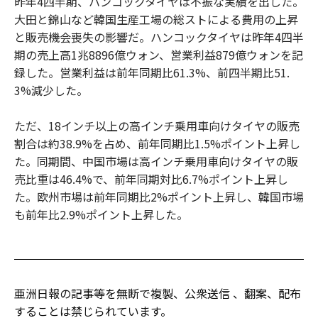
昨年4四半期、ハンコックタイヤは不振な実績を出した。
大田と錦山など韓国生産工場の総ストによる費用の上昇
と販売機会喪失の影響だ。ハンコックタイヤは昨年4四半
期の売上高1兆8896億ウォン、営業利益879億ウォンを記
録した。営業利益は前年同期比61.3%、前四半期比51.
3%減少した。
ただ、18インチ以上の高インチ乗用車向けタイヤの販売
割合は約38.9%を占め、前年同期比1.5%ポイント上昇し
た。同期間、中国市場は高インチ乗用車向けタイヤの販
売比重は46.4%で、前年同期対比6.7%ポイント上昇し
た。欧州市場は前年同期比2%ポイント上昇し、韓国市場
も前年比2.9%ポイント上昇した。
亜洲日報の記事等を無断で複製、公衆送信 、翻案、配布
することは禁じられています。