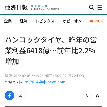
企業
経済
トピックス
オピニオン
AI PICK
ハンコックタイヤ、昨年の営
業利益6418億…前年比2.2%
増加
登録 : 2022-02-05 22:49:23
修正 : 2022-02-05 22:49:23
박수정 기자
psj2014@ajunews.com
f
t
z
Z
a
w
o
o
c
i
o
o