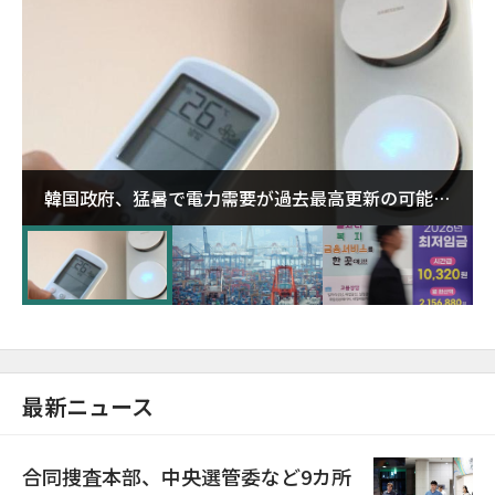
韓国政府、猛暑で電力需要が過去最高更新の可能性
に需給対応体制を点検
最新ニュース
合同捜査本部、中央選管委など9カ所