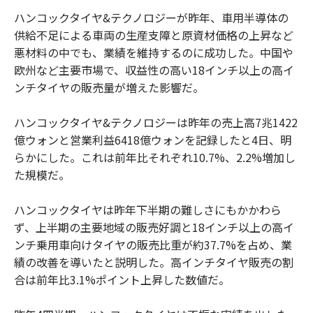
ハンコックタイヤ&テクノロジーが昨年、車用半導体の
供給不足による車両の生産支障と原資材価格の上昇など
悪材料の中でも、業績を維持するのに成功した。中国や
欧州など主要市場で、収益性の高い18インチ以上の高イ
ンチタイヤの販売量が増えた影響だ。
ハンコックタイヤ&テクノロジーは昨年の売上高7兆1422
億ウォンと営業利益6418億ウォンを記録したと4日、明
らかにした。これは前年比それぞれ10.7%、2.2%増加し
た規模だ。
ハンコックタイヤは昨年下半期の難しさにもかかわら
ず、上半期の主要地域の販売好調と18インチ以上の高イ
ンチ乗用車向けタイヤの販売比重が約37.7%を占め、業
績の改善を導いたと説明した。高インチタイヤ販売の割
合は前年比3.1%ポイント上昇した数値だ。