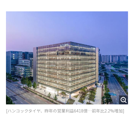
e
t
m
m
b
t
o
i
o
e
u
n
o
r
t
k
[ハンコックタイヤ、昨年の営業利益6418億…前年比2.2%増加]