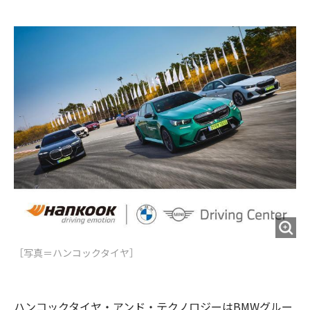
e
t
m
m
b
t
o
i
o
e
u
n
o
r
t
k
［写真＝ハンコックタイヤ］
ハンコックタイヤ・アンド・テクノロジーはBMWグルー