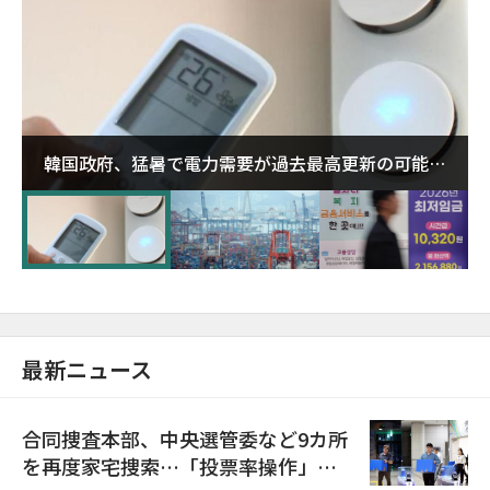
韓国政府、猛暑で電力需要が過去最高更新の可能性
に需給対応体制を点検
最新ニュース
合同捜査本部、中央選管委など9カ所
を再度家宅捜索…「投票率操作」の