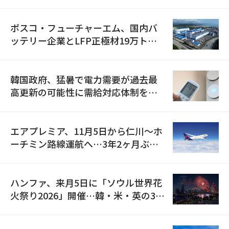
資料を確保
ポスコ・フューチャーエム、国内バ
ッテリー企業とLFP正極材19万トン
の供給契約を締結
韓国政府、猛暑で電力需要が過去最
高更新の可能性に需給対応体制を点
検
エアプレミア、11月5日から仁川〜ホ
ーチミン路線運航へ…3年2ヶ月ぶり
の再開
ハンファ、来月5日に「ソウル世界花
火祭り2026」開催…韓・米・英の3カ
国が参加