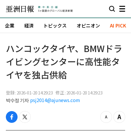
企業
経済
トピックス
オピニオン
AI PICK
ハンコックタイヤ、BMWドラ
イビングセンターに高性能タ
イヤを独占供給
登録 : 2026-01-20 14:29:23
修正 : 2026-01-20 14:29:23
박수정 기자
psj2014@ajunews.com
f
t
z
Z
a
w
o
o
c
i
o
o