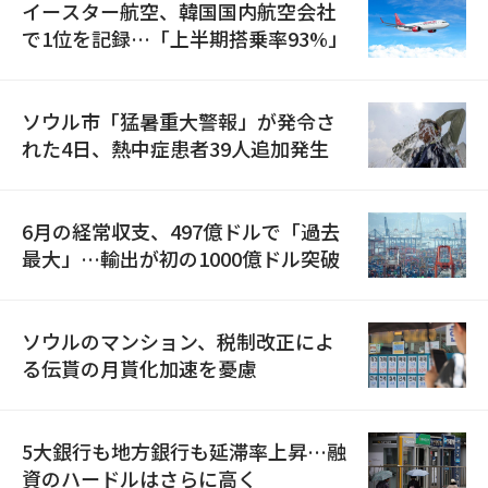
イースター航空、韓国国内航空会社
で1位を記録…「上半期搭乗率93%」
ソウル市「猛暑重大警報」が発令さ
れた4日、熱中症患者39人追加発生
6月の経常収支、497億ドルで「過去
最大」…輸出が初の1000億ドル突破
ソウルのマンション、税制改正によ
る伝貰の月貰化加速を憂慮
5大銀行も地方銀行も延滞率上昇…融
資のハードルはさらに高く