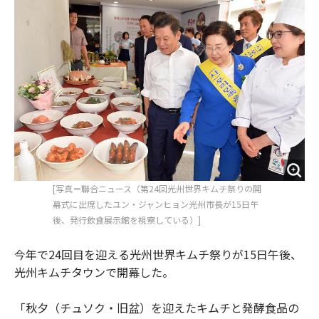
o
e
u
n
o
r
t
k
[写真＝聯合ニュース（第24回光州世界キムチ祭りの開
幕式に出席したユン・ジャンヒョン光州市長が15日午
後、発行飲食展示館を視察している）]
今年で24回目を迎える光州世界キムチ祭りが15日午後、
光州キムチタウンで開幕した。
「秋夕（チュソク・旧盆）を迎えたキムチと発酵食品の