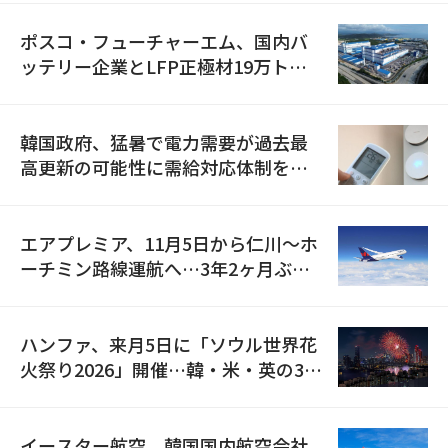
ポスコ・フューチャーエム、国内バ
ッテリー企業とLFP正極材19万トン
の供給契約を締結
韓国政府、猛暑で電力需要が過去最
高更新の可能性に需給対応体制を点
検
エアプレミア、11月5日から仁川〜ホ
ーチミン路線運航へ…3年2ヶ月ぶり
の再開
ハンファ、来月5日に「ソウル世界花
火祭り2026」開催…韓・米・英の3カ
国が参加
イースター航空、韓国国内航空会社