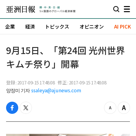
企業
経済
トピックス
オピニオン
AI PICK
9月15日、「第24回 光州世界
キムチ祭り」開幕
登録 : 2017-09-15 17:48:08
修正 : 2017-09-15 17:48:08
양정미 기자
ssaleya@ajunews.com
f
t
z
Z
a
w
o
o
c
i
o
o
e
t
m
m
b
t
o
i