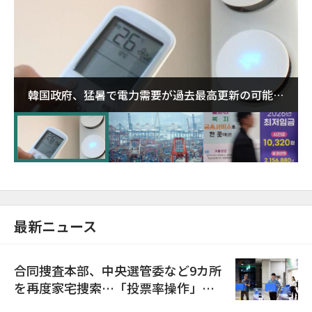
韓国政府、猛暑で電力需要が過去最高更新の可能性
に需給対応体制を点検
最新ニュース
合同捜査本部、中央選管委など9カ所
を再度家宅捜索…「投票率操作」の
資料を確保