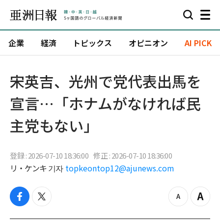
企業
経済
トピックス
オピニオン
AI PICK
宋英吉、光州で党代表出馬を
宣言…「ホナムがなければ民
主党もない」
登録 : 2026-07-10 18:36:00
修正 : 2026-07-10 18:36:00
リ・ケンキ 기자
topkeontop12@ajunews.com
f
t
z
Z
a
w
o
o
c
i
o
o