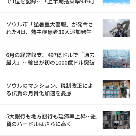
で1位を記録…「上半期搭乗率93%」
ソウル市「猛暑重大警報」が発令さ
れた4日、熱中症患者39人追加発生
6月の経常収支、497億ドルで「過去
最大」…輸出が初の1000億ドル突破
ソウルのマンション、税制改正によ
る伝貰の月貰化加速を憂慮
5大銀行も地方銀行も延滞率上昇…融
資のハードルはさらに高く