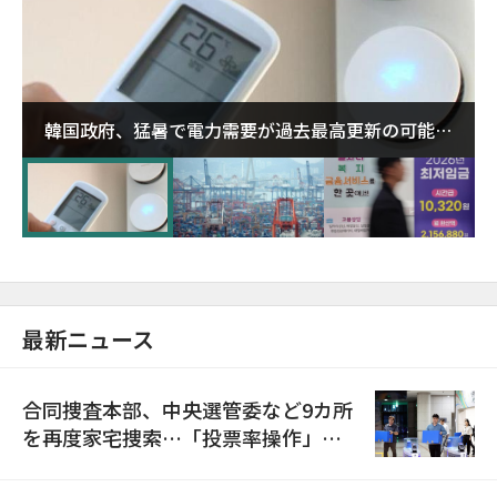
韓国政府、猛暑で電力需要が過去最高更新の可能性
に需給対応体制を点検
最新ニュース
合同捜査本部、中央選管委など9カ所
を再度家宅捜索…「投票率操作」の
資料を確保