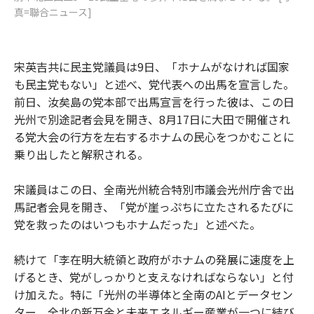
真=聯合ニュース]
宋英吉共に民主党議員は9日、「ホナムがなければ国家
も民主党もない」と述べ、党代表への出馬を宣言した。
前日、汝矣島の党本部で出馬宣言を行った彼は、この日
光州で別途記者会見を開き、8月17日に大田で開催され
る党大会の行方を左右するホナムの民心をつかむことに
乗り出したと解釈される。
宋議員はこの日、全南光州統合特別市議会光州庁舎で出
馬記者会見を開き、「党が崖っぷちに立たされるたびに
党を救ったのはいつもホナムだった」と述べた。
続けて「李在明大統領と政府がホナムの発展に速度を上
げるとき、党がしっかりと支えなければならない」と付
け加えた。特に「光州の半導体と全南のAIとデータセン
ター、全北の新万金と未来エネルギー産業が一つに結び