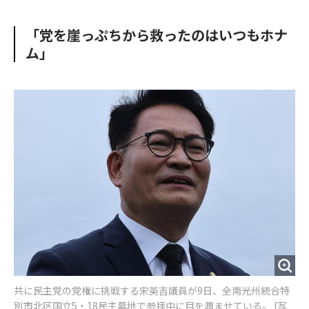
e
t
m
m
b
t
o
i
「党を崖っぷちから救ったのはいつもホナ
o
e
u
n
ム」
o
r
t
k
共に民主党の党権に挑戦する宋英吉議員が9日、全南光州統合特
別市北区国立5・18民主墓地で参拝中に目を潤ませている。 [写