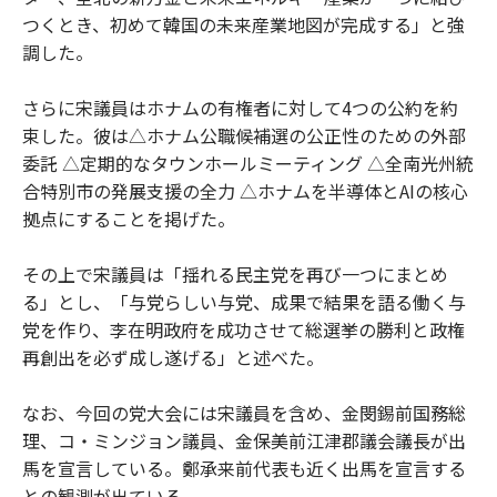
つくとき、初めて韓国の未来産業地図が完成する」と強
調した。
さらに宋議員はホナムの有権者に対して4つの公約を約
束した。彼は△ホナム公職候補選の公正性のための外部
委託 △定期的なタウンホールミーティング △全南光州統
合特別市の発展支援の全力 △ホナムを半導体とAIの核心
拠点にすることを掲げた。
その上で宋議員は「揺れる民主党を再び一つにまとめ
る」とし、「与党らしい与党、成果で結果を語る働く与
党を作り、李在明政府を成功させて総選挙の勝利と政権
再創出を必ず成し遂げる」と述べた。
なお、今回の党大会には宋議員を含め、金閔錫前国務総
理、コ・ミンジョン議員、金保美前江津郡議会議長が出
馬を宣言している。鄭承来前代表も近く出馬を宣言する
との観測が出ている。