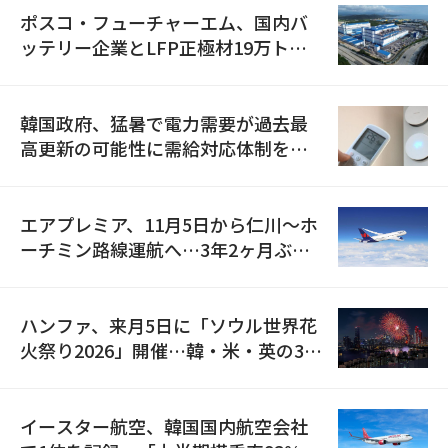
ポスコ・フューチャーエム、国内バ
ッテリー企業とLFP正極材19万トン
の供給契約を締結
韓国政府、猛暑で電力需要が過去最
高更新の可能性に需給対応体制を点
検
エアプレミア、11月5日から仁川〜ホ
ーチミン路線運航へ…3年2ヶ月ぶり
の再開
ハンファ、来月5日に「ソウル世界花
火祭り2026」開催…韓・米・英の3カ
国が参加
イースター航空、韓国国内航空会社