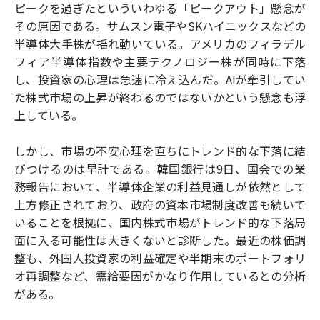
ピークを過ぎたといういわゆる「ピークアウト」懸念が
その原因である。サムスン電子やSKハイニックスなどの
半導体大手株が揺れ動いている。アメリカのフィラデル
フィア半導体指数や主要テクノロジー株が同時に下落
し、投資家の心理は急速に冷え込んだ。AIが牽引してい
た株式市場の上昇が終わるのではないかという懸念も浮
上している。
しかし、市場の不安心理を直ちにトレンド的な下落に結
びつけるのは早計である。韓国銀行は9日、国会での業
務報告において、半導体企業の利益見通しが依然として
上方修正されており、政府の資本市場制度改善も続いて
いることを根拠に、国内株式市場がトレンド的な下落局
面に入る可能性は大きくないと診断した。最近の株価調
整も、外国人投資家の利益確定や半期末のポートフォリ
オ再調整など、需給要因がかなり作用しているとの分析
がある。