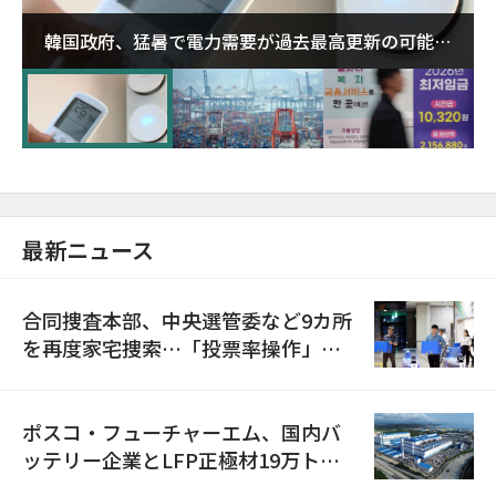
韓国政府、猛暑で電力需要が過去最高更新の可能性
に需給対応体制を点検
最新ニュース
合同捜査本部、中央選管委など9カ所
を再度家宅捜索…「投票率操作」の
資料を確保
ポスコ・フューチャーエム、国内バ
ッテリー企業とLFP正極材19万トン
の供給契約を締結