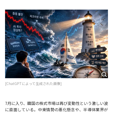
e
t
m
m
b
t
o
i
o
e
u
n
o
r
t
k
[ChatGPTによって生成された画像]
7月に入り、韓国の株式市場は再び変動性という激しい波
に直面している。中東情勢の悪化懸念や、半導体業界が