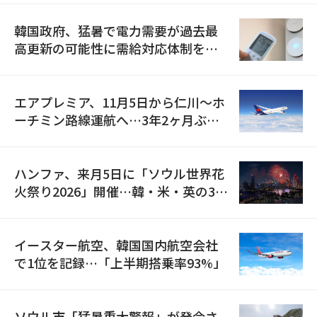
韓国政府、猛暑で電力需要が過去最
高更新の可能性に需給対応体制を点
検
エアプレミア、11月5日から仁川〜ホ
ーチミン路線運航へ…3年2ヶ月ぶり
の再開
ハンファ、来月5日に「ソウル世界花
火祭り2026」開催…韓・米・英の3カ
国が参加
イースター航空、韓国国内航空会社
で1位を記録…「上半期搭乗率93%」
ソウル市「猛暑重大警報」が発令さ