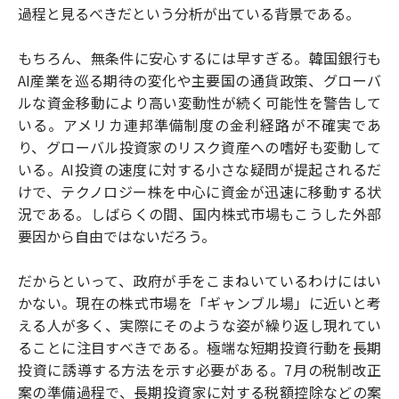
過程と見るべきだという分析が出ている背景である。
もちろん、無条件に安心するには早すぎる。韓国銀行も
AI産業を巡る期待の変化や主要国の通貨政策、グローバ
ルな資金移動により高い変動性が続く可能性を警告して
いる。アメリカ連邦準備制度の金利経路が不確実であ
り、グローバル投資家のリスク資産への嗜好も変動して
いる。AI投資の速度に対する小さな疑問が提起されるだ
けで、テクノロジー株を中心に資金が迅速に移動する状
況である。しばらくの間、国内株式市場もこうした外部
要因から自由ではないだろう。
だからといって、政府が手をこまねいているわけにはい
かない。現在の株式市場を「ギャンブル場」に近いと考
える人が多く、実際にそのような姿が繰り返し現れてい
ることに注目すべきである。極端な短期投資行動を長期
投資に誘導する方法を示す必要がある。7月の税制改正
案の準備過程で、長期投資家に対する税額控除などの案