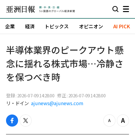
企業
経済
トピックス
オピニオン
AI PICK
半導体業界のピークアウト懸
念に揺れる株式市場…冷静さ
を保つべき時
登録 : 2026-07-09 14:28:00
修正 : 2026-07-09 14:28:00
リ・ドイン
ajunews@ajunews.com
f
t
z
Z
a
w
o
o
c
i
o
o