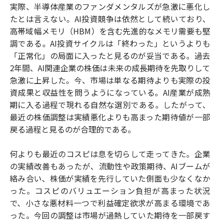
実際、半導体産業のファンダメンタルズが急激に悪化し
たとは言えない。AI投資競争は依然として続いており、
高帯域幅メモリ（HBM）を含む先進的なメモリ需要も堅
調である。AI投資サイクルは「終わった」というよりも
「正常化」の局面に入ったと見るのが妥当である。過去
2年間、AI関連企業の株価は未来の成長期待を先取りして
急激に上昇した。今、市場は単なる期待よりも実際の投
資成果と収益性を問うようになっている。AI産業が成熟
期に入る過程で現れる自然な選別である。したがって、
最近の株価調整は実績悪化よりも高まった期待値が一部
戻る過程と見るのが合理的である。
何よりも最近のコスピは息を切らして走ってきた。企業
の実績改善もあったが、流動性や政策期待、AIブームが
絡み合い、株価が実績を先行していた側面も少なくなか
った。コスピのバリュエーション負担が高まった状況
で、小さな悪材料一つで利益確定欲求が高まる環境であ
った。今回の調整は市場が過熱していた期待を一部戻す