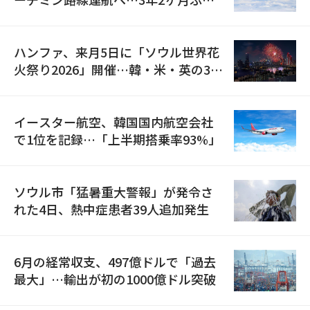
の再開
ハンファ、来月5日に「ソウル世界花
火祭り2026」開催…韓・米・英の3カ
国が参加
イースター航空、韓国国内航空会社
で1位を記録…「上半期搭乗率93%」
ソウル市「猛暑重大警報」が発令さ
れた4日、熱中症患者39人追加発生
6月の経常収支、497億ドルで「過去
最大」…輸出が初の1000億ドル突破