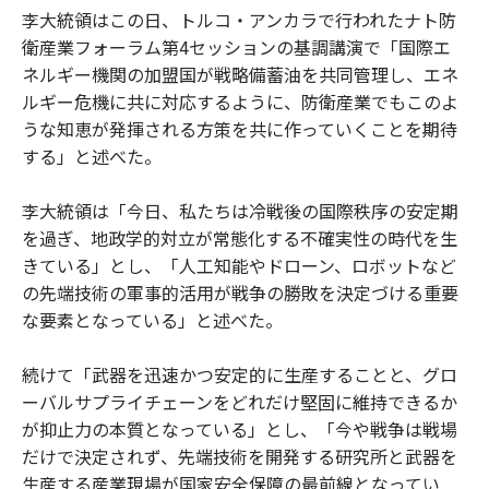
李大統領はこの日、トルコ・アンカラで行われたナト防
衛産業フォーラム第4セッションの基調講演で「国際エ
ネルギー機関の加盟国が戦略備蓄油を共同管理し、エネ
ルギー危機に共に対応するように、防衛産業でもこのよ
うな知恵が発揮される方策を共に作っていくことを期待
する」と述べた。
李大統領は「今日、私たちは冷戦後の国際秩序の安定期
を過ぎ、地政学的対立が常態化する不確実性の時代を生
きている」とし、「人工知能やドローン、ロボットなど
の先端技術の軍事的活用が戦争の勝敗を決定づける重要
な要素となっている」と述べた。
続けて「武器を迅速かつ安定的に生産することと、グロ
ーバルサプライチェーンをどれだけ堅固に維持できるか
が抑止力の本質となっている」とし、「今や戦争は戦場
だけで決定されず、先端技術を開発する研究所と武器を
生産する産業現場が国家安全保障の最前線となってい