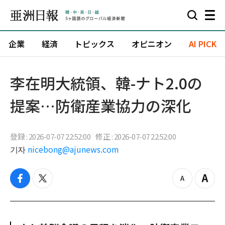
企業
経済
トピックス
オピニオン
AI PICK
李在明大統領、韓-ナト2.0の
提案…防衛産業協力の深化
登録 : 2026-07-07 22:52:00
修正 : 2026-07-07 22:52:00
기자
nicebong@ajunews.com
f
t
z
Z
a
w
o
o
c
i
o
o
e
t
m
m
b
t
o
i