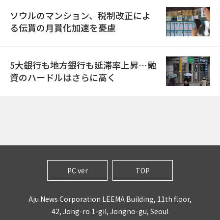
ソウルのマンション、税制改正によ
る伝貰の月貰化加速を憂慮
5大銀行も地方銀行も延滞率上昇…融
資のハードルはさらに高く
PC ver
TOP
Aju News Corporation LEEMA Building, 11th floor,
42, Jong-ro 1-gil, Jongno-gu, Seoul