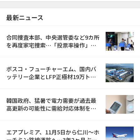
最新ニュース
合同捜査本部、中央選管委など9カ所
を再度家宅捜索…「投票率操作」の
資料を確保
ポスコ・フューチャーエム、国内バ
ッテリー企業とLFP正極材19万トン
の供給契約を締結
韓国政府、猛暑で電力需要が過去最
高更新の可能性に需給対応体制を点
検
エアプレミア、11月5日から仁川〜ホ
ーチミン路線運航へ…3年2ヶ月ぶり