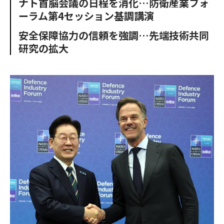
ナト首脳会議の日程を消化…防衛産業フォ
o
e
u
n
ーラム第4セッション基調講演
o
r
t
k
安全保障協力の信頼を強調…先端技術共同
研究の拡大