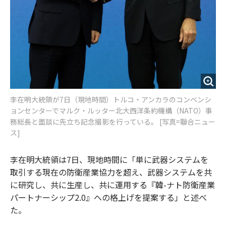
李在明大統領が7日（現地時間）トルコ・アンカラのコンベンシ
ョンセンターでマルク・ルッター北大西洋条約機構（NATO）事
務総長と面談に先立ち記念撮影を行っている。 [写真=聯合ニュー
ス]
李在明大統領は7日、現地時間に「単に武器システムを
取引する現在の防衛産業協力を超え、武器システムを共
に研究し、共に生産し、共に運用する『韓-ナト防衛産業
パートナーシップ2.0』への格上げを提案する」と述べ
た。