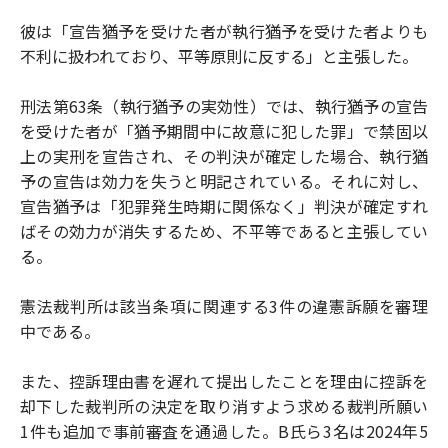
彼は「宣告猶予を受けた者が執行猶予を受けた者よりも
不利に扱われており、平等原則に反する」と主張した。
刑法第63条（執行猶予の実効性）では、執行猶予の宣告
を受けた者が「猶予期間中に故意に犯した罪」で禁固以
上の実刑を宣告され、その判決が確定した場合、執行猶
予の宣告は効力を失うと明記されている。それに対し、
宣告猶予は「犯罪発生時期に関係なく」判決が確定すれ
ばその効力が消失するため、不平等であると主張してい
る。
憲法裁判所は該当条項に関連する3件の違憲訴願を審理
中である。
また、控訴理由書を遅れて提出したことを理由に控訴を
却下した裁判所の決定を取り消すよう求める裁判所願い
1件も追加で事前審査を通過した。B氏ら3名は2024年5