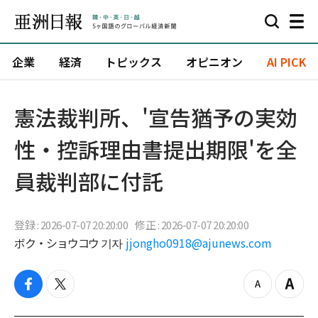
企業
経済
トピックス
オピニオン
AI PICK
憲法裁判所、'宣告猶予の実効
性・控訴理由書提出期限'を全
員裁判部に付託
登録 : 2026-07-07 20:20:00
修正 : 2026-07-07 20:20:00
ボク・ショウコウ 기자
jjongho0918@ajunews.com
f
t
z
Z
a
w
o
o
c
i
o
o