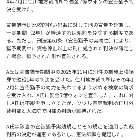
4年7月に仁川地方裁判所で罰金7億ウォンの宣告猶予判
決を受けた。
宣告猶予は比較的軽い犯罪に対して刑の宣告を延期し、
一定期間（2年）が経過すれば処罰を免除する制度であ
る。ただし、刑法第61条（宣告猶予の実効性）により、
猶予期間中に資格停止以上の刑に処された判決が確定し
た場合、猶予された刑が宣告される。
A氏は宣告猶予期間中の2025年11月に別件の業務上横領
罪で懲役1年の判決を受けた。仁川地方裁判所はその年1
2月に宣告猶予の効力を失わせるよう求める検察の請求
を受け入れ、A氏に罰金7億ウォンを宣告した。これに対
しA氏は不服を申し立てたが、ソウル高等裁判所仁川外
裁判部と大法院で同様の判断が維持された。
A氏は該当の宣告猶予実効規定とその規定を適用した裁
判所の決定が違憲であるとし、憲法訴願を提起した。