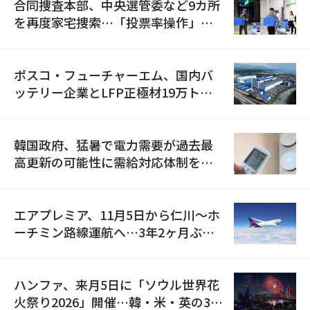
合同捜査本部、中央選管委など9カ所
を再度家宅捜索…「投票率操作」の
資料を確保
ポスコ・フューチャーエム、国内バ
ッテリー企業とLFP正極材19万トン
の供給契約を締結
韓国政府、猛暑で電力需要が過去最
高更新の可能性に需給対応体制を点
検
エアプレミア、11月5日から仁川〜ホ
ーチミン路線運航へ…3年2ヶ月ぶり
の再開
ハンファ、来月5日に「ソウル世界花
火祭り2026」開催…韓・米・英の3カ