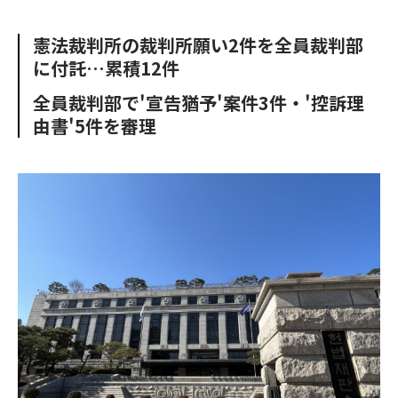
e
t
m
m
b
t
o
i
憲法裁判所の裁判所願い2件を全員裁判部
o
e
u
n
に付託…累積12件
o
r
t
k
全員裁判部で'宣告猶予'案件3件・'控訴理
由書'5件を審理