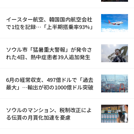
国が参加
イースター航空、韓国国内航空会社
で1位を記録…「上半期搭乗率93%」
ソウル市「猛暑重大警報」が発令さ
れた4日、熱中症患者39人追加発生
6月の経常収支、497億ドルで「過去
最大」…輸出が初の1000億ドル突破
ソウルのマンション、税制改正によ
る伝貰の月貰化加速を憂慮