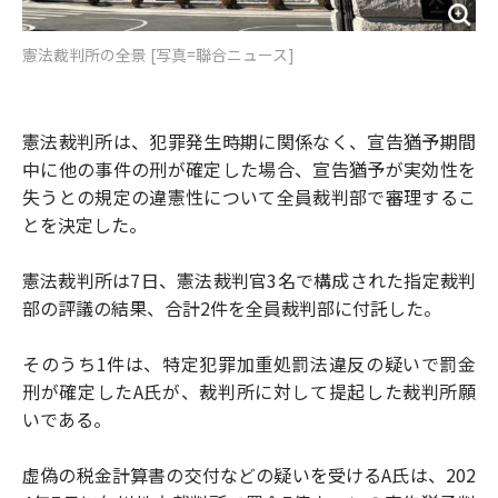
憲法裁判所の全景 [写真=聯合ニュース]
憲法裁判所は、犯罪発生時期に関係なく、宣告猶予期間
中に他の事件の刑が確定した場合、宣告猶予が実効性を
失うとの規定の違憲性について全員裁判部で審理するこ
とを決定した。
憲法裁判所は7日、憲法裁判官3名で構成された指定裁判
部の評議の結果、合計2件を全員裁判部に付託した。
そのうち1件は、特定犯罪加重処罰法違反の疑いで罰金
刑が確定したA氏が、裁判所に対して提起した裁判所願
いである。
虚偽の税金計算書の交付などの疑いを受けるA氏は、202