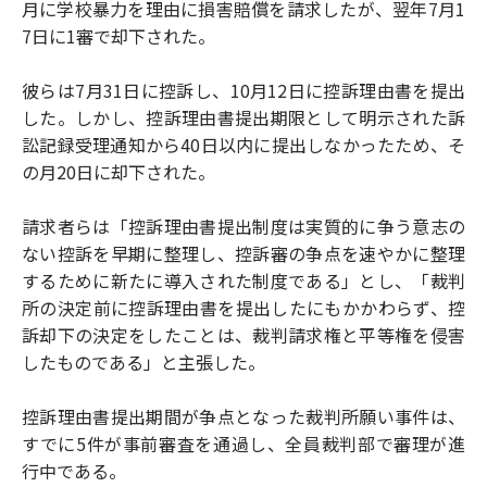
月に学校暴力を理由に損害賠償を請求したが、翌年7月1
7日に1審で却下された。
彼らは7月31日に控訴し、10月12日に控訴理由書を提出
した。しかし、控訴理由書提出期限として明示された訴
訟記録受理通知から40日以内に提出しなかったため、そ
の月20日に却下された。
請求者らは「控訴理由書提出制度は実質的に争う意志の
ない控訴を早期に整理し、控訴審の争点を速やかに整理
するために新たに導入された制度である」とし、「裁判
所の決定前に控訴理由書を提出したにもかかわらず、控
訴却下の決定をしたことは、裁判請求権と平等権を侵害
したものである」と主張した。
控訴理由書提出期間が争点となった裁判所願い事件は、
すでに5件が事前審査を通過し、全員裁判部で審理が進
行中である。