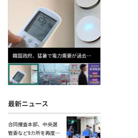
韓国政府、猛暑で電力需要が過去最
高更新の可能性に需給対応体制を点
検
最新ニュース
合同捜査本部、中央選
管委など9カ所を再度家