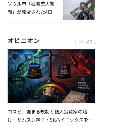
ソウル市「猛暑重大警
報」が発令された4日、
熱中症患者39人追加発
生
オピニオン
もっと見る
コスピ、強まる規制と個人投資家の賭
け…サムスン電子・SKハイニックスを巡
る明暗