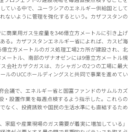
している中で、ユーラシアのエネルギー供給国として
れないように管理を強化するという。カザフスタンの
でに商業用ガス生産量を346億立方メートルに引き上げ
ある。カザフスタンエネルギー省によれば、カスピ海
25億立方メートルのガス処理工場2カ所が建設され、北
方メートル、南部のザナオゼンには9億立方メートル規
ス会社カザクガスは、カシャガンの2つの工場に最大
タールのUCCホールディングスと共同で事業を進めてい
府会議で、エネルギー省と国富ファンドのサムルカズ
設・設置作業を毎週点検するよう指示した。これらの
でなく、投資誘致や国民の生活水準にも直結するため
、家庭や産業現場のガス需要が着実に増加している」
経済が必要とする量の間で長期的なバランスを取る必