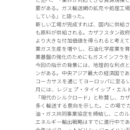
要がある。ガス輸送網の拡充や処理工場
している」と語った。
新しい工場が完成すれば、国内に供給さ
も原料が供給される。カザフスタン政府
より大きな付加価値を得られると考えて
業ガス生産を増やし、石油化学産業を育
業基盤の強化のためにもガスインフラを
今回の指示の背景には、地理的な利点と
ンがある。中央アジア最大の経済国であ
コーカサスを通じてヨーロッパに至るい
月には、レジェプ・タイイップ・エル
「現代のシルクロード」と称賛し、カザ
多く輸送する意向を示した。この場でカ
油・ガス共同事業協定を締結し、このル
エネルギー輸出戦略はすでに進行中であ
今年はバクー・トビリシ・ジェイハン石