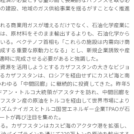
の建設、地域のガス供給事業を揺るがすことなく推進
れる商業用ガスが増えるだけでなく、石油化学産業に
は、原材料をそのまま輸出するよりも、石油化学から
いる。ベクテノフ首相も「これらの施設は内需向け商
成する重要な原動力となる」とし、新規企業誘致や産
適時に完成させる必要があると強調した。
資源を活用しようとするカザフスタンの大きなビジョ
るカザフスタンは、ロシアを経由せずにカスピ海と南
わゆる「中間回廊」に継続的に投資してきた。昨年5
ドアン・トルコ大統領がアスタナを訪れ、中間回廊を
フスタン産の原油をトルコを経由して世界市場により
ズムナイガスとトルコ国営エネルギー企業TPAOが石
ートが再び注目を集めた。
る。カザフスタンはカスピ海のアクタウ港を拡張し、
油パイプラインを通じて220万トンの原油を輸出する