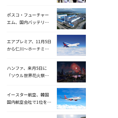
宅捜索…「投票率操
作」の資料を確保
ポスコ・フューチャー
エム、国内バッテリー
企業とLFP正極材19万ト
ンの供給契約を締結
エアプレミア、11月5日
から仁川〜ホーチミン
路線運航へ…3年2ヶ月
ぶりの再開
ハンファ、来月5日に
「ソウル世界花火祭り
2026」開催…韓・米・
英の3カ国が参加
イースター航空、韓国
国内航空会社で1位を記
録…「上半期搭乗率
93%」