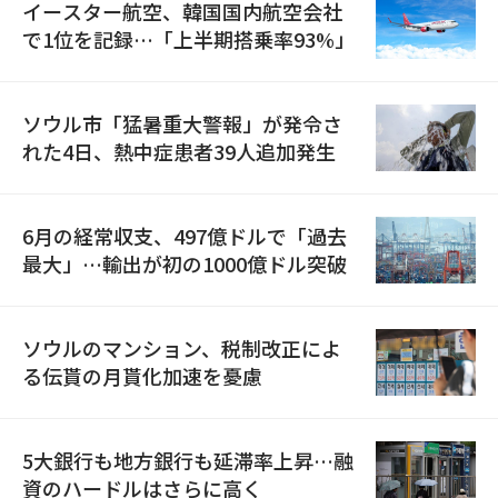
イースター航空、韓国国内航空会社
で1位を記録…「上半期搭乗率93%」
ソウル市「猛暑重大警報」が発令さ
れた4日、熱中症患者39人追加発生
6月の経常収支、497億ドルで「過去
最大」…輸出が初の1000億ドル突破
ソウルのマンション、税制改正によ
る伝貰の月貰化加速を憂慮
5大銀行も地方銀行も延滞率上昇…融
資のハードルはさらに高く