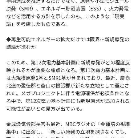
早期達成を推進するだけでなく、原発や小型モジュール
原発（SMR）、エネルギー貯蔵装置（ESS）、火力発電
などを活用する方針を示したのも、このような「現実
論」を考慮したものである。
◆再生可能エネルギーの拡大だけでは限界…新規原発の
議論が進むか
このため、第12次電力基本計画に新規原発がどの程度反
映されるかが重要な論点となる。第11次電力基本計画に
は大規模原発2基とSMR1基が含まれており、最近、慶尚
北道の盈徳郡と釜山の機張郡が新たな立地として選定さ
れた。メガプロジェクトに伴う電源確保が必須条件とな
る中で、第12次電力基本計画にも新規原発が追加される
可能性が高いとの見方が出ている。
金成煥気候部長官も最近、MBCラジオの「金鍾培の視線
集中」に出演し、「新しい原発の立地を探さなくても、