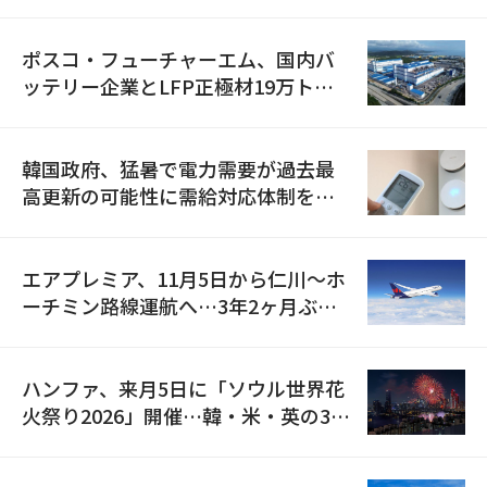
資料を確保
ポスコ・フューチャーエム、国内バ
ッテリー企業とLFP正極材19万トン
の供給契約を締結
韓国政府、猛暑で電力需要が過去最
高更新の可能性に需給対応体制を点
検
エアプレミア、11月5日から仁川〜ホ
ーチミン路線運航へ…3年2ヶ月ぶり
の再開
ハンファ、来月5日に「ソウル世界花
火祭り2026」開催…韓・米・英の3カ
国が参加