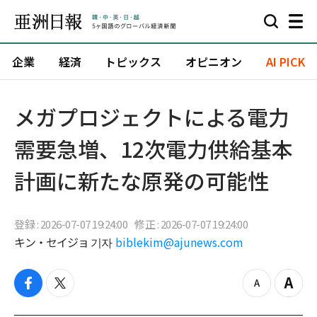
企業
経済
トピックス
オピニオン
AI PICK
メガプロジェクトによる電力
需要急増、12次電力供給基本
計画に新たな原発の可能性
登録 : 2026-07-07 19:24:00
修正 : 2026-07-07 19:24:00
キン・セイジョ 기자
biblekim@ajunews.com
f
t
z
Z
a
w
o
o
c
i
o
o