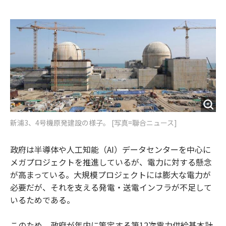
e
t
m
m
b
t
o
i
o
e
u
n
o
r
t
k
新浦3、4号機原発建設の様子。 [写真=聯合ニュース]
政府は半導体や人工知能（AI）データセンターを中心に
メガプロジェクトを推進しているが、電力に対する懸念
が高まっている。大規模プロジェクトには膨大な電力が
必要だが、それを支える発電・送電インフラが不足して
いるためである。
このため、政府が年内に策定する第12次電力供給基本計