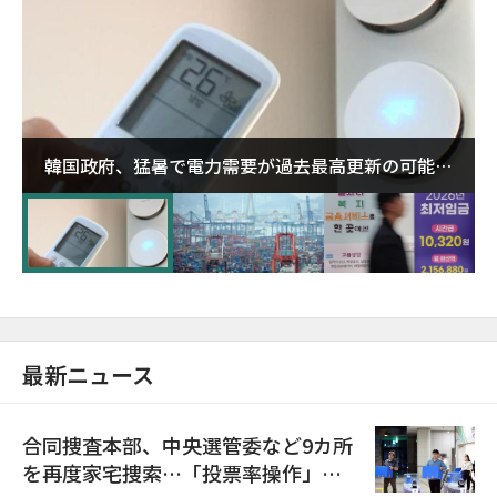
韓国政府、猛暑で電力需要が過去最高更新の可能性
に需給対応体制を点検
最新ニュース
合同捜査本部、中央選管委など9カ所
を再度家宅捜索…「投票率操作」の