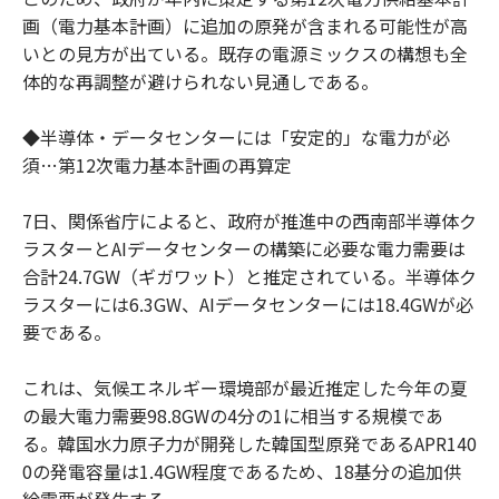
画（電力基本計画）に追加の原発が含まれる可能性が高
いとの見方が出ている。既存の電源ミックスの構想も全
体的な再調整が避けられない見通しである。
◆半導体・データセンターには「安定的」な電力が必
須…第12次電力基本計画の再算定
7日、関係省庁によると、政府が推進中の西南部半導体ク
ラスターとAIデータセンターの構築に必要な電力需要は
合計24.7GW（ギガワット）と推定されている。半導体ク
ラスターには6.3GW、AIデータセンターには18.4GWが必
要である。
これは、気候エネルギー環境部が最近推定した今年の夏
の最大電力需要98.8GWの4分の1に相当する規模であ
る。韓国水力原子力が開発した韓国型原発であるAPR140
0の発電容量は1.4GW程度であるため、18基分の追加供
給需要が発生する。