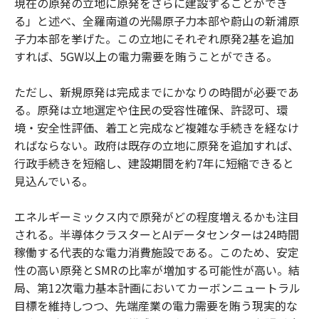
現在の原発の立地に原発をさらに建設することができ
る」と述べ、全羅南道の光陽原子力本部や蔚山の新浦原
子力本部を挙げた。この立地にそれぞれ原発2基を追加
すれば、5GW以上の電力需要を賄うことができる。
ただし、新規原発は完成までにかなりの時間が必要であ
る。原発は立地選定や住民の受容性確保、許認可、環
境・安全性評価、着工と完成など複雑な手続きを経なけ
ればならない。政府は既存の立地に原発を追加すれば、
行政手続きを短縮し、建設期間を約7年に短縮できると
見込んでいる。
エネルギーミックス内で原発がどの程度増えるかも注目
される。半導体クラスターとAIデータセンターは24時間
稼働する代表的な電力消費施設である。このため、安定
性の高い原発とSMRの比率が増加する可能性が高い。結
局、第12次電力基本計画においてカーボンニュートラル
目標を維持しつつ、先端産業の電力需要を賄う現実的な