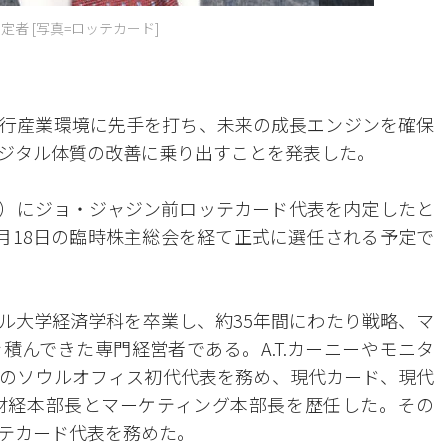
者 [写真=ロッテカード]
行産業環境に先手を打ち、未来の成長エンジンを確保
ジタル体質の改善に乗り出すことを発表した。
O）にジョ・ジャジン前ロッテカード代表を内定したと
月18日の臨時株主総会を経て正式に選任される予定で
ウル大学経済学科を卒業し、約35年間にわたり戦略、マ
積んできた専門経営者である。A.T.カーニーやモニタ
のソウルオフィス初代代表を務め、現代カード、現代
財経本部長とマーケティング本部長を歴任した。その
テカード代表を務めた。