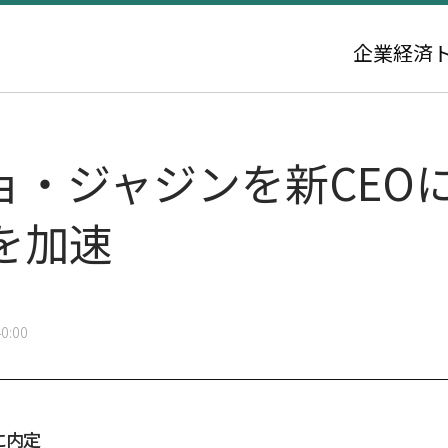
企業
経済
ョ・ジャジンを新CEO
を加速
0:00
に内定