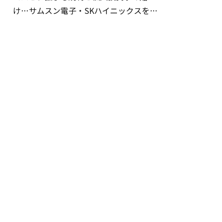
け…サムスン電子・SKハイニックスを巡
る明暗