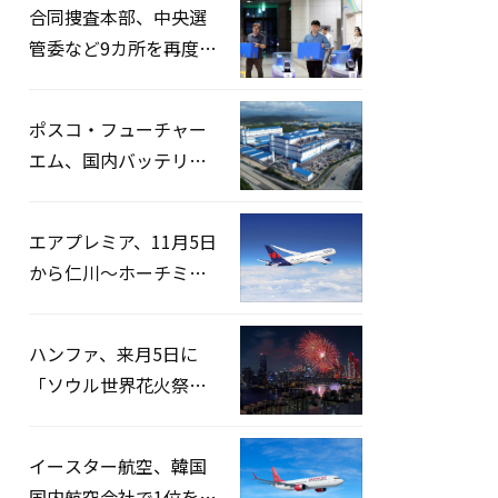
合同捜査本部、中央選
管委など9カ所を再度家
宅捜索…「投票率操
作」の資料を確保
ポスコ・フューチャー
エム、国内バッテリー
企業とLFP正極材19万ト
ンの供給契約を締結
エアプレミア、11月5日
から仁川〜ホーチミン
路線運航へ…3年2ヶ月
ぶりの再開
ハンファ、来月5日に
「ソウル世界花火祭り
2026」開催…韓・米・
英の3カ国が参加
イースター航空、韓国
国内航空会社で1位を記