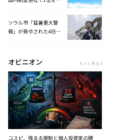
録…「上半期搭乗率
93%」
ソウル市「猛暑重大警
報」が発令された4日、
熱中症患者39人追加発
生
オピニオン
もっと見る
コスピ、強まる規制と個人投資家の賭