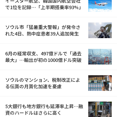
イースター航空、韓国国内航空会社
で1位を記録…「上半期搭乗率93%」
ソウル市「猛暑重大警報」が発令さ
れた4日、熱中症患者39人追加発生
6月の経常収支、497億ドルで「過去
最大」…輸出が初の1000億ドル突破
ソウルのマンション、税制改正によ
る伝貰の月貰化加速を憂慮
5大銀行も地方銀行も延滞率上昇…融
資のハードルはさらに高く