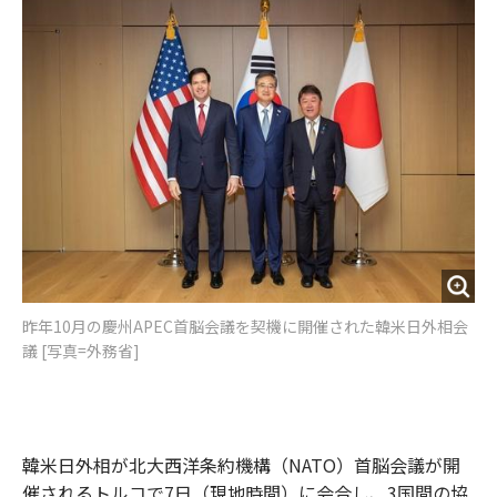
o
e
u
n
o
r
t
k
昨年10月の慶州APEC首脳会議を契機に開催された韓米日外相会
議 [写真=外務省]
韓米日外相が北大西洋条約機構（NATO）首脳会議が開
催されるトルコで7日（現地時間）に会合し、3国間の協