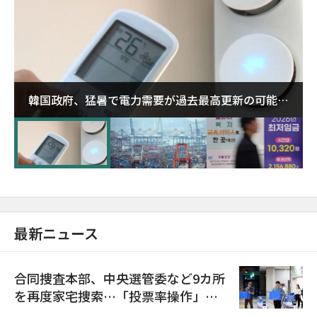
韓国政府、猛暑で電力需要が過去最高更新の可能性
に需給対応体制を点検
最新ニュース
合同捜査本部、中央選管委など9カ所
を再度家宅捜索…「投票率操作」の
資料を確保