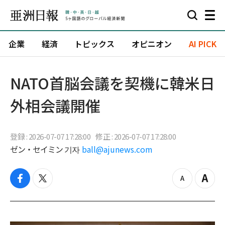
企業
経済
トピックス
オピニオン
AI PICK
NATO首脳会議を契機に韓米日
外相会議開催
登録 : 2026-07-07 17:28:00
修正 : 2026-07-07 17:28:00
ゼン・セイミン 기자
ball@ajunews.com
f
t
z
Z
a
w
o
o
c
i
o
o
e
t
m
m
b
t
o
i