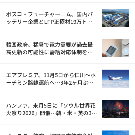
ポスコ・フューチャーエム、国内バ
ッテリー企業とLFP正極材19万トン
の供給契約を締結
韓国政府、猛暑で電力需要が過去最
高更新の可能性に需給対応体制を点
検
エアプレミア、11月5日から仁川〜ホ
ーチミン路線運航へ…3年2ヶ月ぶり
の再開
ハンファ、来月5日に「ソウル世界花
火祭り2026」開催…韓・米・英の3カ
国が参加