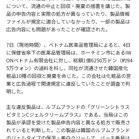
について、流通の中止と回収・廃棄の措置を講じた。製
品の申告内容と実際の処方が異なっていたり、製品情報
ファイルが規定に適合していなかったり、一部の製品は
広告内容にも問題があったことが確認された。
7日（現地時間）、ベトナム医薬品管理局によると、4日
に保健省傘下の医薬品管理局は、ホーチミン市にあるIW
ONベトナム有限会社に対し、総額1億6250万ドン（約94
5万ウォン）の過料を科し、同社が流通させた韓国産化
粧品10種の回収と廃棄を命じた。この会社は化粧品の営
業と広告過程で関連規定に違反していたことが調査で判
明した。
主な違反製品は、ルブムブランドの『グリーンシトラス
ビタミンCジェルクリームプラス』である。当局はこの
製品が承認を受けた製品申告内容と異なる処方で販売さ
れていると判断した。この製品は韓国のルブムブランド
のジェルタイプの保湿・美白クリームで、バッチ番号は