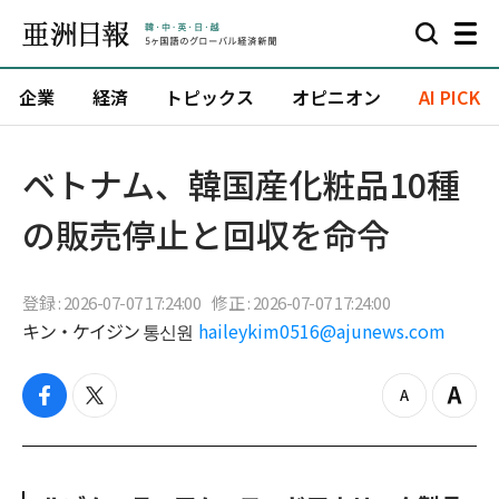
企業
経済
トピックス
オピニオン
AI PICK
ベトナム、韓国産化粧品10種
の販売停止と回収を命令
登録 : 2026-07-07 17:24:00
修正 : 2026-07-07 17:24:00
キン・ケイジン 통신원
haileykim0516@ajunews.com
f
t
z
Z
a
w
o
o
c
i
o
o
e
t
m
m
b
t
o
i