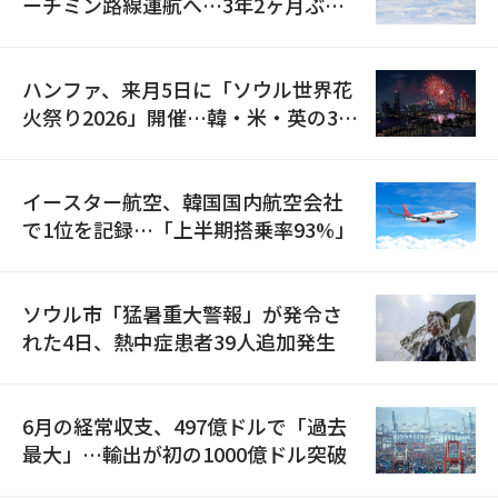
ーチミン路線運航へ…3年2ヶ月ぶり
の再開
ハンファ、来月5日に「ソウル世界花
火祭り2026」開催…韓・米・英の3カ
国が参加
イースター航空、韓国国内航空会社
で1位を記録…「上半期搭乗率93%」
ソウル市「猛暑重大警報」が発令さ
れた4日、熱中症患者39人追加発生
6月の経常収支、497億ドルで「過去
最大」…輸出が初の1000億ドル突破