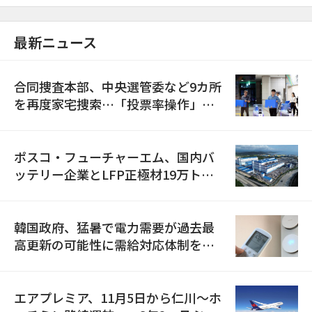
最新ニュース
合同捜査本部、中央選管委など9カ所
を再度家宅捜索…「投票率操作」の
資料を確保
ポスコ・フューチャーエム、国内バ
ッテリー企業とLFP正極材19万トン
の供給契約を締結
韓国政府、猛暑で電力需要が過去最
高更新の可能性に需給対応体制を点
検
エアプレミア、11月5日から仁川〜ホ