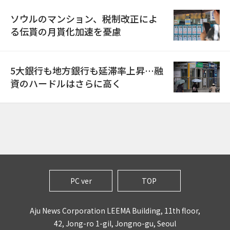
ソウルのマンション、税制改正によ
る伝貰の月貰化加速を憂慮
5大銀行も地方銀行も延滞率上昇…融
資のハードルはさらに高く
PC ver
TOP
Aju News Corporation LEEMA Building, 11th floor,
42, Jong-ro 1-gil, Jongno-gu, Seoul