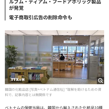
ルブム・ティアム・フードアホリック製品
o
e
u
n
が発覚
o
r
t
k
電子商取引広告の削除命令も
韓国の化粧品店 [写真=ベトナム通信社] *理解を助けるための資
料で、記事内容とは無関係です
ベトナムの保健当局は、韓国から輸入された化粧品10種