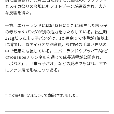
とスイカ祭りの会場にもフォトゾーンが設置され、大き
な反響を得た。
一方、エバーランドには6月3日に新たに誕生した末っ子
の赤ちゃんパンダが別の活力をもたらしている。出生時
171gだった末っ子パンダは、1か月余りで体重が7倍以上
に増加し、母アイバオや飼育員、専門家の手厚い世話の
中で健康に成長している。エバーランドやプッパTVなど
のYouTubeチャンネルを通じて成長過程が公開され、
「ポバオ」、「末っ子バオ」などの愛称で呼ばれ、すで
にファン層を形成しつつある。
* この記事はAIによって翻訳されました。