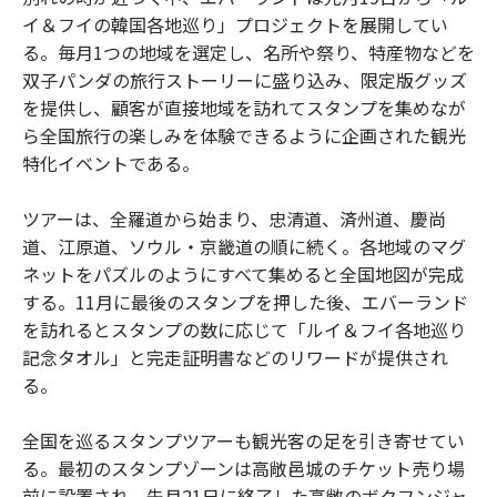
イ＆フイの韓国各地巡り」プロジェクトを展開してい
る。毎月1つの地域を選定し、名所や祭り、特産物などを
双子パンダの旅行ストーリーに盛り込み、限定版グッズ
を提供し、顧客が直接地域を訪れてスタンプを集めなが
ら全国旅行の楽しみを体験できるように企画された観光
特化イベントである。
ツアーは、全羅道から始まり、忠清道、済州道、慶尚
道、江原道、ソウル・京畿道の順に続く。各地域のマグ
ネットをパズルのようにすべて集めると全国地図が完成
する。11月に最後のスタンプを押した後、エバーランド
を訪れるとスタンプの数に応じて「ルイ＆フイ各地巡り
記念タオル」と完走証明書などのリワードが提供され
る。
全国を巡るスタンプツアーも観光客の足を引き寄せてい
る。最初のスタンプゾーンは高敞邑城のチケット売り場
前に設置され、先月21日に終了した高敞のボクフンジャ