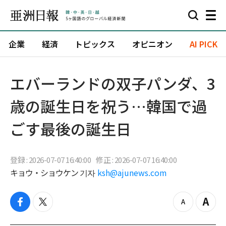
企業
経済
トピックス
オピニオン
AI PICK
エバーランドの双子パンダ、3
歳の誕生日を祝う…韓国で過
ごす最後の誕生日
登録 : 2026-07-07 16:40:00
修正 : 2026-07-07 16:40:00
キョウ・ショウケン 기자
ksh@ajunews.com
f
t
z
Z
a
w
o
o
c
i
o
o