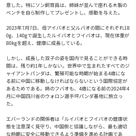
意した。特にソン飼育員は、姉妹が並んで座れる木製の
ベンチを自ら制作してプレゼントし、感動を与えた。
2023年7月7日、母アイバオと父ルバオの間にそれぞれ18
0g、140gで誕生したルイバオとフイバオは、現在体重が
80kgを超え、健康に成長している。
しかし、成長した双子の姿を国内で見ることができる時
間は、残り約1年しかない。世界中で生まれたすべてのジ
ャイアントパンダは、繁殖可能な時期が始まる4歳にな
る前に中国に移動しなければならないという国際協定が
あるためである。姉のフバオも、4歳になる前の2024年4
月に中国四川省のウォロン選手坪パンダ基地に旅立っ
た。
エバーランドの関係者は「ルイバオとフイバオの健康状
態を注意深く見守り、中国側と協議しながら、最も適切
な時期に安全に移動できるよう準備を進める計画であ