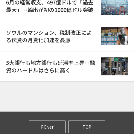
6月の経常収支、497億ドルで「過去
最大」…輸出が初の1000億ドル突破
ソウルのマンション、税制改正によ
る伝貰の月貰化加速を憂慮
5大銀行も地方銀行も延滞率上昇…融
資のハードルはさらに高く
PC ver
TOP