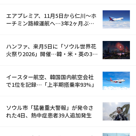
検
エアプレミア、11月5日から仁川〜ホ
ーチミン路線運航へ…3年2ヶ月ぶり
の再開
ハンファ、来月5日に「ソウル世界花
火祭り2026」開催…韓・米・英の3カ
国が参加
イースター航空、韓国国内航空会社
で1位を記録…「上半期搭乗率93%」
ソウル市「猛暑重大警報」が発令さ
れた4日、熱中症患者39人追加発生