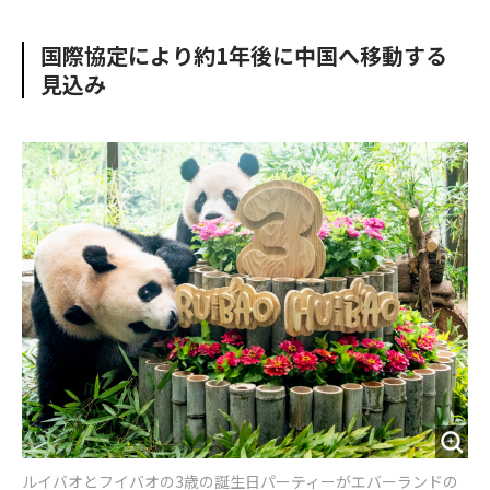
e
t
m
m
b
t
o
i
国際協定により約1年後に中国へ移動する
o
e
u
n
見込み
o
r
t
k
ルイバオとフイバオの3歳の誕生日パーティーがエバーランドの