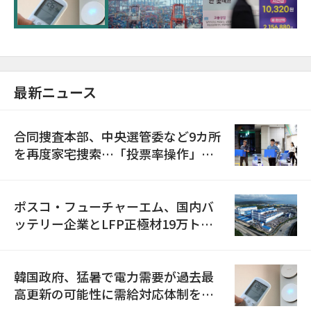
最新ニュース
合同捜査本部、中央選管委など9カ所
を再度家宅捜索…「投票率操作」の
資料を確保
ポスコ・フューチャーエム、国内バ
ッテリー企業とLFP正極材19万トン
の供給契約を締結
韓国政府、猛暑で電力需要が過去最
高更新の可能性に需給対応体制を点