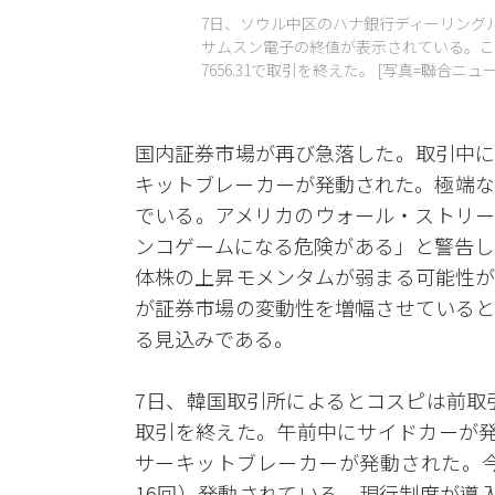
7日、ソウル中区のハナ銀行ディーリング
サムスン電子の終値が表示されている。この日
7656.31で取引を終えた。 [写真=聯合ニュー
国内証券市場が再び急落した。取引中に
キットブレーカーが発動された。極端な
でいる。アメリカのウォール・ストリー
ンコゲームになる危険がある」と警告し
体株の上昇モメンタムが弱まる可能性が
が証券市場の変動性を増幅させていると
る見込みである。
7日、韓国取引所によるとコスピは前取引日よ
取引を終えた。午前中にサイドカーが発動
サーキットブレーカーが発動された。今
16回）発動されている。現行制度が導入