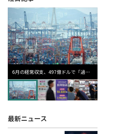
6月の経常収支、497億ドルで「過去
最大」…輸出が初の1000億ドル突破
最新ニュース