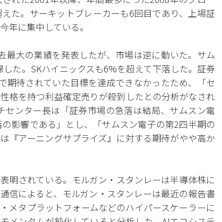
超えた。サーキットブレーカーも6回目であり、上場証
が今年に集中している。
去最大の業績を発表したが、市場は逆に動いた。サム
録した。SKハイニックスも6%を超えて下落した。証券
まで期待されていた目標を達成できなかったため、「セ
s）」の性格を持つ利益確定売りが殺到したとの分析がなされ
チセンター長は「証券市場の急落は結局、サムスン電
落の影響である」とし、「サムスン電子の第2四半期の
は『アーニングサプライズ』に対する期待がやや高か
表明されている。モルガン・スタンレーは半導体株に
通信によると、モルガン・スタンレーは最近の報告書
・メタプラットフォームなどのハイパースケーラーに
モメンタムが鈍化していると分析した。AIエコシステ