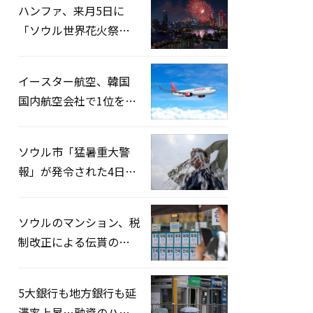
ハンファ、来月5日に
「ソウル世界花火祭り
2026」開催…韓・米・
英の3カ国が参加
イースター航空、韓国
国内航空会社で1位を記
録…「上半期搭乗率
93%」
ソウル市「猛暑重大警
報」が発令された4日、
熱中症患者39人追加発
生
ソウルのマンション、税
制改正による伝貰の月
貰化加速を憂慮
5大銀行も地方銀行も延
滞率上昇…融資のハー