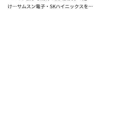
け…サムスン電子・SKハイニックスを巡
る明暗