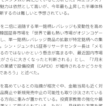
魅力は依然として高いが、今年最も上昇した半導体株
新するのは難しいと予想されている。
スを二倍に追随する単一銘柄レバレッジも変動性を高め
、韓国証券市場を「世界で最も熱い市場がオジンコゲー
し、単一銘柄レバレッジ商品の拡散が特定銘柄への集
。シン・ジュンホLS証券リサーチセンター長は「メモ
るのではないかという懸念が高まる中、最近国内市場
がさらに大きくなったと判断される」とし、「7月末
の業績で設備投資（CAPEX）が維持されるかどうかを
であろう」と述べた。
を高めているとの指摘が相次ぐ中、金融当局も近く対
品廃止や新規発売中止の可能性も取り沙汰されている
る方向に重みが置かれている。投資家教育の強化や最
策として挙げられている。ただし、具体的な方策を確