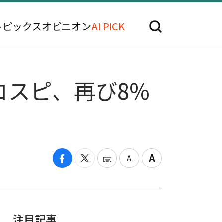
トピックス
オピニオン
AI PICK
コスピ、再び8%
注目記事