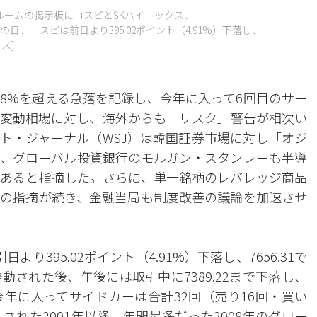
ルームの掲示板にコスピとSKハイニックス、
、コスピは前日より395.02ポイント（4.91%）下落し、
ス]
8%を超える急落を記録し、今年に入って6回目のサー
変動相場に対し、海外からも「リスク」警告が相次い
ト・ジャーナル（WSJ）は韓国証券市場に対し「オジ
、グローバル投資銀行のモルガン・スタンレーも半導
あると指摘した。さらに、単一銘柄のレバレッジ商品
の指摘が続き、金融当局も制度改善の議論を加速させ
り395.02ポイント（4.91%）下落し、7656.31で
された後、午後には取引中に7389.22まで下落し、
年に入ってサイドカーは合計32回（売り16回・買い
された2001年以降、年間最多だった2008年のグロー