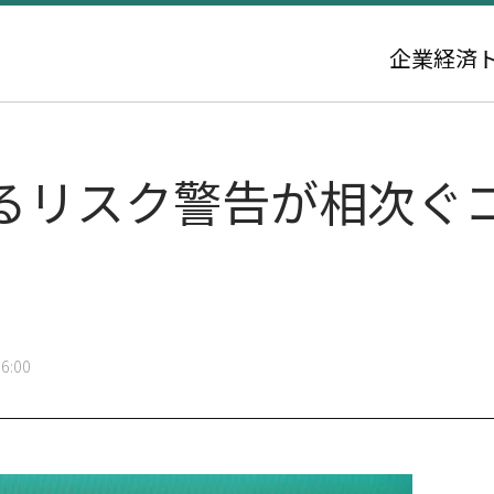
企業
経済
るリスク警告が相次ぐ
6:00