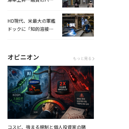
ドルはさらに高く
HD現代、米最大の軍艦
ドックに「知的溶接」
システムを導入へ
オピニオン
もっと見る
コスピ、強まる規制と個人投資家の賭