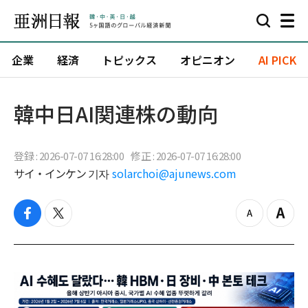
企業
経済
トピックス
オピニオン
AI PICK
韓中日AI関連株の動向
登録 : 2026-07-07 16:28:00
修正 : 2026-07-07 16:28:00
サイ・インケン 기자
solarchoi@ajunews.com
f
t
z
Z
a
w
o
o
c
i
o
o
e
t
m
m
b
t
o
i
o
e
u
n
o
r
t