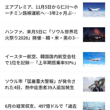
エアプレミア、11月5日から仁川〜ホ
ーチミン路線運航へ…3年2ヶ月ぶり
の再開
ハンファ、来月5日に「ソウル世界花
火祭り2026」開催…韓・米・英の3カ
国が参加
イースター航空、韓国国内航空会社
で1位を記録…「上半期搭乗率93%」
ソウル市「猛暑重大警報」が発令さ
れた4日、熱中症患者39人追加発生
6月の経常収支、497億ドルで「過去