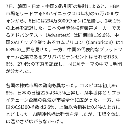
7日、韓国・日本・中国の取引所の集計によると、HBM
市場をリードするSKハイニックスは年初の67万7000ウ
ォンから、6日には234万3000ウォンに急騰し、246.1%
の上昇を記録した。日本の半導体検査装置メーカーであ
るアドバンテスト（Advantest）は同期間に39.6%、中
国のAIチップ企業であるカムブリコン（Cambricon）は4
6.8%の上昇を見せた。一方、中国の代表的なプラットフ
ォーム企業であるアリババとテンセントはそれぞれ35.
6%、27.4%の下落を記録し、同じAIテーマの中でも明暗
が分かれた。
各国の株式市場の動向も異なった。コスピは年初比86.
8%、日本の日経225は34.5%上昇し、AI半導体とサプラ
イチェーン企業の強気が市場全体に広がった。一方、中
国のCSI300指数は2.6%、上海総合指数は0.4%の上昇に
とどまった。AI関連銘柄は強気を示したが、市場全体に
は温かさが広がらなかった。