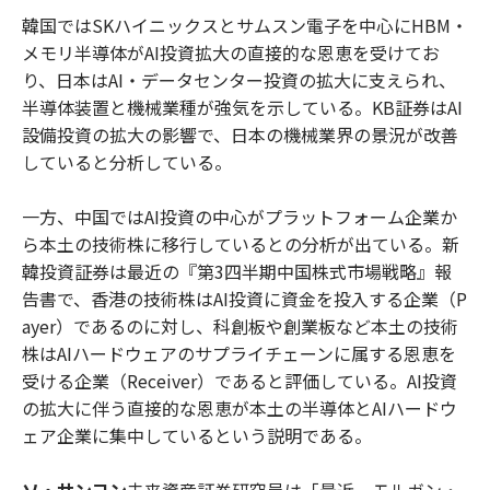
韓国ではSKハイニックスとサムスン電子を中心にHBM・
メモリ半導体がAI投資拡大の直接的な恩恵を受けてお
り、日本はAI・データセンター投資の拡大に支えられ、
半導体装置と機械業種が強気を示している。KB証券はAI
設備投資の拡大の影響で、日本の機械業界の景況が改善
していると分析している。
一方、中国ではAI投資の中心がプラットフォーム企業か
ら本土の技術株に移行しているとの分析が出ている。新
韓投資証券は最近の『第3四半期中国株式市場戦略』報
告書で、香港の技術株はAI投資に資金を投入する企業（P
ayer）であるのに対し、科創板や創業板など本土の技術
株はAIハードウェアのサプライチェーンに属する恩恵を
受ける企業（Receiver）であると評価している。AI投資
の拡大に伴う直接的な恩恵が本土の半導体とAIハードウ
ェア企業に集中しているという説明である。
ソ・サンヨン
未来資産証券研究員は「最近、モルガン・