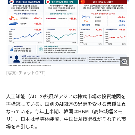
k
[写真=チャットGPT]
人工知能（AI）の熱風がアジアの株式市場の投資地図を
再構築している。国別のAI関連の恩恵を受ける業種は異
なっている。今年上半期、韓国はHBM（高帯域幅メモ
リ）、日本は半導体装置、中国はAI技術株がそれぞれ市
場を牽引した。