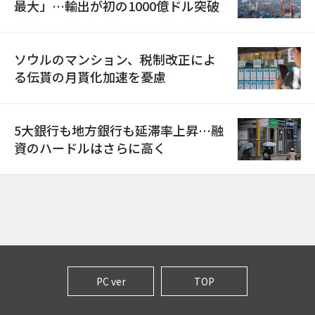
最大」…輸出が初の1000億ドル突破
ソウルのマンション、税制改正によ
る伝貰の月貰化加速を憂慮
5大銀行も地方銀行も延滞率上昇…融
資のハードルはさらに高く
PC ver
TOP