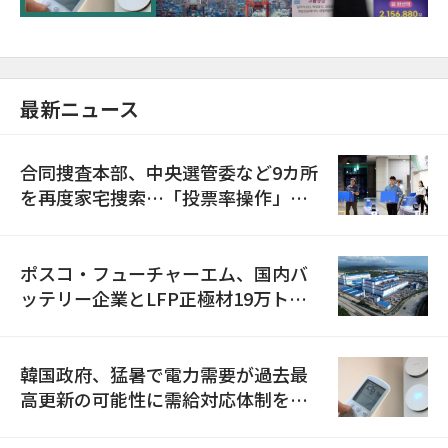
最新ニュース
合同捜査本部、中央選管委など9カ所
を再度家宅捜索…「投票率操作」の
資料を確保
ポスコ・フューチャーエム、国内バ
ッテリー企業とLFP正極材19万トン
の供給契約を締結
韓国政府、猛暑で電力需要が過去最
高更新の可能性に需給対応体制を点
検